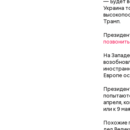
— Будет в
остатки п
Украина т
купайтесь
высокопос
активной 
Трамп.
гигантско
— Ко всем
все эти о
Президент
Такие зая
позвонить
На Западе
возобновл
иностранн
Европе о
Президент
попытают
апреля, к
— Для гру
или к 9 м
пределах 
п
рим. «ВМ
Похожие 
дел Велик