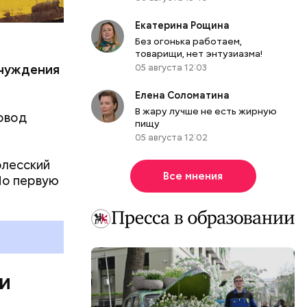
Екатерина Рощина
Без огонька работаем,
.
товарищи, нет энтузиазма!
05 августа 12:03
тчуждения
Елена Соломатина
В жару лучше не есть жирную
овод
пищу
05 августа 12:02
олесский
Все мнения
Но первую
ы, но лишь
ичны, чем
летеня
 не сидеть
 и