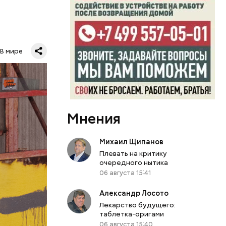
В мире
0
бласти.
й
л Бабич.
Мнения
периода
 особую
Михаил Щипанов
Плевать на критику
очередного нытика
кивается
06 августа 15:41
 оружия,
я
Александр Лосото
ы таким
Лекарство будущего:
таблетка-оригами
06 августа 15:40