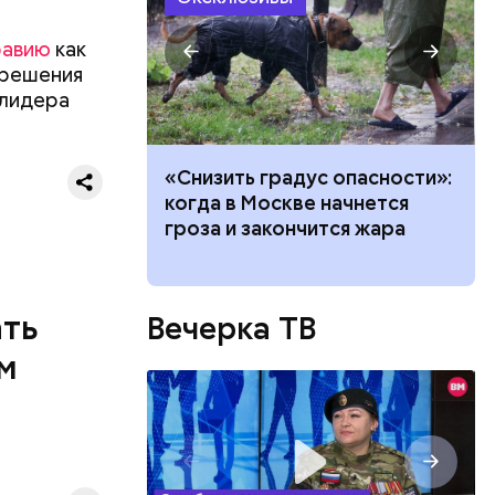
равию
как
 в
 решения
 нужно
 лидера
ачей все
«Снизить градус опасности»:
и военных
и»: как
когда в Москве начнется
я уже не
работу с
гроза и закончится жара
имели.
ать
Вечерка ТВ
м