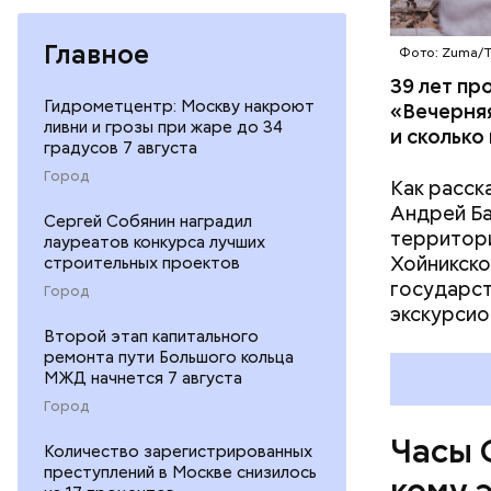
Главное
Фото: Zuma/
39 лет пр
Гидрометцентр: Москву накроют
«Вечерняя
ливни и грозы при жаре до 34
и сколько
градусов 7 августа
Город
Как расск
Андрей Баб
Сергей Собянин наградил
территори
лауреатов конкурса лучших
Хойникско
строительных проектов
государст
Город
Их послед
экскурсио
в краткос
Второй этап капитального
преобразо
ремонта пути Большого кольца
МЖД начнется 7 августа
ядерные у
ученых-ат
Город
на этой п
Часы 
Количество зарегистрированных
преступлений в Москве снизилось
кому 