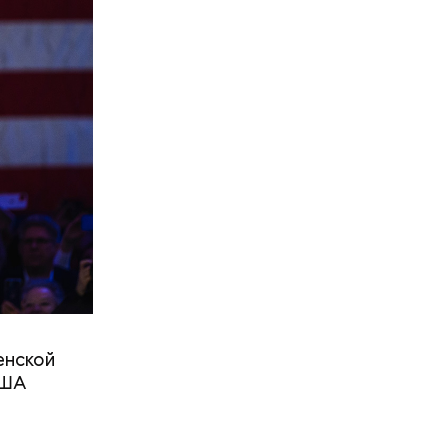
Проблемы
хтиолог
 акулы
века
ты
заверил,
 опасную
енской
США
тходы или