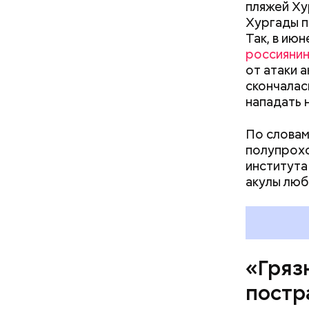
пляжей Ху
Хургады п
Так, в ию
россияни
Так как р
от атаки 
первые 15
скончалас
пробираяс
нападать 
зона.
По словам
полупрохо
института
акулы люб
Каждый го
мире, — у
безопасно
принимают
причиной 
«Гряз
ухудшающ
постр
прогресса
национали