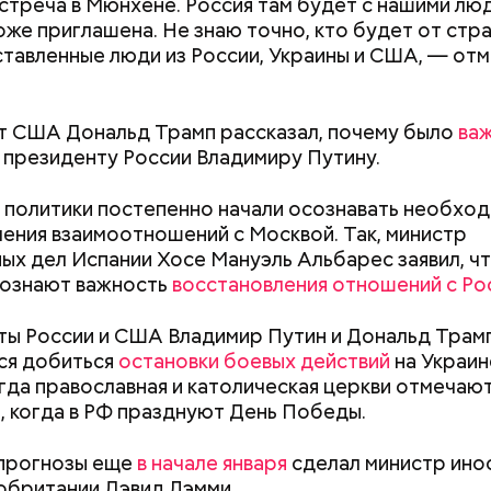
стреча в Мюнхене. Россия там будет с нашими лю
родуктов за борт, чтобы хищники не взяли ваш сле
оже приглашена. Не знаю точно, кто будет от стра
 в ночное время суток, когда у некоторых акул пе
тавленные люди из России, Украины и США, — от
охоты. Например, ночь — это время круглоголовой
й акулы-молот, — пояснил спикер.
 этим рейтингам и часам нужно относиться скептич
ценки экспертов, заключения, предположения анга
 США Дональд Трамп рассказал, почему было
ва
вления кому-то выгодны, — пояснил эксперт.
президенту России Владимиру Путину.
 политики постепенно начали осознавать необхо
ения взаимоотношений с Москвой. Так, министр
ых дел Испании Хосе Мануэль Альбарес заявил, чт
сознают важность
восстановления отношений с Ро
ы России и США Владимир Путин и Дональд Трам
ся добиться
остановки боевых действий
на Украин
огда православная и католическая церкви отмечают
ппы из пяти человек такое путешествие обойдется
ая, когда в РФ празднуют День Победы.
340 белорусских рублей (около 10311 рублей по 
»
), — уточнил он.
прогнозы еще
в начале января
сделал министр ино
обритании Дэвид Лэмми.