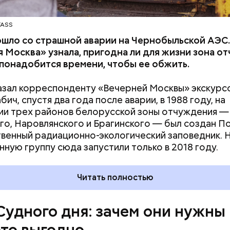
TASS
ошло со страшной аварии на Чернобыльской АЭС
 Москва» узнала, пригодна ли для жизни зона о
 понадобится времени, чтобы ее обжить.
азал корреспонденту «Вечерней Москвы» экскурс
ич, спустя два года после аварии, в 1988 году, на
и трех районов белорусской зоны отчуждения —
го, Наровлянского и Брагинского — был создан П
венный радиационно-экологический заповедник. 
ствия не столь разрушительны, как ядерные взрыв
нную группу сюда запустили только в 2018 году.
рочной перспективе. Десятилетия антропогенных
ваний атмосферы могут быть не менее катастроф
Читать полностью
дары. Тогда, в 2007 году, один из спонсоров «Бюл
омщиков» Стивен Хокинг призвал общественность
ороховой бочке сложа руки:
Судного дня: зачем они нужны
это выгодно