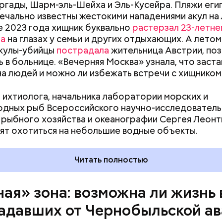
ргады, Шарм-эль-Шейха и Эль-Кусейра. Пляжи еги
ечально известны жестокими нападениями акул на
не 2023 года хищник буквально
растерзал 23-летне
на
на глазах у семьи и других отдыхающих. А летом
асстояния большие, экскурсионные группы преодо
акулы-убийцы
пострадала
жительница Австрии, поз
 километров на автобусе. Проезжают вглубь леса,
ь в больнице. «Вечерняя Москва» узнала, что заста
ь по одичавшим местам, где начинается самая «гр
на людей и можно ли избежать встречи с хищником
 ихтиолога, начальника лаборатории морских и
дных рыб Всероссийского научно-исследователь
 рыбного хозяйства и океанографии Сергея Леонт
ят охотиться на небольшие водные объекты.
д — в зависимости от того, какие события происх
ченые, нобелевские лауреаты и специалисты по я
Читать полностью
сти из экспертного совета «Бюллетеня ученых-а
 решение о переводе стрелки. Например, в 2017-
перевода на полминуты вперед послужили как
ная» зона: возможна ли жизнь 
иеся отношения между ядерными державами, отс
адавших от Чернобыльской а
 в сокращении выбросов углекислого газа, так и у
зма во всем мире и отрицание изменения климата.