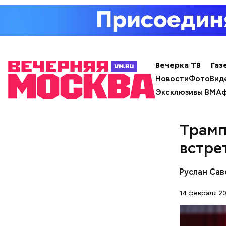
новых не 
замыливан
Вечерка ТВ
Газ
Новости
Фото
Вид
Эксклюзивы ВМ
Аф
— Во врем
нахождени
Трамп
констатир
встре
Руслан Са
14 февраля 20
Особенно 
открытом 
небольшое
Он замети