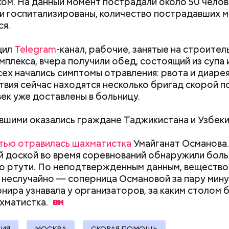
ом. На данный момент пострадали около 50 челов
ли госпитализированы, количество пострадавших 
расследование. В квартире потерпевших установ
ся.
амеру видеонаблюдения. На записи попал 25-летн
их Артем Миссюра, который тайно приходил в кв
щил
Telegram
-канал, рабочие, занятые на строител
отчима и подсыпал им в еду химикаты. Также отра
мплекса, вчера получили обед, состоящий из супа 
рядка отправились в село Чанко, где может скрыв
его младшая сестра.
сех начались симптомы отравления: рвота и диарея
 злоумышленник. Параллельно с этим в Махачкале
вия сейчас находятся несколько бригад скорой п
ехват». Въезд и выезд в город перекрыты. Помимо
век уже доставлены в больницу.
ие патрулируют улицы, железнодорожный вокзал 
шими оказались граждане Таджикистана и Узбеки
тью отравилась шахматистка
Умайганат Османова.
ay
 доской во время соревнований обнаружили бол
о ртути. По неподтвержденным данным, вещество
deo
 неслучайно — соперница Османовой за пару мину
рнира узнавала у организаторов, за каким столом 
Как поменять батареи дома и
Как получить до
хматистка.
не получить штраф
рублей от госу
трудной ситуац
претендовать и
НИЯ
МОСКВА
СКОРАЯ ПОМОЩЬ