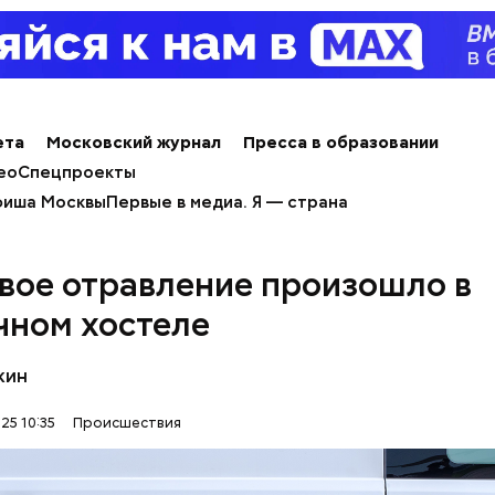
льно, что летом 2023 года на Мутаева уже напад
ноборств. Тогда неизвестный несколько раз выст
а из травматического пистолета, а боец
открыл о
ета
Московский журнал
Пресса в образовании
ео
Спецпроекты
иша Москвы
Первые в медиа. Я — страна
вое отравление произошло в
чном хостеле
кин
25 10:35
Происшествия
человека задержали. На первом же допросе он п