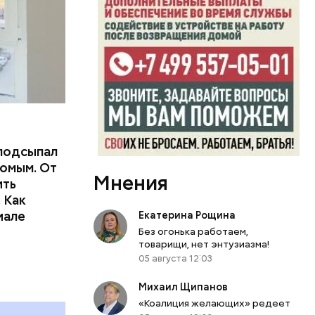
подсыпал
омым. От
Мнения
ить
тьям:
 Как
иале
Екатерина Рощина
ного
Без огонька работаем,
товарищи, нет энтузиазма!
05 августа 12:03
Михаил Щипанов
«Коалиция желающих» редеет