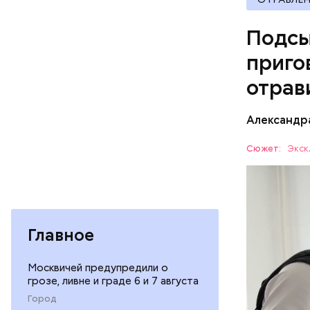
Подсы
приго
отрав
Видео: пре
Александр
— Личност
Сюжет:
Экск
меры к за
Все начал
Республик
больницу 
поставить
ОТРАВЛЕ
направили
Главное
сильнодей
СЛЕДСТВ
организм 
Москвичей предупредили о
изъятой и
грозе, ливне и граде 6 и 7 августа
Город