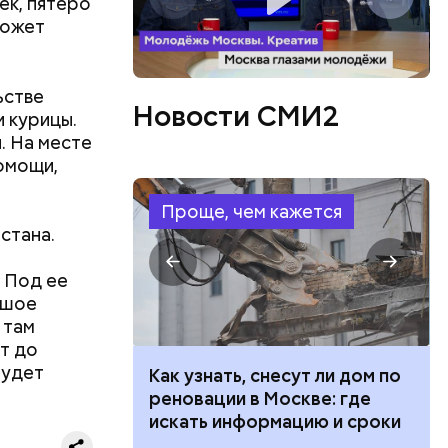
ек, пятеро
может
или
ий сын
артиру
ьстве
вленную
Новости СМИ2
и курицы.
аться
. На месте
 объявлен
омощи,
 этого,
и
Проще, чем кажется
стана.
 Под ее
ьшое
 там
т до
будет
 100 тысяч
Как узнать, снесут ли дом по
дарства при
реновации в Москве: где
ии: кто может
искать информацию и сроки
 какие нужны