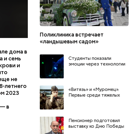
Поликлиника встречает
«ландышевым садом»
зле дома в
 и семь
Студенты показали
эмоции через технологии
крови и
что
еще не
8-летнего
«Витязь» и «Муромец».
ом 2023
Первые среди тяжелых
 — в
Пенсионер подготовил
День тульского пряника и
День шевеле
выставку ко Дню Победы
День сидения на
и Междунар