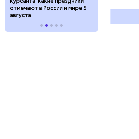
курсанта: какие праздники
праздники о
отмечают в России и мире 5
и мире 4 авг
августа