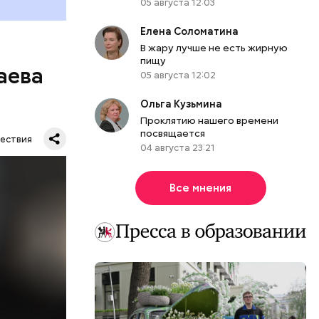
05 августа 12:03
Елена Соломатина
В жару лучше не есть жирную
пищу
аева
05 августа 12:02
Ольга Кузьмина
Проклятию нашего времени
посвящается
ествия
04 августа 23:21
Все мнения
. Во дворе
ал
ена не
цию и
радавший