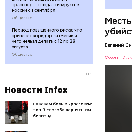
транспорт стандартизируют в
России с 1 сентября
Месть
Общество
убийс
Период повышенного риска: что
принесет коридор затмений и
чего нельзя делать с 12 по 28
Евгений Си
августа
Общество
Сюжет:
Экск
Новости Infox
Вечером 3
жилого до
неизвестн
Спасаем белые кроссовки:
СПОРТ
менее сем
топ-3 способа вернуть им
белизну
скорую по
РЕСПУБЛИ
умер по пу