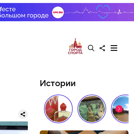
али возле
релил в
гонь
в
Истории
ризнался,