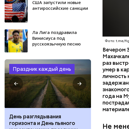
США запустили новые
антироссийские санкции
Ла Лига поздравила
Винисиуса под
Фото: t.me/fig
русскоязычную песню
Вечером 3
Махачкал
раз выстр
Праздник каждый день
умер в ка
личность 
задержан.
знакомого
года на М
пострадал
материал
День разглядывания
День качания
горизонта и День пьяного
День шампан
Не мен