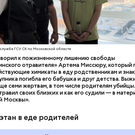
служба ГСУ СК по Московской области
оворил к пожизненному лишению свободы
инского отравителя» Артема Миссюру, который 
ствующие химикаты в еду родственникам и знак
упника погибла его бабушка и друг детства. Выж
у факту СК возбудил
уголовное дело
по двум ста
ще семи жертвам, в том числе родителям убийцы.
» и «Незаконный оборот оружия». Расследование
равил своих близких и как его судили — в матер
го дела
взял на контроль
председатель Следствен
й Москвы».
России Александр Бастрыкин.
этан в еде родителей