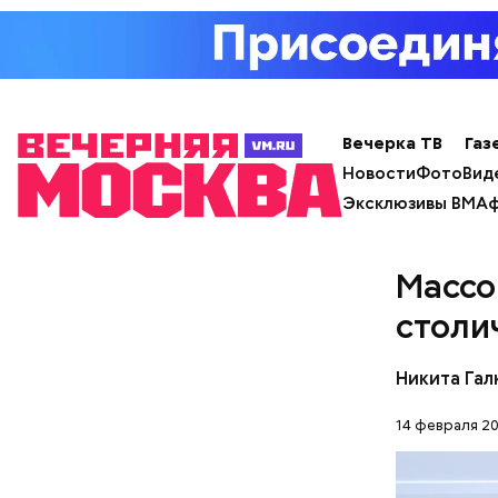
Примечате
Школы еди
спортсмен
ответ.
Вечерка ТВ
Газ
Новости
Фото
Вид
Эксклюзивы ВМ
Аф
Массо
столи
Никита Гал
14 февраля 20
Молодого 