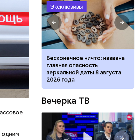
Эксклюзивы
елей,
колько
его
низил.
л
 и блюдо по-
Бесконечное ничто: названа
ецептов из
главная опасность
зеркальной даты 8 августа
2026 года
Вечерка ТВ
массовое
ю одним