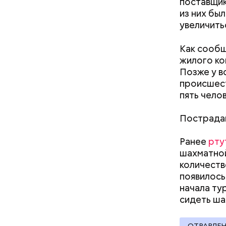
поставщик
из них бы
Началось 
увеличить
скрытую к
потерпевш
Как сооб
матери и 
жилого ко
Стражи по
пищу ела 
Позже у в
вероятный
происшест
план «Пер
пять чело
полицейск
аэропорт.
Пострадав
Ранее
рту
Pl
шахматной
количеств
Vi
появилось
начала ту
сидеть
ша
ОТРАВЛЕ