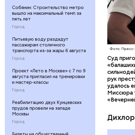
Собянин: Строительство метро
вышло на максимальный темп за
пять лет
Город
Питьевую воду раздадут
пассажирам столичного
Фото: Пресс-
транспорта из-за жары 6 августа
Суд приг
Город
«балаших
Проект «Лето в Москве» с 7 по 9
сильнодей
августа пригласил на тренировки
рук прест
и мастер-классы
По данном
удалось е
Город
«Убийство
Миссюра т
уголовно
«Вечерне
Реабилитацию двух Кунцевских
комитета 
прудов провели на западе
Москвы
Дихлор
Город
Билеты на общественный