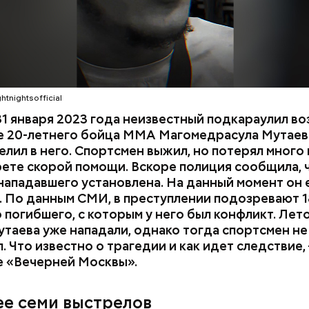
htnightsofficial
1 января 2023 года неизвестный подкараулил во
е 20-летнего бойца ММА Магомедрасула Мутаева
елил в него. Спортсмен выжил, но потерял много 
рете скорой помощи. Вскоре полиция сообщила, 
нападавшего установлена. На данный момент он 
 По данным СМИ, в преступлении подозревают 1
 погибшего, с которым у него был конфликт. Лет
утаева уже нападали, однако тогда спортсмен не
. Что известно о трагедии и как идет следствие,
е «Вечерней Москвы».
 на качелях и
День арбуза и День поцелуев
ского: какие
с зеркалом: какие праздники
ее семи выстрелов