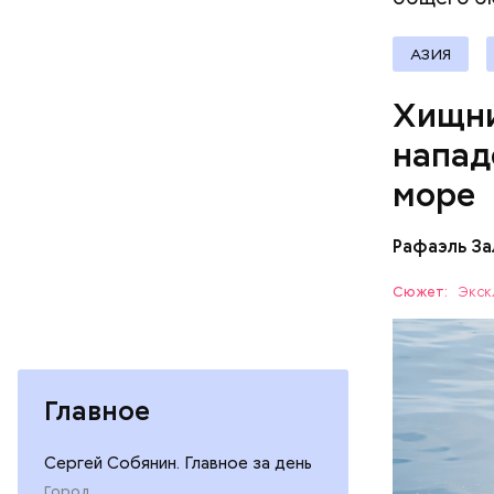
АЗИЯ
Хищни
напад
море
Рафаэль За
Собеседни
Сюжет:
Экск
назад о т
вполне ук
Главное
— Очень м
небольшие
Сергей Собянин. Главное за день
когда пас
БЕЗОПАС
Город