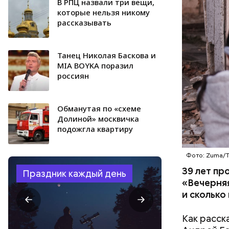
Понятное 
В РПЦ назвали три вещи,
БЕЛАРУСЬ
пропускно
которые нельзя никому
рассказывать
Танец Николая Баскова и
MIA BOYKA поразил
россиян
Обманутая по «схеме
Долиной» москвичка
подожгла квартиру
Фото: Zuma/
39 лет пр
Праздник каждый день
«Вечерняя
и сколько
Как расск