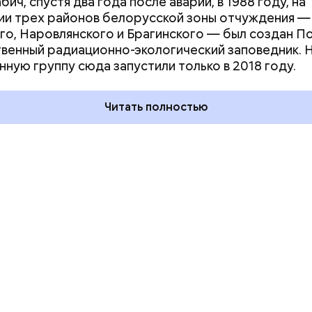
ич, спустя два года после аварии, в 1988 году, на
и трех районов белорусской зоны отчуждения —
го, Наровлянского и Брагинского — был создан П
ния пальцами ног
День разглядывания
венный радиационно-экологический заповедник. 
одный день
горизонта и День пьяного
нную группу сюда запустили только в 2018 году.
ка: какие
курсанта: какие праздники
тмечают в России
отмечают в России и мире 5
уста
августа
Читать полностью