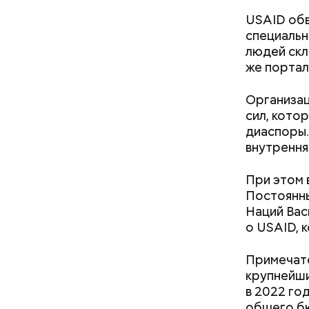
USAID обв
специальн
людей скл
же портал
Организац
сил, кото
— Для гру
диаспоры
пределах 
внутрення
п
рим. «ВМ
При этом 
Постоянны
Наций Вас
Леонтьев 
о USAID, 
открытом 
делать вс
Примечате
крупнейши
в 2022 го
общего бю