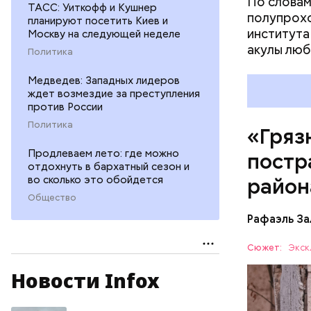
По словам
ТАСС: Уиткофф и Кушнер
полупрохо
планируют посетить Киев и
института
Москву на следующей неделе
акулы люб
Политика
Медведев: Западных лидеров
ждет возмездие за преступления
против России
Политика
«Гряз
Продлеваем лето: где можно
постр
отдохнуть в бархатный сезон и
во сколько это обойдется
район
Общество
Рафаэль За
Сюжет:
Экск
Новости Infox
— Протяже
километро