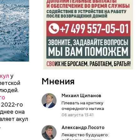
кул
у
Мнения
петской
 людей.
Михаил Щипанов
го
Плевать на критику
 2022-го
левают
очередного нытика
днее она
06 августа 15:41
вляет акул
язная»
.
Александр Лосото
Лекарство будущего: