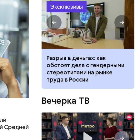
Эксклюзивы
ты
заверил,
 опасную
»: что стоит
Разрыв в деньгах: как
лодежи жить
обстоят дела с гендерными
себя»
стереотипами на рынке
тходы или
труда в России
д. Не
риод
 и
Вечерка ТВ
ли
ей Средней