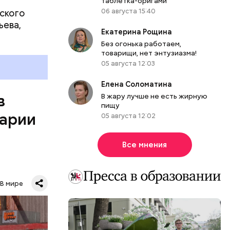
таблетка-оригами
06 августа 15:40
ского
ьева,
Екатерина Рощина
Без огонька работаем,
товарищи, нет энтузиазма!
05 августа 12:03
Елена Соломатина
в
В жару лучше не есть жирную
пищу
варии
05 августа 12:02
Все мнения
В мире
0
бласти.