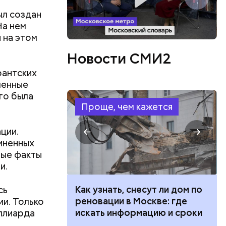
ыл создан
На нем
 на этом
Новости СМИ2
рантских
сленные
 в
ого была
ЦБ РФ —
Проще, чем кажется
ции.
иненных
ые факты
 в
и.
 нужно
 100 тысяч
Как узнать, снесут ли дом по
сь
дарства при
реновации в Москве: где
и. Только
ии: кто может
искать информацию и сроки
иллиарда
 какие нужны