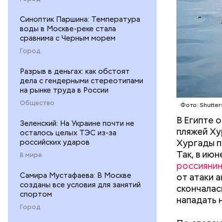
этих хищн
Синоптик Паршина: Температура
воды в Москве-реке стала
сравнима с Черным морем
Город
Разрыв в деньгах: как обстоят
дела с гендерными стереотипами
на рынке труда в России
Общество
Фото: Shutter
В Египте 
Зеленский: На Украине почти не
пляжей Ху
осталось целых ТЭС из-за
Хургады п
российских ударов
Так, в ию
В мире
россияни
Так как р
Самира Мустафаева: В Москве
от атаки 
первые 15
созданы все условия для занятий
скончалас
пробираяс
спортом
нападать 
зона.
Город