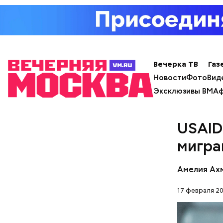
— Во врем
нахождени
констатир
Вечерка ТВ
Газ
Новости
Фото
Вид
Эксклюзивы ВМ
Аф
Особенно 
открытом 
небольшое
USAID
Если вы п
мигра
Амелия Ах
17 февраля 20