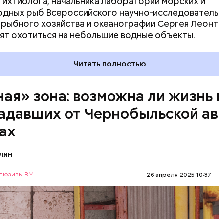
 ихтиолога, начальника лаборатории морских и
дных рыб Всероссийского научно-исследователь
 рыбного хозяйства и океанографии Сергея Леонт
ят охотиться на небольшие водные объекты.
Читать полностью
ная» зона: возможна ли жизнь 
адавших от Чернобыльской а
ах
лян
люзивы ВМ
26 апреля 2025 10:37
нность зоны отчуждения составляет примерно 3
в. Включает она несколько районов Гомельской о