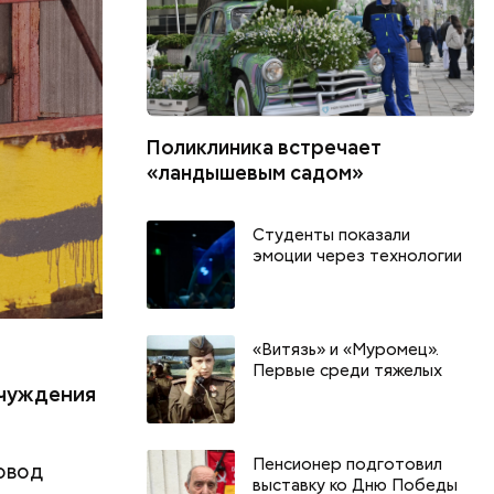
й
л Бабич.
Поликлиника встречает
«ландышевым садом»
Студенты показали
эмоции через технологии
«Витязь» и «Муромец».
.
Первые среди тяжелых
тчуждения
Пенсионер подготовил
овод
выставку ко Дню Победы