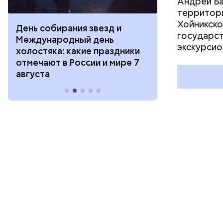
Андрей Баб
территори
Хойникско
День собирания звезд и
День шевеле
государст
Международный день
и Междунар
экскурсио
холостяка: какие праздники
подкаблучни
отмечают в России и мире 7
праздники о
августа
и мире 6 авг