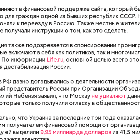
иняют в финансовой поддержке сайта, который б
о для граждан одной из бывших республик СССР. 
оняли к переезду в Россию. Также местные жители
е получали инструкции о том, как это сделать.
ия также подозревается в спонсировании промиг
рые включают в себя как политиков, так и многочи
ппы из пяти человек такое путешествие обойдется
. По информации
Life.ru
, основной целью всего эт
340 белорусских рублей (около 10311 рублей по 
я дестабилизация России.
»
), — уточнил он.
в РФ давно догадывались о деятельности организа
й представитель России при Организации Объед
илий Небензя заявил, что Москву
не удивляют
данн
заметил, что атака целой акульей стаи на человека
которые только получили огласку в общественност
море или океане вполне реальна. Следовательно,
е возможное, чтобы не оказаться за бортом.
Как поменять батареи дома и
Как получить до
льно, что Украина за последние три года оказала
не получить штраф
рублей от госу
м получателем финансовой помощи от организаци
трудной ситуац
ду ей выделили
9,95 миллиарда долларов
из 41,5 м
претендовать и
джета агентства.