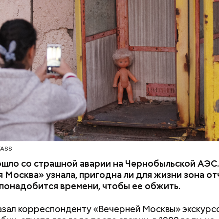
дело, что территория под защитой, здесь строги
ЧЕРНОБЫЛЬ
й режим и круглосуточное наблюдение, — отмети
TASS
ошло со страшной аварии на Чернобыльской АЭС
 Москва» узнала, пригодна ли для жизни зона о
 понадобится времени, чтобы ее обжить.
азал корреспонденту «Вечерней Москвы» экскурс