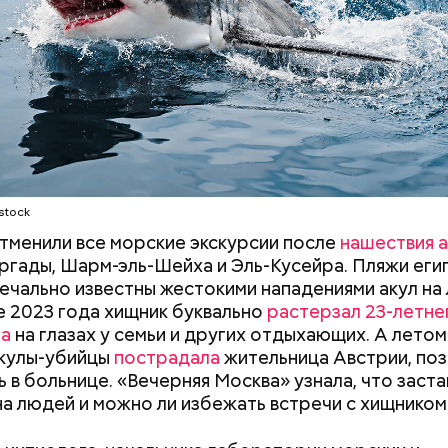
ых рыб, — сказал собеседник «ВМ».
stock
отменили все морские экскурсии после
нашествия а
ргады, Шарм-эль-Шейха и Эль-Кусейра. Пляжи еги
ечально известны жестокими нападениями акул на
не 2023 года хищник буквально
растерзал 23-летне
на
на глазах у семьи и других отдыхающих. А летом
асстояния большие, экскурсионные группы преодо
акулы-убийцы
пострадала
жительница Австрии, поз
 километров на автобусе. Проезжают вглубь леса,
ь в больнице. «Вечерняя Москва» узнала, что заста
ь по одичавшим местам, где начинается самая «гр
на людей и можно ли избежать встречи с хищником