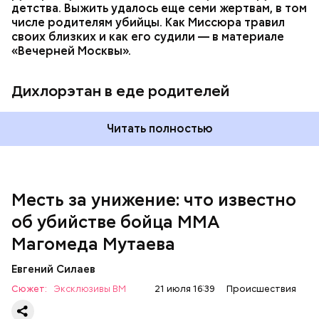
детства. Выжить удалось еще семи жертвам, в том
числе родителям убийцы. Как Миссюра травил
своих близких и как его судили — в материале
— Личность подозреваемого установлена,
«Вечерней Москвы».
полицией принимаются меры к задержанию, —
сообщили в пресс-службе
ГУ МВД России
по
Республике Дагестан.
Дихлорэтан в еде родителей
Читать полностью
Месть за унижение: что известно
об убийстве бойца ММА
Магомеда Мутаева
Евгений Силаев
По данному факту СК возбудил
уголовное дело
по
Сюжет:
Эксклюзивы ВМ
21 июля 16:39
Происшествия
двум статьям: «Убийство» и «Незаконный оборот
оружия». Расследование уголовного дела
взял на