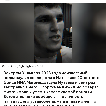
контроль
председатель Следственного комитета
России Александр Бастрыкин.
Вечером 31 января Мутаев возвращался домой с
тренировки. Во дворе жилого дома на улице
Гапцахской в Махачкале на бойца напал
неизвестный. Он выскочил из подъезда, выстрелил
Фото: t.me/fightnightsofficial
в спортсмена не менее семи раз и скрылся.
СПОРТ
СЛЕДСТВЕННЫЙ КОМИТЕТ
ММА
Вечером 31 января 2023 года неизвестный
Очевидцы трагедии вызвали полицию и скорую
РЕСПУБЛИКА ДАГЕСТАН
СМЕРТЬ
подкараулил возле дома в Махачкале 20-летнего
помощь, однако врачи оказались бессильны —
бойца ММА Магомедрасула Мутаева и семь раз
пострадавший умер по пути в больницу.
выстрелил в него. Спортсмен выжил, но потерял
много крови и умер в карете скорой помощи.
Вскоре полиция сообщила, что личность
нападавшего установлена. На данный момент он