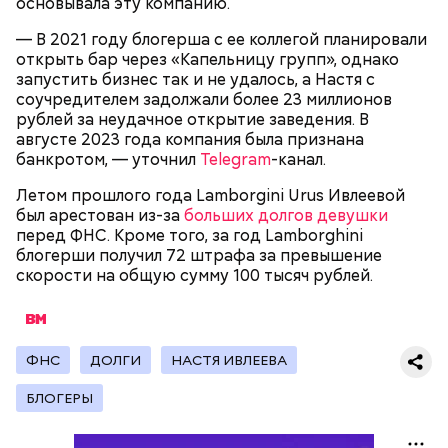
основывала эту компанию.
— В 2021 году блогерша с ее коллегой планировали
открыть бар через «Капельницу групп», однако
Как идет расследование
Кто еще был жертвой Миссюры
запустить бизнес так и не удалось, а Настя с
соучредителем задолжали более 23 миллионов
рублей за неудачное открытие заведения. В
августе 2023 года компания была признана
банкротом, — уточнил
Telegram
-канал.
Летом прошлого года Lamborgini Urus Ивлеевой
был арестован из-за
больших долгов девушки
перед ФНС. Кроме того, за год Lamborghini
блогерши получил 72 штрафа за превышение
скорости на общую сумму 100 тысяч рублей.
ФНС
ДОЛГИ
НАСТЯ ИВЛЕЕВА
Молодого человека задержали. На первом же
допросе он признался, что планировал отравить
Примечательно, что летом 2023 года на Мутаева
БЛОГЕРЫ
только отчима. Тогда следователи посчитали, что
уже нападали возле Школы единоборств. Тогда
мотивом преступления была квартира родителей,
неизвестный несколько раз выстрелил в
которая в случае их смерти перешла бы сыну. Но