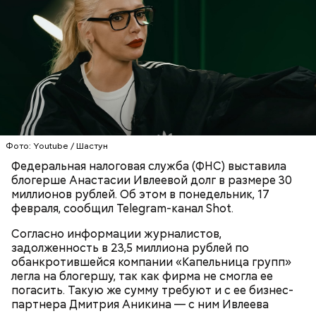
Вскоре в качестве главного подозреваемого в
Первой жертвой Миссюры была его девушка.
убийстве спортсмена арестовали его 18-летнего
Именно на ней молодой человек впервые испытал
знакомого Надырхана Кадирханова. На допросе он
химикаты, купленные в интернет-магазине. 13
признал вину и показал следователям, как именно
января 2024 года он подсыпал дихлорэтан в
совершил преступление и где спрятал оружие, из
коктейль возлюбленной, отчего у нее случился
которого застрелил Мутаева.
Фото: Youtube / Шастун
инсульт. Девушка неделю
провела в коме
, а после
Федеральная налоговая служба (ФНС) выставила
выписки из больницы узнала, что Миссюра
блогерше Анастасии Ивлеевой долг в размере 30
оформил на нее несколько кредитов.
миллионов рублей. Об этом в понедельник, 17
февраля, сообщил Telegram-канал Shot.
Согласно информации журналистов,
задолженность в 23,5 миллиона рублей по
обанкротившейся компании «Капельница групп»
легла на блогершу, так как фирма не смогла ее
погасить. Такую же сумму требуют и с ее бизнес-
партнера Дмитрия Аникина — с ним Ивлеева