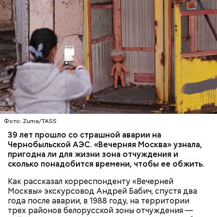
— Протяженность зоны отчуждения составляет
примерно 30 километров. Включает она несколько
районов Гомельской области. Понятное дело, что
территория под защитой, здесь строгий
пропускной режим и круглосуточное наблюдение,
БЕЛАРУСЬ
ЧЕРНОБЫЛЬ
— отметил Бабич.
Фото: Zuma/TASS
Часы Судного дня — прибыльный
39 лет прошло со страшной аварии на
Чернобыльской АЭС. «Вечерняя Москва» узнала,
проект
пригодна ли для жизни зона отчуждения и
сколько понадобится времени, чтобы ее обжить.
Как рассказал корреспонденту «Вечерней
Москвы» экскурсовод Андрей Бабич, спустя два
года после аварии, в 1988 году, на территории
трех районов белорусской зоны отчуждения —