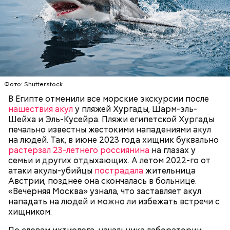
— Для группы из пяти человек такое путешествие
обойдется в пределах 340 белорусских рублей
(около 10311 рублей по ЦБ РФ — п
рим. «ВМ»
), —
уточнил он.
Он заметил, что в мире действительно непростая
— Очень много случаев зарегистрировано, когда
ситуация с точки зрения ядерного оружия, оружия
акулы атаковали небольшие суда с надувными
Фото: Shutterstock
массового уничтожения. Проблемы экологии и
бортами. Более того, бывало и такое, когда
сохранения природы тоже стоят остро.
В Египте отменили все морские экскурсии после
пассажиры таких плавательных средств
нашествия акул
у пляжей Хургады, Шарм-эль-
оказывались жертвами этих хищных рыб, — сказал
БЕЗОПАСНОСТЬ
СМЕРТЬ
РЫБА
Шейха и Эль-Кусейра. Пляжи египетской Хургады
собеседник «ВМ».
печально известны жестокими нападениями акул
на людей. Так, в июне 2023 года хищник буквально
растерзал 23-летнего россиянина
на глазах у
семьи и других отдыхающих. А летом 2022-го от
атаки акулы-убийцы
пострадала
жительница
Австрии, позднее она скончалась в больнице.
«Вечерняя Москва» узнала, что заставляет акул
Собеседник «Вечерней Москвы» отметил, что еще
нападать на людей и можно ли избежать встречи с
несколько лет назад о таких походах даже мечтать
хищником.
не приходилось, но сегодня это вполне
укладывается в рамки официальной экскурсии с