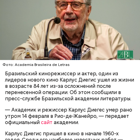
— Таких деревень много, их 95 в заповеднике. Это
вообще отдельный объект исследования, —
заметил он.
Также специалист отметил, что часы Судного дня
помогают больше людей привлечь к проблемам
глобального потепления, климатических изменений
и природных последствий войн.
Фото: Academia Brasileira de Letras
Бразильский кинорежиссер и актер, один из
— Хищник чувствует кровь, разведенную в
лидеров нового кино Карлус Диегис ушел из жизни
морской воде в пропорции один к миллиону, —
— Почему-то все говорят о заговорах, забывая о
в возрасте 84 лет из-за осложнений после
пояснил собеседник «ВМ».
том, что проект этот более 70 лет назад был создан
перенесенной операции. Об этом сообщили в
лишь из гуманных побуждений. 1947 год — период,
пресс-службе Бразильской академии литературы.
когда мир приходил в себя после мировых войн,
Экскурсовод отметил, что в заповеднике нет
— Академик и режиссер Карлус Диегес умер рано
страшных кровопролитных противостояний. И в
могильников, техники и мертвых городов,
утром 14 февраля в Рио-де-Жанейро, — передает
качестве напоминания о том, что ядерные
притягивающих сталкеров, как в украинской
официальный
сайт
академии.
столкновения могут закончиться полным
Припяти. А на пожарную вышку, откуда можно
уничтожением всего живого, были запущены эти
увидеть территорию чернобыльской станции,
Карлус Диегис пришел в кино в начале 1960-х
часы. И что бы сейчас ни говорили, они очень четко
подниматься запрещено. Зато есть выселенные
годов. Среди его наиболее известных работ —