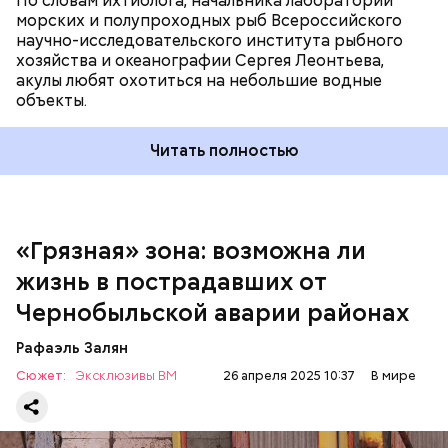
По словам ихтиолога, начальника лаборатории
гидом.
— Ко всем этим рейтингам и часам нужно
морских и полупроходных рыб Всероссийского
относиться скептически, ведь все эти оценки
научно-исследовательского института рыбного
экспертов, заключения, предположения
хозяйства и океанографии Сергея Леонтьева,
ангажированы. Такие заявления кому-то выгодны,
акулы любят охотиться на небольшие водные
— пояснил эксперт.
объекты.
Читать полностью
«Грязная» зона: возможна ли
Так как расстояния большие, экскурсионные
жизнь в пострадавших от
группы преодолевают первые 15 километров на
автобусе. Проезжают вглубь леса, пробираясь по
Чернобыльской аварии районах
одичавшим местам, где начинается самая «грязная»
зона.
По мнению военного эксперта и сопредседателя
Рафаэль Залян
Ассоциации военных политологов Василия
Сюжет:
Эксклюзивы ВМ
26 апреля 2025 10:37
В мире
Белозерова, стрелки часов Судного дня уже не раз
передвигали, но никакой глобальной значимости
они не имели.