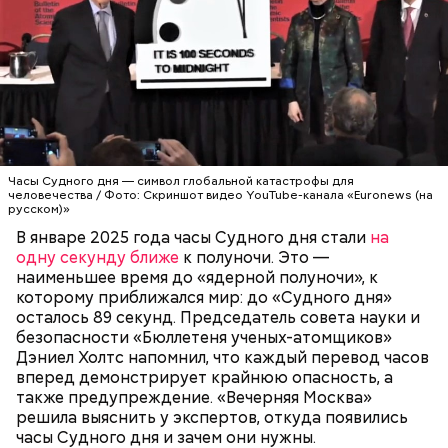
Их последствия не столь разрушительны, как
ядерные взрывы, но лишь в краткосрочной
перспективе. Десятилетия антропогенных
преобразований атмосферы могут быть не менее
Часы Судного дня — символ глобальной
катастрофичны, чем ядерные удары. Тогда, в 2007
катастрофы для человечества — был предложен в
году, один из спонсоров «Бюллетеня ученых-
1947 году группой ученых-атомщиков,
атомщиков» Стивен Хокинг призвал
участвовавших в создании первого в мире
общественность не сидеть на этой пороховой
ядерного оружия. Согласно концепции, сама
бочке сложа руки:
АПОКАЛИПСИС
КАТАСТРОФЫ
Часы Судного дня — символ глобальной катастрофы для
катастрофа произойдет, когда минутная стрелка
человечества / Фото: Скриншот видео YouTube-канала «Euronews (на
достигнет полуночи. За всю историю их
русском)»
существования стрелки часов не раз переводили
В январе 2025 года часы Судного дня стали
на
как ближе, так и дальше от полуночи. Но в 2018
одну секунду ближе
к полуночи. Это —
году часы Судного дня впервые за очень долгое
наименьшее время до «ядерной полуночи», к
время показали свое самое близкое к катастрофе
которому приближался мир: до «Судного дня»
время — без двух минут полночь. Вторая холодная
осталось 89 секунд. Председатель совета науки и
война между США и уже Россией стала обыденным
безопасности «Бюллетеня ученых-атомщиков»
предметом обсуждения для аналитиков со всего
Дэниел Холтс напомнил, что каждый перевод часов
мира. Но, помимо перспективы отправиться в
вперед демонстрирует крайнюю опасность, а
«атомный рай», с 2007 года на стрелку часов
также предупреждение. «Вечерняя Москва»
влияет еще одна глобальная угроза —
решила выяснить у экспертов, откуда появились
климатические изменения.
часы Судного дня и зачем они нужны.