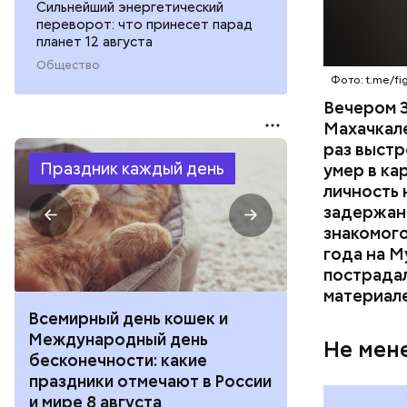
Сильнейший энергетический
переворот: что принесет парад
планет 12 августа
Общество
Фото: t.me/fig
Вечером 3
Махачкал
раз выстр
Праздник каждый день
умер в ка
личность 
задержан.
знакомого
года на М
пострадал
материал
Всемирный день кошек и
День собиран
Международный день
Международ
Не мен
бесконечности: какие
холостяка: к
праздники отмечают в России
отмечают в Р
и мире 8 августа
августа