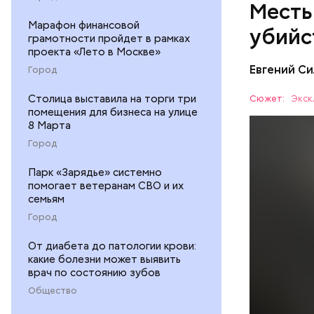
Месть
Марафон финансовой
убийс
грамотности пройдет в рамках
проекта «Лето в Москве»
Евгений Си
Город
Столица выставила на торги три
Сюжет:
Экск
помещения для бизнеса на улице
8 Марта
Город
Парк «Зарядье» системно
Вечером 3
помогает ветеранам СВО и их
жилого до
семьям
неизвестн
СПОРТ
Город
менее сем
скорую по
РЕСПУБЛИ
От диабета до патологии крови:
умер по пу
какие болезни может выявить
врач по состоянию зубов
Общество