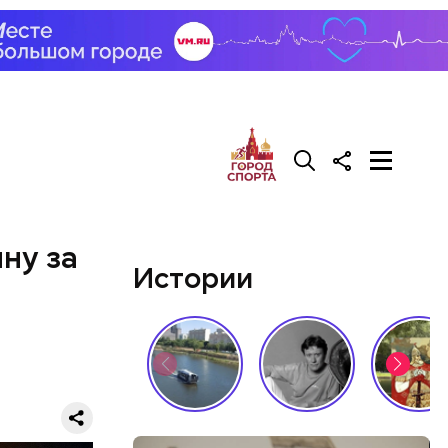
ну за
Истории
ризнался,
елей,