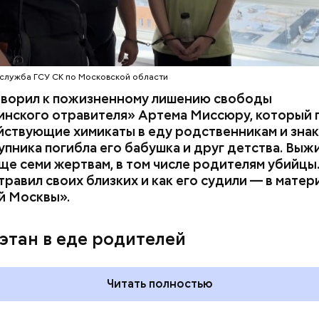
служба ГСУ СК по Московской области
оворил к пожизненному лишению свободы
инского отравителя» Артема Миссюру, который 
ствующие химикаты в еду родственникам и знак
упника погибла его бабушка и друг детства. Выж
у факту СК возбудил
уголовное дело
по двум ста
ще семи жертвам, в том числе родителям убийцы.
» и «Незаконный оборот оружия». Расследование
равил своих близких и как его судили — в матер
го дела
взял на контроль
председатель Следствен
й Москвы».
России Александр Бастрыкин.
этан в еде родителей
Читать полностью