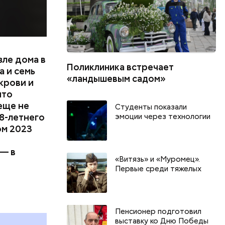
зле дома в
Поликлиника встречает
 и семь
«ландышевым садом»
крови и
что
еще не
Студенты показали
8-летнего
эмоции через технологии
ом 2023
 — в
«Витязь» и «Муромец».
Первые среди тяжелых
г
День лени и День «Побалуйте
свою собаку»: какие
праздники отмечают в России
и
и мире 10 августа
Пенсионер подготовил
выставку ко Дню Победы