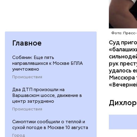
Фото: Пресс-
Главное
Суд приг
«балаших
сильнодей
Собянин: Еще пять
рук прест
направлявшихся к Москве БПЛА
По данном
уничтожено
удалось е
«Убийство
Миссюра т
Происшествия
уголовно
«Вечерне
Два ДТП произошли на
комитета 
Варшавском шоссе, движение в
Дихлор
центр затруднено
Происшествия
Синоптики сообщили о теплой и
сухой погоде в Москве 10 августа
Город