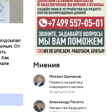
подсыпал
омым. От
ить
тьям:
 Как
иале
Мнения
ного
Михаил Щипанов
Плевать на критику
очередного нытика
06 августа 15:41
Александр Лосото
Лекарство будущего: