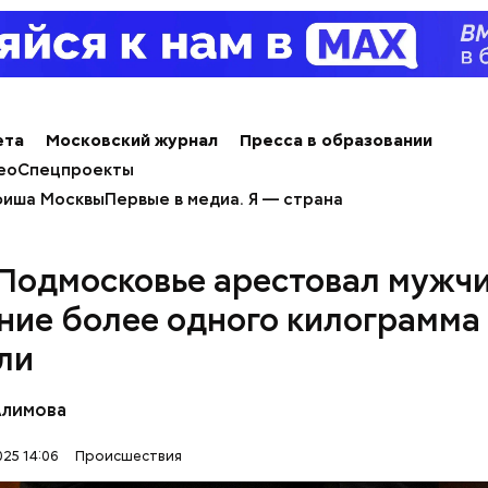
ета
Московский журнал
Пресса в образовании
ео
Спецпроекты
иша Москвы
Первые в медиа. Я — страна
 Подмосковье арестовал мужчи
ние более одного килограмма
ли
Алимова
человека задержали. На первом же допросе он п
ровал отравить только отчима. Тогда следователи
25 14:06
Происшествия
, что мотивом преступления была квартира родит