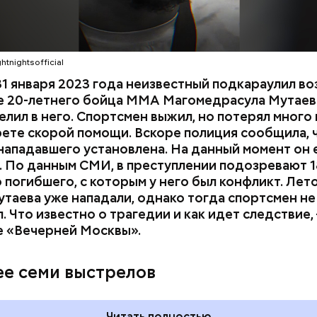
htnightsofficial
1 января 2023 года неизвестный подкараулил во
е 20-летнего бойца ММА Магомедрасула Мутаева
елил в него. Спортсмен выжил, но потерял много 
рете скорой помощи. Вскоре полиция сообщила, 
нападавшего установлена. На данный момент он 
 По данным СМИ, в преступлении подозревают 1
 погибшего, с которым у него был конфликт. Лет
утаева уже нападали, однако тогда спортсмен не
. Что известно о трагедии и как идет следствие,
е «Вечерней Москвы».
ия звезд и
День шевеления пальцами но
ный день
и Международный день
ее семи выстрелов
акие праздники
подкаблучника: какие
оссии и мире 7
праздники отмечают в Росси
и мире 6 августа
Читать полностью