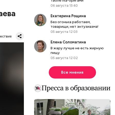
таблетка-оригами
06 августа 15:40
аева
Екатерина Рощина
Без огонька работаем,
товарищи, нет энтузиазма!
05 августа 12:03
ествия
Елена Соломатина
В жару лучше не есть жирную
пищу
05 августа 12:02
. Во дворе
ал
Все мнения
ена не
цию и
радавший