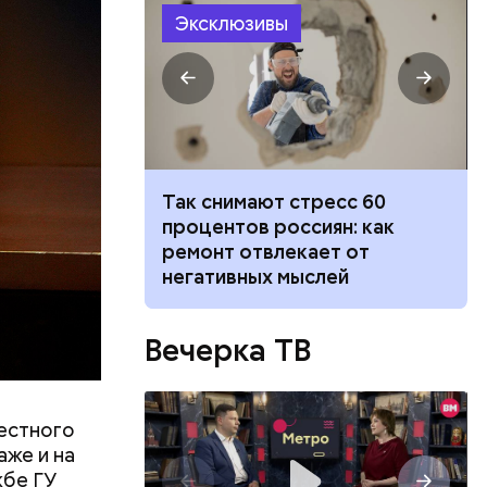
колько
его
Эксклюзивы
низил.
л
ргетический
Так снимают стресс 60
 принесет
процентов россиян: как
 августа
ремонт отвлекает от
негативных мыслей
Вечерка ТВ
естного
аже и на
или
жбе ГУ