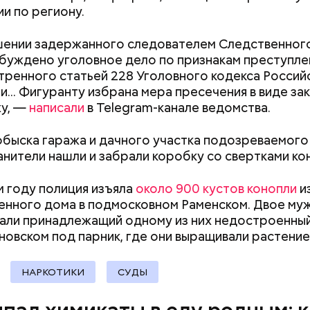
амеру видеонаблюдения. На записи попал 25-летн
и по региону.
их Артем Миссюра, который тайно приходил в кв
отчима и подсыпал им в еду химикаты. Также отра
шении задержанного следователем Следственног
рядка отправились в село Чанко, где может скрыв
его младшая сестра.
уждено уголовное дело по признакам преступле
 злоумышленник. Параллельно с этим в Махачкале
ренного статьей 228 Уголовного кодекса Россий
ехват». Въезд и выезд в город перекрыты. Помимо
... Фигуранту избрана мера пресечения в виде за
ие патрулируют улицы, железнодорожный вокзал 
жу, —
написали
в Telegram-канале ведомства.
обыска гаража и дачного участка подозреваемого
нители нашли и забрали коробку со свертками ко
ay
 году полиция изъяла
около 900 кустов конопли
и
deo
нного дома в подмосковном Раменском. Двое му
ли принадлежащий одному из них недостроенный
новском под парник, где они выращивали
растение
Как получить до 100 тысяч
Как узнать, снес
НАРКОТИКИ
СУДЫ
рублей от государства при
реновации в Мос
трудной ситуации: кто может
искать информа
претендовать и какие нужны