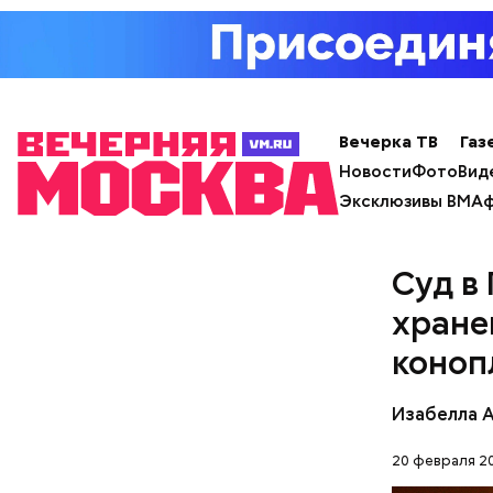
ответ.
Вечерка ТВ
Газ
Новости
Фото
Вид
Эксклюзивы ВМ
Аф
Суд в
хране
коноп
Изабелла 
Молодого 
что плани
20 февраля 20
посчитали