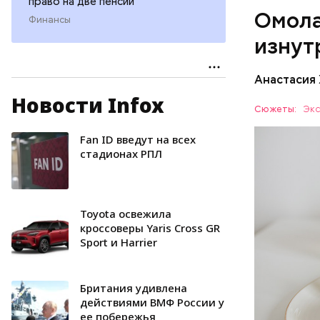
право на две пенсии
Омола
лютеин 
Финансы
наше зр
изнут
калий —
сердечн
Анастасия
давлени
магний 
Новости Infox
Дыня соде
Сюжеты:
Экс
организму
рассказал
Fan ID введут на всех
ЗДОРОВЬ
минералам
стадионах РПЛ
ФРУКТЫ
Toyota освежила
кроссоверы Yaris Cross GR
Sport и Harrier
Британия удивлена
действиями ВМФ России у
ее побережья