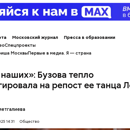
ета
Московский журнал
Пресса в образовании
ео
Спецпроекты
иша Москвы
Первые в медиа. Я — страна
 наших»: Бузова тепло
гировала на репост ее танца 
метгалиева
25 14:31
Общество