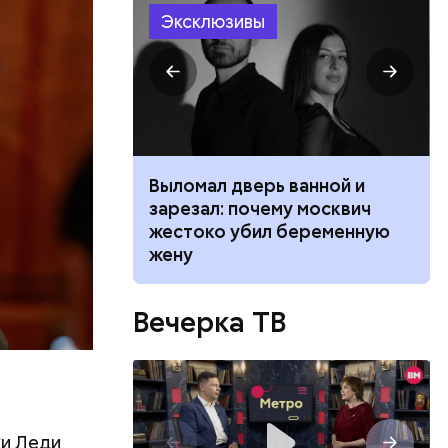
Эксклюзивы
ть
ь и
 людям:
ецептом
ником
Выломал дверь ванной и
 маникюра в
зарезал: почему москвич
026
жестоко убил беременную
жену
Вечерка ТВ
и Леди