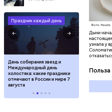
Праздник каждый день
Фото: Pexels
Дыни начал
настоящем
узнала у 
Соломатин
отказатьс
День собирания звезд и
День шевеле
Международный день
и Междунар
Польза
холостяка: какие праздники
подкаблучни
отмечают в России и мире 7
праздники о
августа
и мире 6 авг