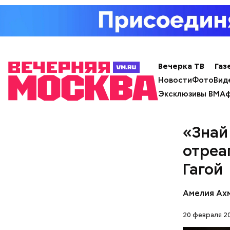
Вечерка ТВ
Газ
Новости
Фото
Вид
Эксклюзивы ВМ
Аф
«Знай
отреа
Гагой
Амелия Ах
20 февраля 20