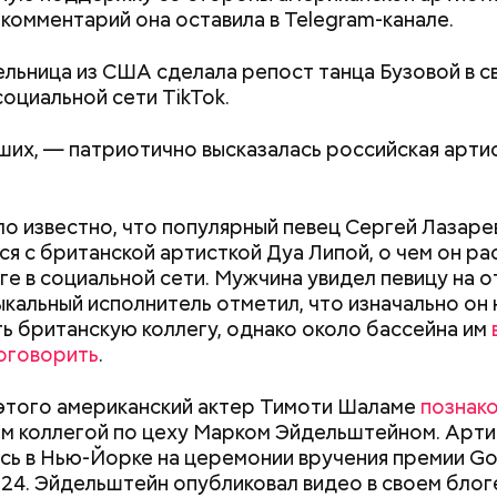
й комментарий она оставила в Telegram-канале.
льница из США сделала репост танца Бузовой в с
;
социальной сети TikTok.
а;
ших, — патриотично высказалась российская артис
ое масло;
erstock
ло известно, что популярный певец Сергей Лазаре
ся с британской артисткой Дуа Липой, о чем он ра
ге в социальной сети. Мужчина увидел певицу на о
ыкальный исполнитель отметил, что изначально он 
ь британскую коллегу, однако около бассейна им
оговорить
.
этого американский актер Тимоти Шаламе
познак
Как поменять батареи дома и
Как получить до
ыни
м коллегой по цеху Марком Эйдельштейном. Арт
не получить штраф
рублей от госу
сь в Нью-Йорке на церемонии вручения премии G
трудной ситуац
24. Эйдельштейн опубликовал видео в своем блоге
претендовать и