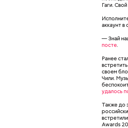
Гаги. Сво
Исполните
кабачок
аккаунт в 
петрушк
чеснок;
— Знай на
оливков
посте
.
соль.
Фото: Shutt
Ранее ста
встретить
своем бло
Чили. Муз
беспокоит
удалось п
Также до 
Вред д
российски
встретили
Awards 20