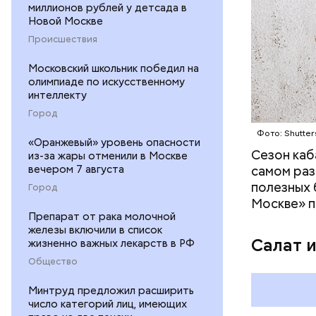
миллионов рублей у детсада в
контролир
Новой Москве
положител
Происшествия
предотвра
кремний
Московский школьник победил на
омолаж
олимпиаде по искусственному
витамин
интеллекту
помогае
Город
кожи;
Фото: Shutter
клетчат
«Оранжевый» уровень опасности
холесте
Сезон каб
из-за жары отменили в Москве
фолиева
вечером 7 августа
самом раз
беремен
полезных 
Город
плода. 
Москве» п
гомоцис
Препарат от рака молочной
железы включили в список
организ
Салат 
жизненно важных лекарств в РФ
ряда оп
Общество
бета-ка
иммунит
Минтруд предложил расширить
«делает
число категорий лиц, имеющих
А еще и