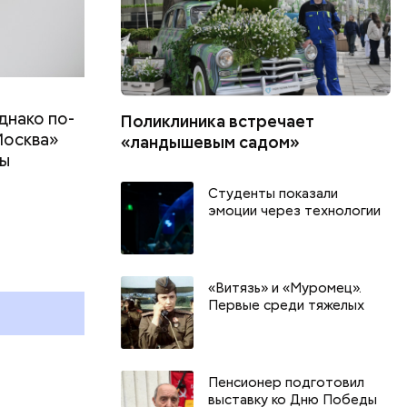
днако по-
Поликлиника встречает
Москва»
«ландышевым садом»
ны
т
Студенты показали
эмоции через технологии
День качания на качелях и
Всемирный д
День шампанского: какие
Международ
праздники отмечают в России
бесконечнос
и мире 4 августа
праздники о
«Витязь» и «Муромец».
Первые среди тяжелых
и мире 8 авг
Пенсионер подготовил
выставку ко Дню Победы