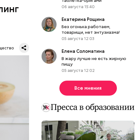
таблетка-оригами
линг
рживают
06 августа 15:40
Екатерина Рощина
Без огонька работаем,
товарищи, нет энтузиазма!
05 августа 12:03
ся.
му
щество
Елена Соломатина
ь,
В жару лучше не есть жирную
и и
пищу
05 августа 12:02
Все мнения