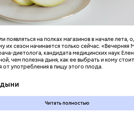
и появляться на полках магазинов в начале лета, о
у их сезон начинается только сейчас. «Вечерняя 
врача-диетолога, кандидата медицинских наук Еле
ой, чем полезна дыня, как ее выбрать и кому стои
я от употребления в пищу этого плода.
ния пальцами ног
День разглядывания
одный день
горизонта и День пьяного
 дыни
ка: какие
курсанта: какие праздники
тмечают в России
отмечают в России и мире 5
уста
августа
Читать полностью