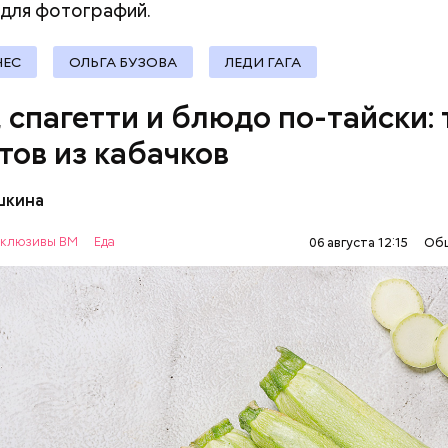
для фотографий.
документы
НЕС
ОЛЬГА БУЗОВА
ЛЕДИ ГАГА
, спагетти и блюдо по-тайски: 
тов из кабачков
шкина
нты:
клюзивы ВМ
Еда
06 августа 12:15
Об
ОВОЩИ
РЕЦЕПТЫ
т стресса он держит сосуды под контролем и