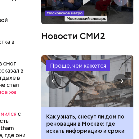
вой
Новости СМИ2
тка в
в смог
Проще, чем кажется
ссказал в
тдыхе в
не стал
все же
омился
с
 100 тысяч
Как узнать, снесут ли дом по
исты
дарства при
реновации в Москве: где
otham
ии: кто может
искать информацию и сроки
, где они
 какие нужны