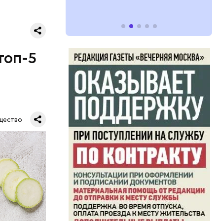
топ-5
щество