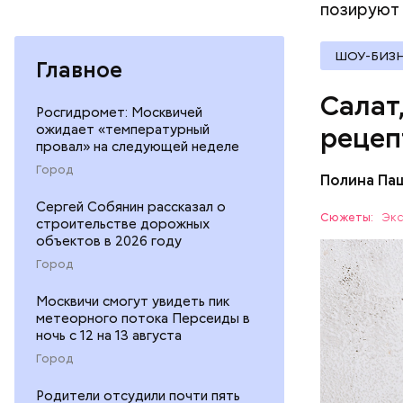
позируют 
ШОУ-БИЗ
Главное
Салат
Росгидромет: Москвичей
ожидает «температурный
рецеп
провал» на следующей неделе
Город
Полина Па
Ингредие
Сергей Собянин рассказал о
Сюжеты:
Экс
строительстве дорожных
объектов в 2026 году
ЕДА
Город
Москвичи смогут увидеть пик
метеорного потока Персеиды в
ночь с 12 на 13 августа
Город
Родители отсудили почти пять
— В момен