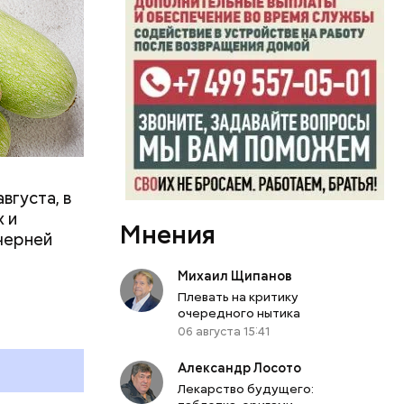
вает
р,
ргор
вгуста, в
дима
 и
Мнения
убка у
черней
овня
 в
Михаил Щипанов
развитие
Плевать на критику
очередного нытика
06 августа 15:41
е
ня
Александр Лосото
органов.
Лекарство будущего:
ет;