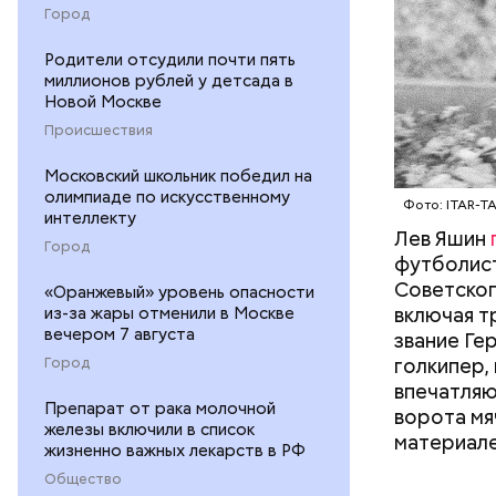
дело и за
Город
Родители отсудили почти пять
миллионов рублей у детсада в
Новой Москве
Происшествия
В свою оч
Московский школьник победил на
на 16-й и 
олимпиаде по искусственному
Фото: ITAR-T
интеллекту
Лев Яшин
Город
футболист
Советског
«Оранжевый» уровень опасности
включая т
из-за жары отменили в Москве
вечером 7 августа
звание Ге
голкипер,
Город
впечатляю
Препарат от рака молочной
ворота мя
железы включили в список
материале
жизненно важных лекарств в РФ
Общество