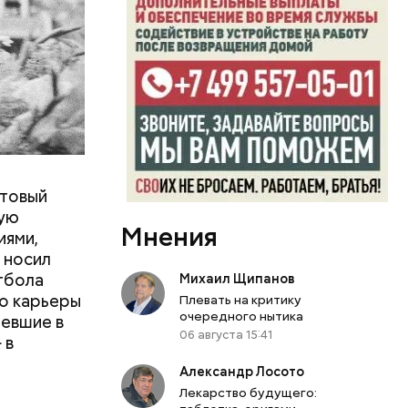
жума Чока
ьтовый
ную
Мнения
иями,
 носил
тбола
Михаил Щипанов
го карьеры
Плевать на критику
очередного нытика
тевшие в
06 августа 15:41
 в
Александр Лосото
Лекарство будущего: