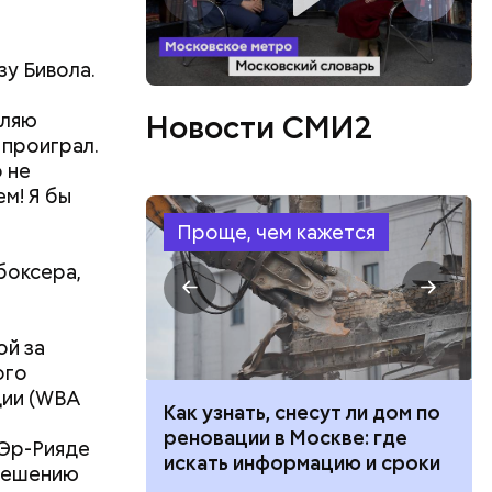
зу Бивола.
вляю
Новости СМИ2
 проиграл.
о не
м! Я бы
Проще, чем кажется
боксера,
ой за
 Лев
ого
 Достигнув
ции (WBA
е
 100 тысяч
Как узнать, снесут ли дом по
он
дарства при
реновации в Москве: где
 Эр-Рияде
ии: кто может
искать информацию и сроки
 решению
 какие нужны