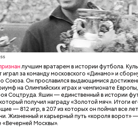
нимался этим наравне со взрослыми.
ередь среди кенийцев гол забили Антони Агай и Д
37-й минутах матча соответственно.
ASS
признан
лучшим вратарем в истории футбола. Кул
 играл за команду московского «Динамо» и сбор
о Союза. Он прославился выдающимися достижен
риумф на Олимпийских играх и чемпионате Европы,
роя Соцтруда. Яшин — единственный в истории фу
 который получил награду «Золотой мяч». Итоги е
щие — 812 игр, в 207 из которых он поймал все ле
чи. Жизненный и карьерный путь «короля ворот» —
 «Вечерней Москвы».