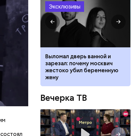
Эксклюзивы
ником
Выломал дверь ванной и
 маникюра в
зарезал: почему москвич
026
жестоко убил беременную
жену
Вечерка ТВ
 защитники
им
речу в
аны в
 состоял