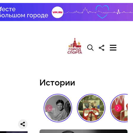
команды —
ан родной
с
Истории
 до