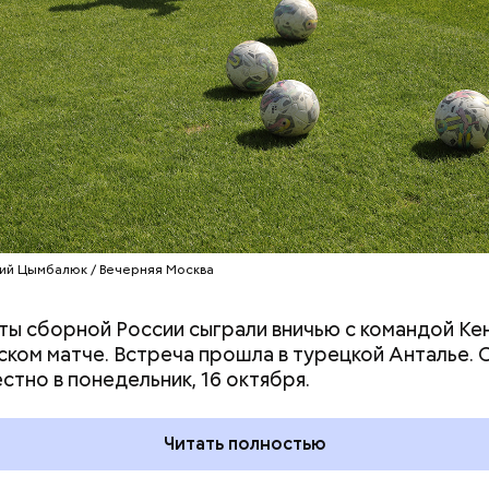
ий Цымбалюк / Вечерняя Москва
ы сборной России сыграли вничью с командой Кен
ния пальцами ног
День разглядывания
ком матче. Встреча прошла в турецкой Анталье. 
одный день
горизонта и День пьяного
стно в понедельник, 16 октября.
ка: какие
курсанта: какие праздники
тмечают в России
отмечают в России и мире 5
уста
августа
Читать полностью