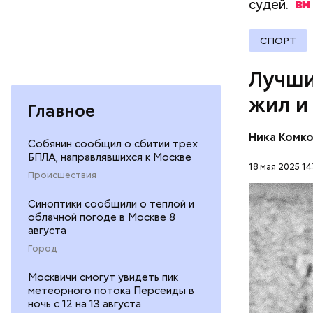
судей.
Встреча н
получили 
СПОРТ
российско
Лучши
жил и
Главное
Ника Комк
Собянин сообщил о сбитии трех
БПЛА, направлявшихся к Москве
18 мая 2025 14
Происшествия
Синоптики сообщили о теплой и
облачной погоде в Москве 8
Лев родил
августа
труженико
Город
мальчик м
ФУТБОЛ
жизнь пре
Москвичи смогут увидеть пик
семьей эв
метеорного потока Персеиды в
ночь с 12 на 13 августа
работнико