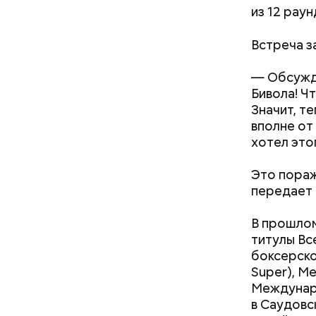
рейтинге
из 12 рау
Встреча за
— Обсужда
Бивола! Ч
Значит, т
вполне от
хотел это
Это пораж
передает
В прошло
На исходе
титулы Вс
после сме
боксерско
призывног
Super), М
разглядел
Междунаро
пригласил
в Саудовс