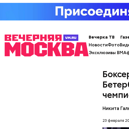
Вечерка ТВ
Газ
Весной 19
Новости
Фото
Вид
стал трет
Эксклюзивы ВМ
Аф
спортивно
команде, 
футболкой
Боксе
Бетер
Исполнит
чемпи
междунар
Никита Гал
23 февраля 20