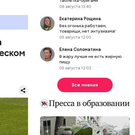
таблетка-оригами
06 августа 15:40
Екатерина Рощина
Без огонька работаем,
товарищи, нет энтузиазма!
05 августа 12:03
а
Елена Соломатина
щеском
В жару лучше не есть жирную
пищу
ной
05 августа 12:02
ой минуте
на 89-й
Все мнения