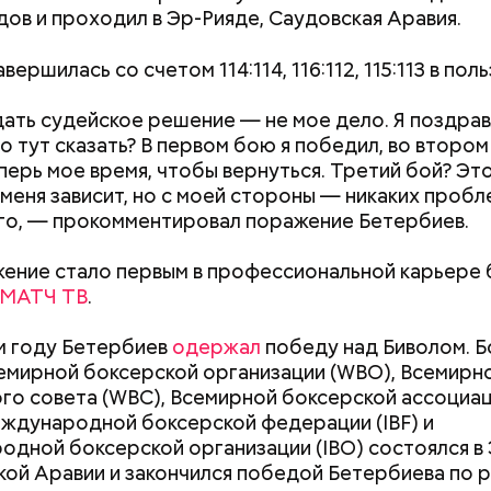
 Международной федерации футбола.
ндов и проходил в Эр-Рияде, Саудовская Аравия.
вершилась со счетом 114:114, 116:112, 115:113 в поль
ть судейское решение — не мое дело. Я поздра
то тут сказать? В первом бою я победил, во втором
еперь мое время, чтобы вернуться. Третий бой? Эт
 меня зависит, но с моей стороны — никаких пробле
го, — прокомментировал поражение Бетербиев.
ение стало первым в профессиональной карьере 
МАТЧ ТВ
.
м году Бетербиев
одержал
победу над Биволом. Б
 войны семейство опять вернулось жить в столицу.
емирной боксерской организации (WBO), Всемирн
н на заводе играл в футбол в команде любителей.
го совета (WBC), Всемирной боксерской ассоциа
о возраста, юноша отправился служить. В солдат
Как поменять батареи дома и
Как получить до
еждународной боксерской федерации (IBF) и
 талант тренер ФК «Динамо» Аркадий Чернышев: 
не получить штраф
рублей от госу
дной боксерской организации (IBO) состоялся в
 резвого юношу в молодежную сборную.
трудной ситуац
кой Аравии и закончился победой Бетербиева по
претендовать и