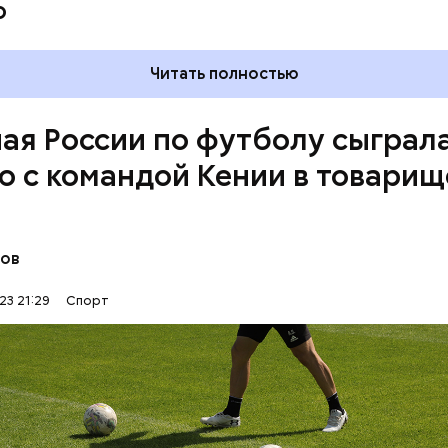
о
Читать полностью
ая России по футболу сыграл
ю с командой Кении в товари
чилась со счетом 2:2. В составе российской сбор
 Александр Соболев, который забил гол на восьм
Иван Обляков, отправивший мяч в ворота соперника 
нов
КЕНИЯ
РОССИЯ
тречи.
23 21:29
Спорт