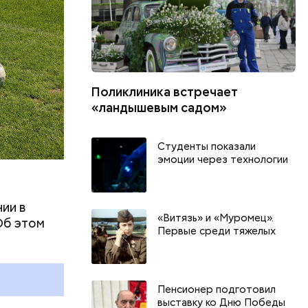
Поликлиника встречает
«ландышевым садом»
Студенты показали
эмоции через технологии
ии в
День качания на качелях и
Всемирный д
«Витязь» и «Муромец».
Об этом
День шампанского: какие
Международ
Первые среди тяжелых
праздники отмечают в России
бесконечнос
и мире 4 августа
праздники о
и мире 8 авг
Пенсионер подготовил
выставку ко Дню Победы