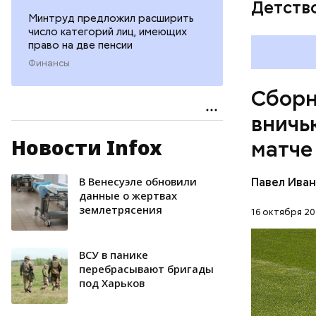
Детств
Минтруд предложил расширить
число категорий лиц, имеющих
право на две пенсии
Финансы
Сборн
вничь
Новости Infox
матче
Игра окон
отличился
матча, и 
В Венесуэле обновили
Павел Ива
ФУТБОЛ
минуте вс
данные о жертвах
землетрясения
16 октября 20
ВСУ в панике
перебрасывают бригады
под Харьков