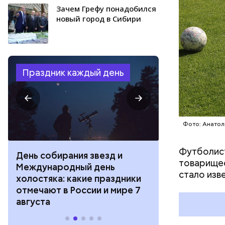
Зачем Грефу понадобился
новый город в Сибири
Праздник каждый день
Фото: Анатол
Футболист
День собирания звезд и
День шевеле
товарищес
Международный день
и Междунар
стало изве
холостяка: какие праздники
подкаблучни
отмечают в России и мире 7
праздники о
августа
и мире 6 авг