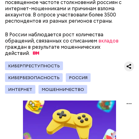
посвященное частоте столкновений россиян с
интернет-мошенниками и причинам взлома
— В группе риска находятся подростки, которые
аккаунтов. В опросе участвовали более 3500
уже имеют тяжелые психические расстройства,
респондентов из разных регионов страны.
например депрессивные и тревожные. А также те
молодые люди, которые имеют особые
В России наблюдается рост количества
акцентуации характера, предполагающие
обращений, связанных со списанием
вкладов
большую эмоциональную нестабильность. И те,
граждан в результате мошеннических
кто находятся под влиянием стресса и серьезных
действий.
семейных проблем, — объяснил Вилков.
КИБЕРПРЕСТУПНОСТЬ
КИБЕРБЕЗОПАСНОСТЬ
РОССИЯ
ИНТЕРНЕТ
МОШЕННИЧЕСТВО
Психиатр отметил, что некоторые подростки
находятся в особенной группе риска, так как более
подвержены негативному воздействию
искусственного интеллекта на их психику и
эмоциональное состояние, и это может