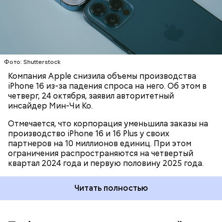
ПРОИЗВОДСТВО
IPHONE
APPLE
Илон Маск недавно официально презентовал
новых гуманоидных роботов Optimus от Tesla.
Робот способен выполнять многие бытовые дела, в
том числе мыть грязную посуду и убирать вещи.
Отдельно отмечается его способность
наливать
своему владельцу алкоголь
.
Фото: Shutterstock
Компания Apple снизила объемы производства
iPhone 16 из-за падения спроса на него. Об этом в
четверг, 24 октября, заявил авторитетный
инсайдер Мин-Чи Ко.
Отмечается, что корпорация уменьшила заказы на
производство iPhone 16 и 16 Plus у своих
партнеров на 10 миллионов единиц. При этом
ограничения распространяются на четвертый
квартал 2024 года и первую половину 2025 года.
Компания Tesla рассказала, что стоимость нового
робота Optimus
составит 20–30 тысяч долларов
,
что эквивалентно 2,9 миллиона рублей. По словам
Читать полностью
основателя компании Илона Маска, с
распространением роботов люди начнут жить в
«эпохе изобилия».