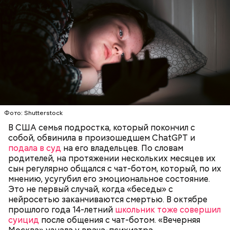
По его словам, уже есть много данных ученых о том,
что виртуальная реальность может оказывать
У депрессии нет лица: как умирал
негативное влияние на психологическое здоровье
Честер Беннингтон и можно ли
человека.
было его спасти
Также сообщалось, что по итогам первых девяти
ПСИХИАТРИЯ
ИСКУССТВЕННЫЙ ИНТЕЛЛЕКТ
месяцев 2024 года объем госзакупок смартфонов
СМЕРТЬ
iPhone
вырос в четыре раза
по сравнению с тем же
Фото: Shutterstock
периодом годом ранее — до 6,88 миллиона рублей.
В США семья подростка, который покончил с
Уточняется, что основном контракты заключали
собой, обвинила в произошедшем ChatGPT и
компании с госучастием.
подала в суд
на его владельцев. По словам
родителей, на протяжении нескольких месяцев их
сын регулярно общался с чат-ботом, который, по их
мнению, усугубил его эмоциональное состояние.
Это не первый случай, когда «беседы» с
нейросетью заканчиваются смертью. В октябре
прошлого года 14-летний
школьник тоже совершил
суицид
после общения с чат-ботом. «Вечерняя