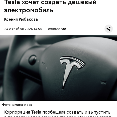
Tesla хочет создать дешевый
электромобиль
Ксения Рыбакова
24 октября 2024 14:53
Технологии
Отмечается, что самый дешевый электрокар Tesla в
США стоит 42 490 долларов, что эквивалентно
примерно четырем миллионам рублей. Стоимость
моделей 2024 года начинается с 63 тысяч долларов
— шесть миллионов рублей. При этом цена не
АВТОМОБИЛИ
ПРОИЗВОДСТВО
TESLA
включает в себя государственные субсидии,
передает
Engadget
.
Фото: Shutterstock
Корпорация Tesla пообещала создать и выпустить