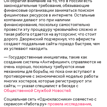
Он обратил внимание на то, что в России есть
законодательные требования, обязывающие
финансовые организации заниматься поиском
фишинговых ресурсов в интернете. Остальные
компании делают это при наличии
финансирования, поскольку самостоятельно
провести эту процедуру чрезвычайно сложно и
такая работа отдается на аутсорсинг, что стоит
дорого. Дворянский подчеркнул, что аферисты
создают поддельные сайты гораздо быстрее, чем
их успевают находить.
Согласно статистике, каждые 45 секунд в мире
совершается самоубийство. И мужская смертность
— Государственные инициативы, такие как
от суицида в среднем вдвое превышает женскую.
создание системы «Антифишинг», справляются не
Как распознать склонных к самоубийству
людей и
очень хорошо, поскольку требуются иные
помочь им, «ВМ» узнала у специалистов.
механизмы для борьбы, но пока они вступают в
противоречие с экономической моделью работы
многих хостеров, которые регистрируют эти
сайты, — указал специалист в беседе с
Общественной Службой Новостей
.
Социальная сеть «Одноклассники» совместно с
сервисом «Работа.ру»
провела исследование
,