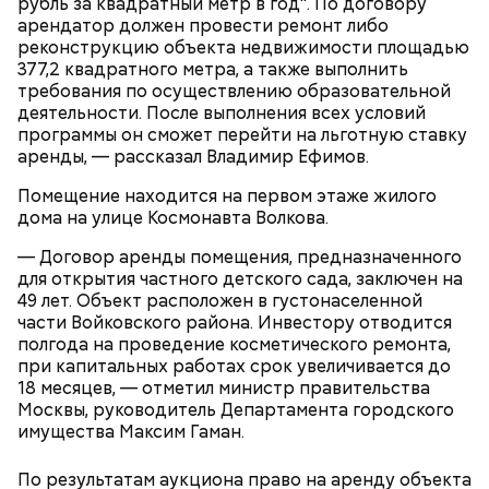
рубль за квадратный метр в год". По договору
впервые увидел Маргариту с букетом мимоз в
арендатор должен провести ремонт либо
руках. Именно здесь в доме № 10, где было
реконструкцию объекта недвижимости площадью
московское отделение газеты «Накануне», работал
377,2 квадратного метра, а также выполнить
Михаил Булгаков. Кстати, этот дом упоминается в
требования по осуществлению образовательной
сборнике писателя «Дьяволиада» и очерке «Сорок
деятельности. После выполнения всех условий
сороков».
программы он сможет перейти на льготную ставку
Современный парк делится на четыре части:
аренды, — рассказал Владимир Ефимов.
Партер, «Музеон», Нескучный сад и Воробьевы
горы. В Партере часто проводят фестивали или
Помещение находится на первом этаже жилого
концерты, отмечают День города, День Победы, а
дома на улице Космонавта Волкова.
зимой заливают каток.
— Договор аренды помещения, предназначенного
для открытия частного детского сада, заключен на
49 лет. Объект расположен в густонаселенной
части Войковского района. Инвестору отводится
Где проходит
полгода на проведение косметического ремонта,
при капитальных работах срок увеличивается до
18 месяцев, — отметил министр правительства
Москвы, руководитель Департамента городского
имущества Максим Гаман.
Большой Гнездниковский переулок
Парк Горького заслуженно называют главным
парком страны, ведь это одно из самых любимых
«Кинематографическая лужа»:
Метароман не для всех: чем
По результатам аукциона право на аренду объекта
мест москвичей. Огромный комплекс занимает
булгаковед — о новой