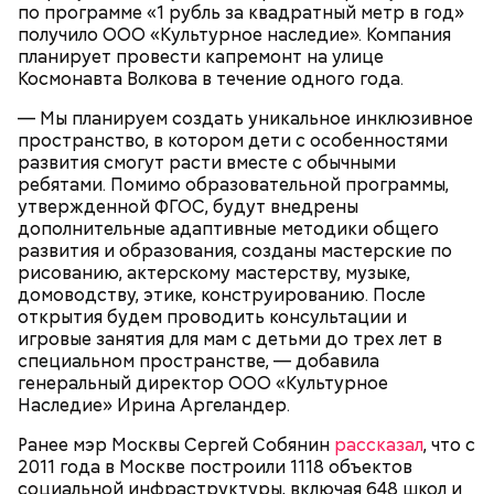
удивит новая экранизация
по программе «1 рубль за квадратный метр в год»
экранизации «Мастера и
более 219 гектаров. По нему приятно совершить
«Мастера и Маргариты»
получило ООО «Культурное наследие». Компания
Маргариты»
неспешную прогулку в окружении цветущих клумб
планирует провести капремонт на улице
или провести время более активно. Например,
Космонавта Волкова в течение одного года.
покататься на велосипедах или самокатах по
набережной Москвы-реки.
— Мы планируем создать уникальное инклюзивное
пространство, в котором дети с особенностями
развития смогут расти вместе с обычными
ребятами. Помимо образовательной программы,
утвержденной ФГОС, будут внедрены
дополнительные адаптивные методики общего
развития и образования, созданы мастерские по
рисованию, актерскому мастерству, музыке,
Фото: Shutterstock
домоводству, этике, конструированию. После
открытия будем проводить консультации и
Небольшой деревянный дом построили в начале
игровые занятия для мам с детьми до трех лет в
XIX века, предположительно, в 1830 годах. В здании
специальном пространстве, — добавила
— Маршрут затрагивает востребованные улицы
есть полуподвальный этаж, который обустроен
генеральный директор ООО «Культурное
Парк Горького
районов. Таким образом, жители разных районов
под жилое помещение.
Наследие» Ирина Аргеландер.
смогут как отдыхать, так и ездить по делам по
Топ-10 милых зверят, которые
Более 40 тысяч пассажиров
Ранее мэр Москвы Сергей Собянин
рассказал
, что с
реализованным велополосам и велодорожкам.
появились на свет в Московском
теплоходов принял Северный
2011 года в Москве построили 1118 объектов
зоопарке
речной вокзал в июне
социальной инфраструктуры, включая 648 школ и