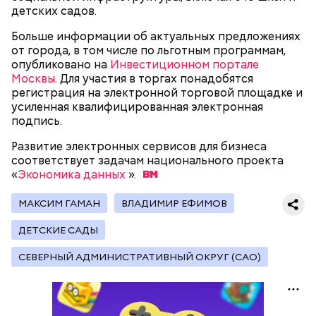
детских садов.
Больше информации об актуальных предложениях
от города, в том числе по льготным программам,
опубликовано на
Инвестиционном портале
Москвы
. Для участия в торгах понадобятся
регистрация на электронной торговой площадке и
Существуют несколько версий, какой именно дом
усиленная квалифицированная электронная
стал прототипом жилища Мастера. Но согласно
подпись.
самой популярной — это подвал дома № 9, что в
Развитие электронных сервисов для бизнеса
Мансуровском переулке. Здесь жили друзья
соответствует задачам национального проекта
Булгакова — братья Топлениновы. Писатель часто
Символом Московского зоопарка является дикий
«
Экономика данных
».
приходил к ним в гости и работал над «Мастером и
кот — манул Тимофей. С ним можно даже немного
В настоящее время велоинфраструктура «Зеленого
Маргаритой».
поиграть, конечно же, за защитным стеклом.
кольца» реализована в пяти округах города,
МАКСИМ ГАМАН
ВЛАДИМИР ЕФИМОВ
Однако оно не мешает котику весело резвиться с
подчеркнули в ЦОДД:
гостями зоопарка.
ДЕТСКИЕ САДЫ
СЕВЕРНЫЙ АДМИНИСТРАТИВНЫЙ ОКРУГ (САО)