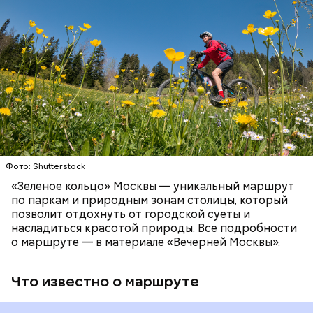
Сейчас на Патриарших прудах стоит знак с
зоопарков Ярославля, Ростова-на-Дону,
веломаршрут «Зеленое кольцо» соединит зеленые
изображением силуэтов Воланда, Коровьева и
Новосибирска и Красноярска.
зоны, метро, МЦД и МЦК по всей Москве.
Бегемота, который предостерегает от разговоров
Протяженность такого маршрута составит 120
с незнакомцами.
километров:
СПОРТ
ОТДЫХ
ВЕЛОСИПЕДЫ
САМОКАТЫ
МОСКВА
Фото: Shutterstock
Патриаршие пруды
«Зеленое кольцо» Москвы — уникальный маршрут
по паркам и природным зонам столицы, который
позволит отдохнуть от городской суеты и
насладиться красотой природы. Все подробности
Московский зоопарк
о маршруте — в материале «Вечерней Москвы».
Что известно о маршруте