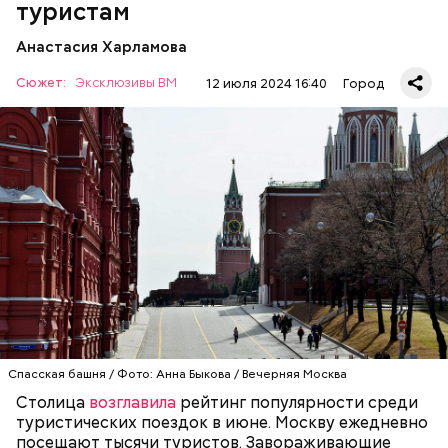
туристам
Анастасия Харламова
Сюжет:
Эксклюзивы ВМ
12 июля 2024 16:40
Город
Красная площадь считается главной
достопримечательностью столицы. Все туристы в
первую очередь стремятся именно сюда, чтобы
увидеть Московский Кремль, Собор Василия
Блаженного и Мавзолей. Красная площадь — это
ОТДЫХ
МОСКВА
ТУРИЗМ
символ не только столицы, но и России. С ней
связана огромная часть истории нашей страны. В
1990 году комплекс Московского Кремля и Красной
площади были включены в состав списка
Всемирного культурного наследия ЮНЕСКО.
Спасская башня / Фото: Анна Быкова / Вечерняя Москва
Столица
возглавила
рейтинг популярности среди
туристических поездок в июне. Москву ежедневно
посещают тысячи туристов. Завораживающие