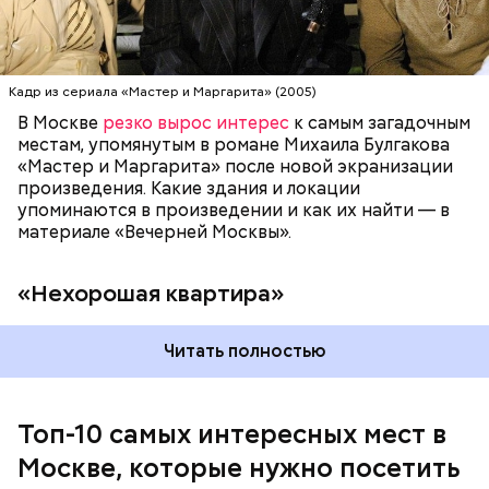
усыпальница всем известного вождя советского
доме», потому что в доме постоянно происходили
народа Владимира Ильича Ленина. Он находится в
перебои с электричеством, протекал потолок, за
самом центре Красной площади. Более того,
стенкой ругались соседи. Именно поэтому она
мавзолей Ленина является одним из важных
стала прототипом «нехорошей квартиры», где жил
объектов, охраняемых ЮНЕСКО.
Кадр из сериала «Мастер и Маргарита» (2005)
Воланд со своей свитой, где прошел бал Сатаны.
В Москве
резко вырос интерес
к самым загадочным
местам, упомянутым в романе Михаила Булгакова
«Мастер и Маргарита» после новой экранизации
произведения. Какие здания и локации
упоминаются в произведении и как их найти — в
материале «Вечерней Москвы».
«Нехорошая квартира»
Читать полностью
Мавзолей
Топ-10 самых интересных мест в
Москве, которые нужно посетить