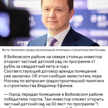
Кемеровский лесопарк;
Парк Кузьминки;
Парк 850-летия Москвы;
Братеевскую пойму;
Борисовские пруды;
Царицыно;
Битцевский лес;
Теплый Стан;
Исследователи считают, что в Большом
Парк победы;
Гнездниковском переулке Михаил Булгаков
Долину реки Сетунь;
впервые увидел Елену Шиловскую. Она была его
Фото: Комплекс градостроительной политики и строительства Москвы
Парк Фили;
третьей женой и хранительницей литературного
Парк Покровское-Стрешнево;
наследия писателя. Они познакомились в доме №
В Войковском районе на севере столицы инвестор
Историческая часть парка — Нескучный сад —
Тимирязевский парк.
10, когда были в гостях у общих друзей. Они сразу
откроет частный детский сад по программе «1
является памятником садово-паркового искусства.
влюбились друг в друга, несмотря на то, что оба на
рубль за квадратный метр в год».
Здесь можно погулять в тени многовековых
тот момент состояли в браке.
Соответствующий договор аренды помещения
деревьев, покормить уток в пруду или провести
уже заключен. Об этом сообщил заместитель мэра
романтическое свидание.
Москвы по вопросам градостроительной политики
Маршрут зеленого кольца проходит через:
и строительства Владимир Ефимов.
— Город передал помещение в Войковском районе
победителю торгов. Там инвестор сможет открыть
частный детский сад на 30 мест по программе "1
В Большом Гнездниковском переулке Мастер