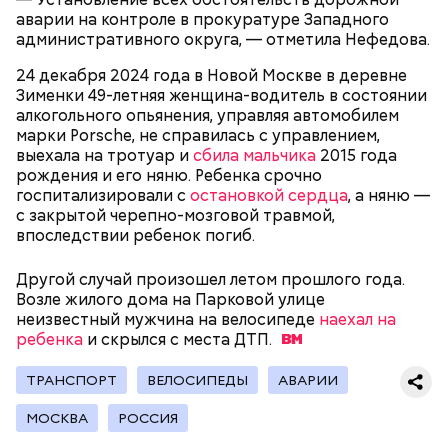
аварии на контроле в прокуратуре Западного
административного округа, — отметила Нефедова.
Как идет расследование
Кто еще был жертвой Миссюры
24 декабря 2024 года в Новой Москве в деревне
Зименки 49-летняя женщина-водитель в состоянии
алкогольного опьянения, управляя автомобилем
марки Porsche, не справилась с управлением,
выехала на тротуар и
сбила мальчика
2015 года
рождения и его няню. Ребенка срочно
госпитализировали с
остановкой сердца
, а няню —
с закрытой черепно-мозговой травмой,
впоследствии ребенок погиб.
Другой случай произошел летом прошлого года.
Возле жилого дома на Парковой улице
неизвестный мужчина на велосипеде
наехал на
ребенка
и скрылся с места
ДТП.
Молодого человека задержали. На первом же
допросе он признался, что планировал отравить
Примечательно, что летом 2023 года на Мутаева
ТРАНСПОРТ
ВЕЛОСИПЕДЫ
АВАРИИ
только отчима. Тогда следователи посчитали, что
уже нападали возле Школы единоборств. Тогда
мотивом преступления была квартира родителей,
неизвестный несколько раз выстрелил в
МОСКВА
РОССИЯ
которая в случае их смерти перешла бы сыну. Но
спортсмена из травматического пистолета, а боец