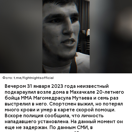
России Александр Бастрыкин.
Вечером 31 января Мутаев возвращался домой с
тренировки. Во дворе жилого дома на улице
Гапцахской в Махачкале на бойца напал
неизвестный. Он выскочил из подъезда, выстрелил
Фото: t.me/fightnightsofficial
в спортсмена не менее семи раз и скрылся.
СПОРТ
СЛЕДСТВЕННЫЙ КОМИТЕТ
ММА
Вечером 31 января 2023 года неизвестный
Очевидцы трагедии вызвали полицию и скорую
РЕСПУБЛИКА ДАГЕСТАН
СМЕРТЬ
подкараулил возле дома в Махачкале 20-летнего
помощь, однако врачи оказались бессильны —
бойца ММА Магомедрасула Мутаева и семь раз
пострадавший умер по пути в больницу.
выстрелил в него. Спортсмен выжил, но потерял
много крови и умер в карете скорой помощи.
Вскоре полиция сообщила, что личность
нападавшего установлена. На данный момент он
еще не задержан. По данным СМИ, в