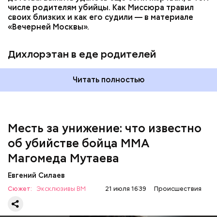
числе родителям убийцы. Как Миссюра травил
своих близких и как его судили — в материале
— Личность подозреваемого установлена,
«Вечерней Москвы».
полицией принимаются меры к задержанию, —
сообщили в пресс-службе
ГУ МВД России
по
Республике Дагестан.
Дихлорэтан в еде родителей
Читать полностью
Месть за унижение: что известно
об убийстве бойца ММА
Магомеда Мутаева
Евгений Силаев
По данному факту СК возбудил
уголовное дело
по
Сюжет:
Эксклюзивы ВМ
21 июля 16:39
Происшествия
двум статьям: «Убийство» и «Незаконный оборот
оружия». Расследование уголовного дела
взял на
контроль
председатель Следственного комитета