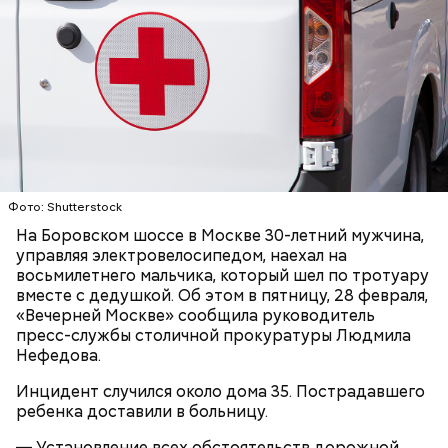
Вскоре в качестве главного подозреваемого в
Первой жертвой Миссюры была его девушка.
убийстве спортсмена арестовали его 18-летнего
Именно на ней молодой человек впервые испытал
знакомого Надырхана Кадирханова. На допросе он
химикаты, купленные в интернет-магазине. 13
признал вину и показал следователям, как именно
января 2024 года он подсыпал дихлорэтан в
совершил преступление и где спрятал оружие, из
коктейль возлюбленной, отчего у нее случился
которого застрелил Мутаева.
инсульт. Девушка неделю
провела в коме
, а после
Фото: Shutterstock
выписки из больницы узнала, что Миссюра
На Боровском шоссе в Москве 30-летний мужчина,
оформил на нее несколько кредитов.
управляя электровелосипедом, наехал на
восьмилетнего мальчика, который шел по тротуару
вместе с дедушкой. Об этом в пятницу, 28 февраля,
«Вечерней Москве» сообщила руководитель
пресс-службы столичной прокуратуры Людмила
Нефедова.
Инцидент случился около дома 35. Пострадавшего
ребенка доставили в больницу.
— Установление всех обстоятельств дорожной