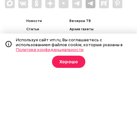
Новости
Вечерка ТВ
Статьи
Архив газеты
Мнения
Спецпроекты
Используя сайт vm.ru, Вы соглашаетесь с
использованием файлов cookie, которые указаны в
Фотогалереи
Пресса в образовании
Политике конфиденциальности
Хорошо
Подписка на печатные
издания
Оформить
О газете
Реклама
Подписка на бумажные издания
Архив газеты
Вакансии
Команда
Контакты