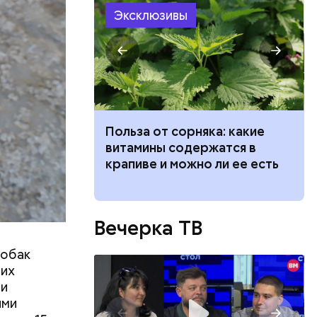
Эксклюзивы
ть
ь и
 людям:
ецептом
ведет к
Польза от сорняка: какие
пасно
витамины содержатся в
рвов глаз
крапиве и можно ли ее есть
Вечерка ТВ
собак
 их
ли
ими