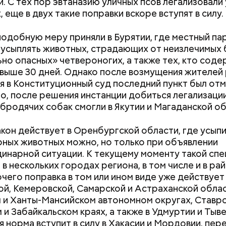
. С тех пор эвтаназию уличных псов легализовали 
 еще в двух такие поправки вскоре вступят в силу.
одобную меру приняли в Бурятии, где местный па
усыплять животных, страдающих от неизлечимых 
ьно опасных» четвероногих, а также тех, кто соде
выше 30 дней. Однако после возмущения жителей 
;
 в Конституционный суд последний пункт был отм
а;
о, после решения инстанции добиться легализаци
 бродячих собак смогли в Якутии и Магаданской об
ое масло;
erstock
кон действует в Оренбургской области, где усып
ных животных можно, но только при объявлении
инарной ситуации. К текущему моменту такой сп
 в нескольких городах региона, в том числе и в ра
чего поправка в том или ином виде уже действует
й, Кемеровской, Самарской и Астраханской облас
Как поменять батареи дома и
Как получить до
 и Ханты-Мансийском автономном округах, Ставр
не получить штраф
рублей от госу
 и Забайкальском краях, а также в Удмуртии и Тыв
трудной ситуац
ая норма вступит в силу в Хакасии и Мордовии, пе
претендовать и