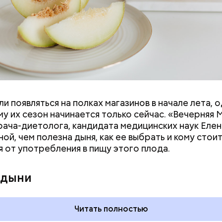
и появляться на полках магазинов в начале лета, о
у их сезон начинается только сейчас. «Вечерняя 
врача-диетолога, кандидата медицинских наук Еле
ой, чем полезна дыня, как ее выбрать и кому стои
я от употребления в пищу этого плода.
дывания
День качания на качелях и
День пьяного
День шампанского: какие
 дыни
кие праздники
праздники отмечают в Росси
оссии и мире 5
и мире 4 августа
Читать полностью