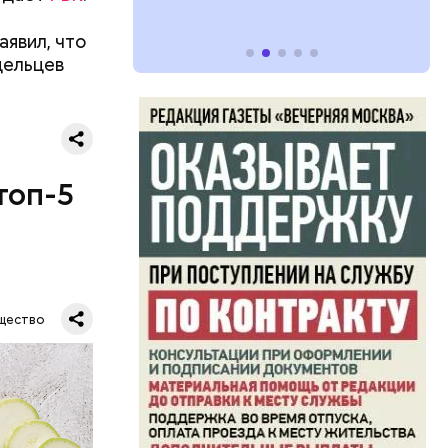
аявил, что
дельцев
топ-5
щество