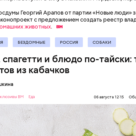
ыни
документы
осдумы Георгий Арапов от партии «Новые люди» з
аконопроект с предложением создать реестр вла
домашних животных
.
ИЯ
БЕЗДОМНЫЕ
РОССИЯ
СОБАКИ
, спагетти и блюдо по-тайски: 
тов из кабачков
шкина
нты:
клюзивы ВМ
Еда
06 августа 12:15
Об
ОВОЩИ
РЕЦЕПТЫ