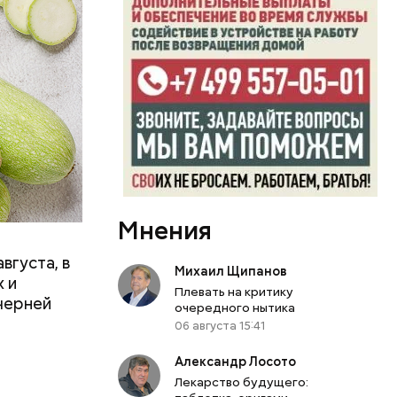
вает
р,
ргор
Мнения
вгуста, в
Михаил Щипанов
дима
 и
Плевать на критику
убка у
черней
очередного нытика
овня
06 августа 15:41
 в
развитие
Александр Лосото
Лекарство будущего: