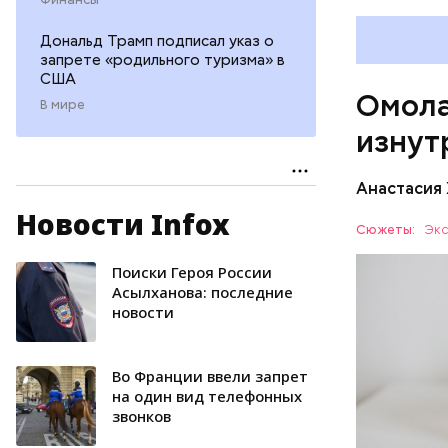
бета-ка
иммунит
Дональд Трамп подписал указ о
«делает
запрете «родильного туризма» в
А еще и
США
Омола
лютеин 
В мире
наше зр
изнут
калий —
сердечн
Анастасия
давлени
магний 
Новости Infox
Дыня соде
Сюжеты:
Экс
организму
рассказал
Поиски Героя России
ЗДОРОВЬ
минералам
Асылханова: последние
новости
ФРУКТЫ
Во Франции ввели запрет
на один вид телефонных
звонков