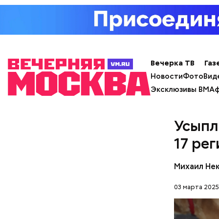
лишним 
Спагет
Вечерка ТВ
Газ
Новости
Фото
Вид
Эксклюзивы ВМ
Аф
Усыпл
17 ре
Михаил Не
03 марта 2025