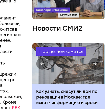
уже в 15
рламент
болезней,
Новости СМИ2
ржится в
региона и
енен.
и
ласти.
Проще, чем кажется
ить
ецрежим
йцентре.
 в
тях,
 100 тысяч
Как узнать, снесут ли дом по
опольском,
дарства при
реновации в Москве: где
е. Кроме
ии: кто может
искать информацию и сроки
редает
РБК
.
 какие нужны