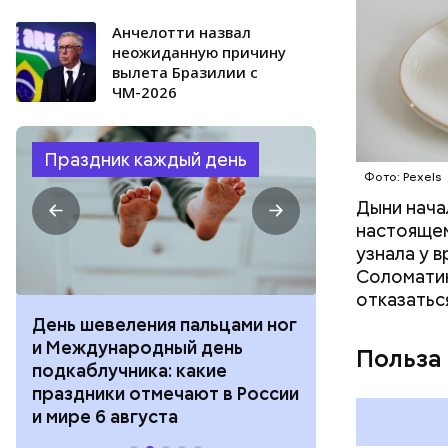
Анчелотти назвал
неожиданную причину
вылета Бразилии с
ЧМ-2026
Праздник каждый день
Фото: Pexels
Дыни начал
настоящем
узнала у 
Соломатин
отказатьс
День шевеления пальцами ног
День разгля
и Международный день
горизонта и 
Польза
подкаблучника: какие
курсанта: ка
праздники отмечают в России
отмечают в Р
и мире 6 августа
августа