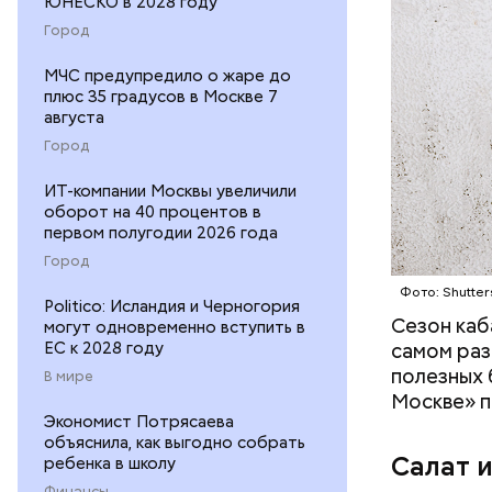
ЮНЕСКО в 2028 году
Город
МЧС предупредило о жаре до
— В момен
плюс 35 градусов в Москве 7
контролир
августа
положител
Город
предотвра
кремний
ИТ-компании Москвы увеличили
омолаж
оборот на 40 процентов в
витамин
первом полугодии 2026 года
помогае
Город
кожи;
Фото: Shutter
клетчат
Politico: Исландия и Черногория
холесте
Сезон каб
могут одновременно вступить в
фолиева
ЕС к 2028 году
самом раз
беремен
полезных 
В мире
плода. 
Москве» п
гомоцис
Экономист Потрясаева
объяснила, как выгодно собрать
организ
Салат 
ребенка в школу
ряда оп
Финансы