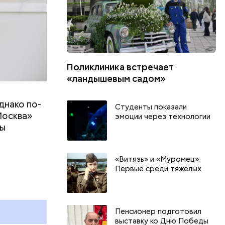
Поликлиника встречает
«ландышевым садом»
днако по-
Студенты показали
Москва»
эмоции через технологии
ны
т
«Витязь» и «Муромец».
День арбуза и День поцелуев
День собира
Первые среди тяжелых
с зеркалом: какие праздники
Международ
и
отмечают в России и мире 3
холостяка: 
августа
отмечают в 
августа
Пенсионер подготовил
выставку ко Дню Победы