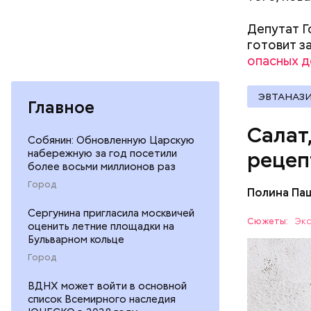
Вред д
Депутат Г
готовит з
опасных 
ЭВТАНАЗ
Главное
Салат
Собянин: Обновленную Царскую
набережную за год посетили
рецеп
более восьми миллионов раз
Город
Полина Па
Ингредие
Сергунина пригласила москвичей
Сюжеты:
Экс
оценить летние площадки на
Бульварном кольце
ЕДА
Город
ВДНХ может войти в основной
список Всемирного наследия