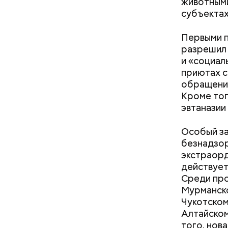
животными
субъектах,
Первыми п
разрешил 
и «социал
приютах с
кабачок
обращения
петрушк
Кроме тог
чеснок;
эвтаназии
оливков
соль.
Фото: Shutt
Особый за
безнадзор
экстраорд
действует
Среди про
Мурманско
Чукотском
Алтайском
того, нов