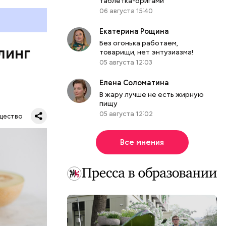
таблетка-оригами
е
06 августа 15:40
ня
органов.
Екатерина Рощина
ет;
Без огонька работаем,
линг
рживают
товарищи, нет энтузиазма!
05 августа 12:03
Елена Соломатина
В жару лучше не есть жирную
пищу
ся.
му
05 августа 12:02
щество
ь,
и и
Все мнения