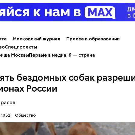
весом.
ти из кабачков
ета
Московский журнал
Пресса в образовании
ео
Спецпроекты
иша Москвы
Первые в медиа. Я — страна
ять бездомных собак разреши
гионах России
красов
 18:52
Общество