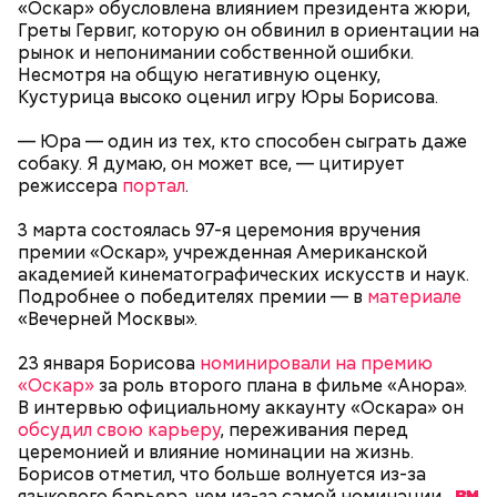
«Оскар» обусловлена влиянием президента жюри,
Спагетти из кабачков
Греты Гервиг, которую он обвинил в ориентации на
рынок и непонимании собственной ошибки.
Несмотря на общую негативную оценку,
Кустурица высоко оценил игру Юры Борисова.
— В дыне содержится много сахара, который
— Юра — один из тех, кто способен сыграть даже
представлен фруктозой. С одной стороны — это
собаку. Я думаю, он может все, — цитирует
хорошо, потому что дает энергию. Но важно
режиссера
портал
.
помнить, что сладкими дынями не нужно сильно
увлекаться, так же как и арбузами, людям с
3 марта состоялась 97-я церемония вручения
сахарным диабетом и лишним весом, —
премии «Оскар», учрежденная Американской
подчеркнула доктор.
академией кинематографических искусств и наук.
Подробнее о победителях премии — в
материале
«Вечерней Москвы».
23 января Борисова
номинировали на премию
«Оскар»
за роль второго плана в фильме «Анора».
— Кабачки, порезанные кубиками, нужно легко
В интервью официальному аккаунту «Оскара» он
обжарить на сковороде. К ним добавляются зелень
обсудил свою карьеру
, переживания перед
петрушки, чеснок, соль и оливковое масло.
церемонией и влияние номинации на жизнь.
Получается очень вкусно, — поделился рецептом
Борисов отметил, что больше волнуется из-за
Копылов.
языкового барьера, чем из-за самой
номинации.