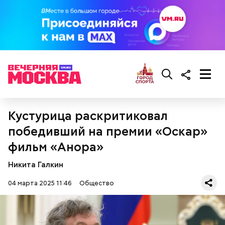
гипоксию и ухудшение физического состояния, —
предостерегла Соломатина.
кабачок;
брынза;
растительное масло;
помидоры черри либо грунтовые.
Кустурица раскритиковал
победивший на премии «Оскар»
фильм «Анора»
беременным, кормящим женщинам;
Никита Галкин
людям с ослабленной иммунной системой;
пожилым;
04 марта 2025 11:46
Общество
детям.