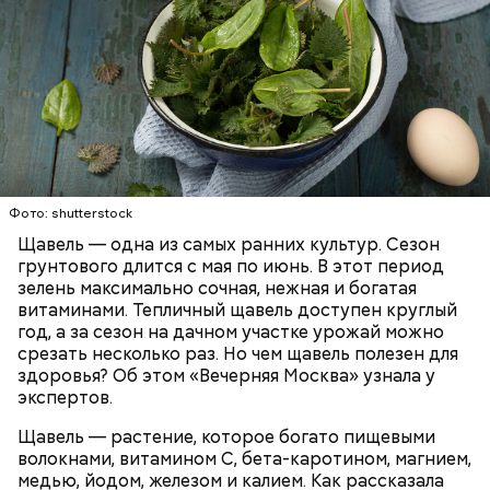
Опасность же щавеля состоит в том, что он
содержит большое количество щавелевой кислоты,
которая может способствовать образованию
Фото: shutterstock
камней в почках, объяснила диетолог.
Щавель — одна из самых ранних культур. Сезон
ЗДОРОВЬЕ
ВРАЧИ
РАСТЕНИЯ
грунтового длится с мая по июнь. В этот период
ПРОДУКТЫ
зелень максимально сочная, нежная и богатая
витаминами. Тепличный щавель доступен круглый
год, а за сезон на дачном участке урожай можно
срезать несколько раз. Но чем щавель полезен для
здоровья? Об этом «Вечерняя Москва» узнала у
экспертов.
Щавель — растение, которое богато пищевыми
волокнами, витамином С, бета-каротином, магнием,
медью, йодом, железом и калием. Как рассказала