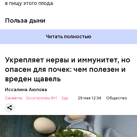
в пищу этого плода.
раз в месяц. В небольших количествах в свежем
виде или припущенном на сковороде.
Польза дыни
Читать полностью
Укрепляет нервы и иммунитет, но
опасен для почек: чем полезен и
— Если человек уже болеет мочекаменной
вреден щавель
болезнью, щавель ему не рекомендуется. При
артрите, гастрите, холецистите, синдроме
Иссалина Аюпова
раздраженного кишечника, язвах и панкреатите
Сюжеты:
Эксклюзивы ВМ
Еда
29 мая 12:34
Общество
продукт тоже лучше исключить из рациона, —
предупредила врач. — Он может привести к
повышению кислотности желудка и раздражать
слизистые оболочки.