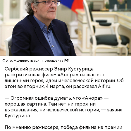
Ингредиенты:
Фото: Администрация президента РФ
Сербский режиссер Эмир Кустурица
раскритиковал фильм «Анора», назвав его
лишенным героя, идеи и человеческой истории. Об
Ранние плоды, по словам врача, лучше не есть:
этом во вторник, 4 марта, он рассказал Aif.ru.
Терапевт Кондрахин назвал
Чистит сосуды и защищает от
продукты и напитки, которые
— Огромная ошибка думать, что «Анора» —
рака: чем полезен кресс-салат
выводят токсины из организма
хорошая картина. Там нет ни героя, ни
высказывания, ни человеческой истории, — заявил
Кустурица.
По мнению режиссера, победа фильма на премии