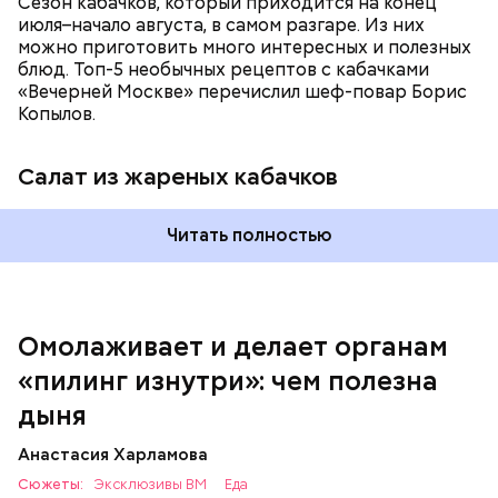
Сезон кабачков, который приходится на конец
июля–начало августа, в самом разгаре. Из них
можно приготовить много интересных и полезных
блюд. Топ-5 необычных рецептов с кабачками
«Вечерней Москве» перечислил шеф-повар Борис
Вред дыни
Копылов.
Салат из жареных кабачков
А врач-эндокринолог Алексей Калинчев рассказал,
что существует множество блюд, где используют
растение.
Читать полностью
кремний — укрепляет кости, зубы, волосы и
ногти и оказывает омолаживающее действие;
витамин С — работает как антиоксидант,
иммуномодулятор, помогает выработке
соединительной ткани, улучшает тургор кожи;
Омолаживает и делает органам
клетчатка — достаточно нежная и забирает
«пилинг изнутри»: чем полезна
излишки холестерина, сахара и соли тяжелых
металлов;
дыня
фолиевая кислота (в большом количестве) —
она необходима беременным женщинам,
Анастасия Харламова
— В момент стресса он держит сосуды под
чтобы формировалась нервная трубка у
Сюжеты:
контролем и контролирует более 300 реакций
Эксклюзивы ВМ
Еда
плода. Также ее рекомендуют принимать для