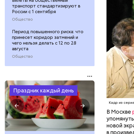
Билеты на общественный
комнате в
транспорт стандартизируют в
1921-го по
России с 1 сентября
потому чт
Общество
электриче
Именно по
Период повышенного риска: что
жил Волан
принесет коридор затмений и
чего нельзя делать с 12 по 28
августа
Общество
Праздник каждый день
Кадр из сери
В Москве
упомянуты
новой экр
в произве