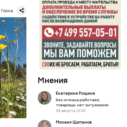
«Зеленое
 Москве.
Город
КВА
Мнения
Екатерина Рощина
Без огонька работаем,
товарищи, нет энтузиазма!
05 августа 12:03
Михаил Щипанов
еем