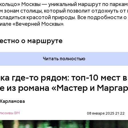
. В ней воссоздана атмосфера жизни и быта начала
кольцо» Москвы — уникальный маршрут по паркам
оличеством вещей, которые имеют отношение к р
 зонам столицы, который позволит отдохнуть от
асладиться красотой природы. Все подробности 
иале «Вечерней Москвы».
вестно о маршруте
Читать полностью
ка где-то рядом: топ-10 мест в
е из романа «Мастер и Марга
 Харламова
ультовых мест романа Булгакова «Мастер и Марга
рошая квартира» в доме № 50 302-Бис. Именно в н
люзивы ВМ
08 января 2025 21:22
повелитель сил тьмы Воланд. Настоящая «нехоро
ПИСАТЕЛИ
МИХАИЛ БУЛГАКОВ
 находится на улице Большой Садовой, дом 10. В 