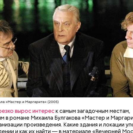
 коммуналке жил и работал Михаил Булгаков три го
 1924-й. Он называл ее «гнусной комнатой в гнусно
о в доме постоянно происходили перебои с
ством, протекал потолок, за стенкой ругались сос
этому она стала прототипом «нехорошей квартир
д со своей свитой, где прошел бал Сатаны.
ала «Мастер и Маргарита» (2005)
резко вырос интерес
к самым загадочным местам,
м в романе Михаила Булгакова «Мастер и Маргар
анизации произведения. Какие здания и локации у
дении и как их найти — в материале «Вечерней Мос