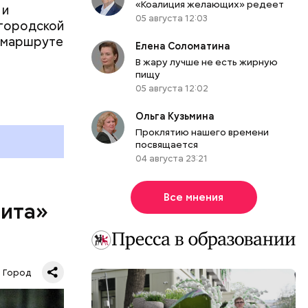
«Коалиция желающих» редеет
 ХХ века с
 и
05 августа 12:03
оману.
 городской
о маршруте
Елена Соломатина
В жару лучше не есть жирную
пищу
05 августа 12:02
Ольга Кузьмина
Проклятию нашего времени
посвящается
04 августа 23:21
Все мнения
рита»
рита» —
ей
Город
шая
маленькой