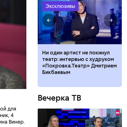
Эксклюзивы
ного риска:
Ни один артист не покинул
оридор
театр: интервью с худруком
 нельзя
«Покровка.Театр» Дмитрием
8 августа
Бикбаевым
Вечерка ТВ
ой для
ик, 4
на Винер.