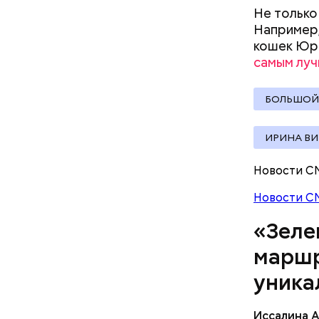
участки о
Не только
претендовать и какие нужны
Например,
документы
кошек Юри
самым луч
БОЛЬШОЙ
ИРИНА В
Новости С
Новости С
«Зеле
Патриа
маршр
уника
Иссалина 