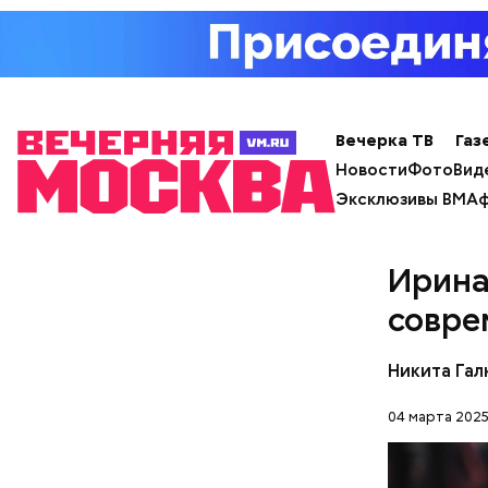
Фото: Shutt
Существую
жилища Ма
Вечерка ТВ
Газ
№ 9, что 
Новости
Фото
Вид
братья То
Эксклюзивы ВМ
Аф
над «Маст
— Маршрут
образом, 
делам по 
Ирина
совре
Никита Гал
04 марта 2025