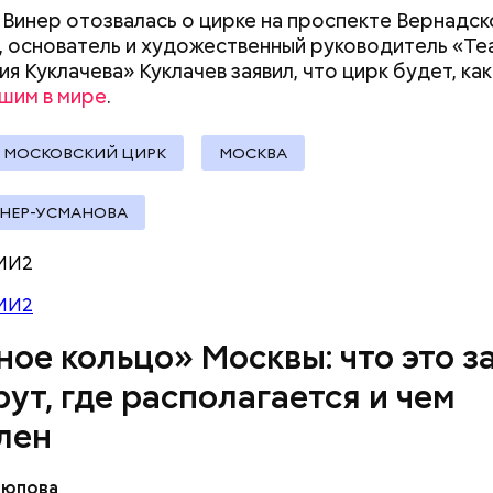
т метро «Профсоюзная» до Лосиного Острова.
 Винер отозвалась о цирке на проспекте Вернадск
 основатель и художественный руководитель «Те
я Куклачева» Куклачев заявил, что цирк будет, как
шим в мире
.
 МОСКОВСКИЙ ЦИРК
МОСКВА
ИНЕР-УСМАНОВА
МИ2
МИ2
ное кольцо» Москвы: что это з
ршие пруды
ут, где располагается и чем
лен
Аюпова