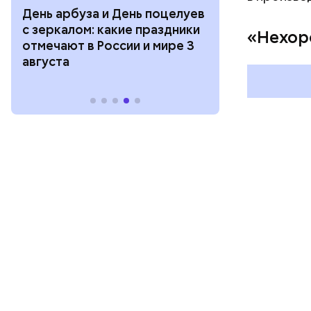
День арбуза и День поцелуев
День тульско
с зеркалом: какие праздники
День сидения
«Нехор
отмечают в России и мире 3
подоконника
августа
праздники о
и мире 2 авг