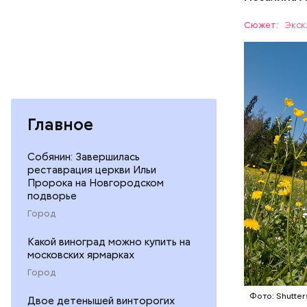
Как расск
кольцо» с
Сюжет:
Экск
Протяженн
СПОРТ
Главное
Собянин: Завершилась
реставрация церкви Ильи
Пророка на Новгородском
подворье
Город
Какой виноград можно купить на
московских ярмарках
Город
Фото: Shutter
На данный
Двое детенышей винторогих