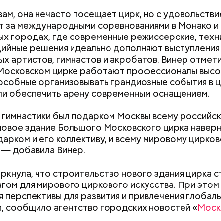
вам, она нечасто посещает цирк, но с удовольств
 за международными соревнованиями в Монако и
х городах, где современные режиссерские, техн
ийные решения идеально дополняют выступления
ых артистов, гимнастов и акробатов. Винер отмети
Московском цирке работают профессионалы высо
пособные организовывать грандиозные события в 
ли обеспечить арену современным оснащением.
о, самым известным местом из романа являются 
гимнастики был подарком Москвы всему российс
менно там начинается действие произведения. Зд
 новое здание Большого Московского цирка навер
омный и литератор Михаил Берлиоз встретились 
дарком и его коллективу, и всему мировому цирко
той. Неподалеку Аннушка разлила подсолнечное ма
, — добавила Винер.
стался без головы. Это произошло на перекрестк
нной и Ермолаевского переулка. Сейчас на Патр
ркнула, что строительство нового здания цирка с
оит знак с изображением силуэтов Воланда, Коров
дняшний день уже готово более 50 процентов
гом для мирового циркового искусства. При этом
 который предостерегает от разговоров с незнак
ута, то есть около 71 километра. В 2023 году ег
 перспективы для развития и привлечения глобал
Как узнать, снесут ли дом по
Как предотврат
рязевского парка до Лосиного Острова за счет 
, сообщило агентство городских новостей «
Моск
реновации в Москве: где
диабета
 на улицах между парками. Таким образом, уже го
искать информацию и сроки