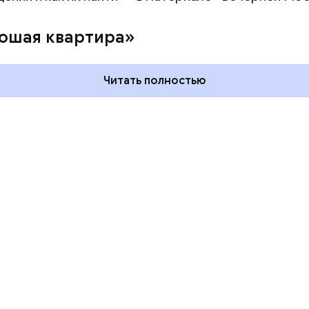
го пряника и
День шевеления пальцами но
 на
и Международный день
ошая квартира»
х: какие
подкаблучника: какие
тмечают в России
праздники отмечают в Росси
уста
и мире 6 августа
Читать полностью