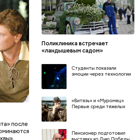
да — с
м доме»,
еди.
ы», где
Поликлиника встречает
«ландышевым садом»
Студенты показали
эмоции через технологии
«Витязь» и «Муромец».
Первые среди тяжелых
ита» после
поминаются
Пенсионер подготовил
квы».
выставку ко Дню Победы