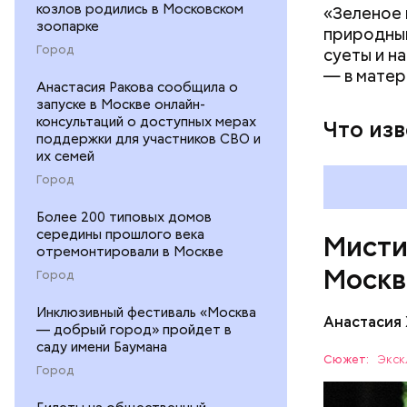
Булгакова
козлов родились в Московском
«Зеленое 
зоопарке
большим к
природным
Город
суеты и н
— в матер
Анастасия Ракова сообщила о
запуске в Москве онлайн-
консультаций о доступных мерах
Что из
поддержки для участников СВО и
их семей
Город
Более 200 типовых домов
середины прошлого века
Мисти
отремонтировали в Москве
Москв
Город
Инклюзивный фестиваль «Москва
Анастасия
— добрый город» пройдет в
Одно из к
саду имени Баумана
это «нехо
Сюжет:
Экск
Город
проживал 
МОСКВА
квартира»