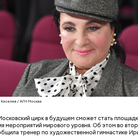
«Волшебный напиток» из
Период повышен
Японии: может ли вода с
что принесет к
рисовыми отрубями помочь
затмений и чего
 Мастера
похудеть
делать с 12 по 2
ее время велоинфраструктура «Зеленого кольца»
 Киселев / АГН Москва
на в пяти округах города, подчеркнули в ЦОДД:
осковский цирк в будущем сможет стать площадк
я мероприятий мирового уровня. Об этом во вторн
общила тренер по художественной гимнастике Ири