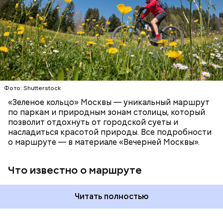
с незнакомцами.
километров:
СПОРТ
ОТДЫХ
ВЕЛОСИПЕДЫ
САМОКАТЫ
МОСКВА
Фото: Shutterstock
Патриаршие пруды
«Зеленое кольцо» Москвы — уникальный маршрут
по паркам и природным зонам столицы, который
позволит отдохнуть от городской суеты и
насладиться красотой природы. Все подробности
о маршруте — в материале «Вечерней Москвы».
Что известно о маршруте
Читать полностью