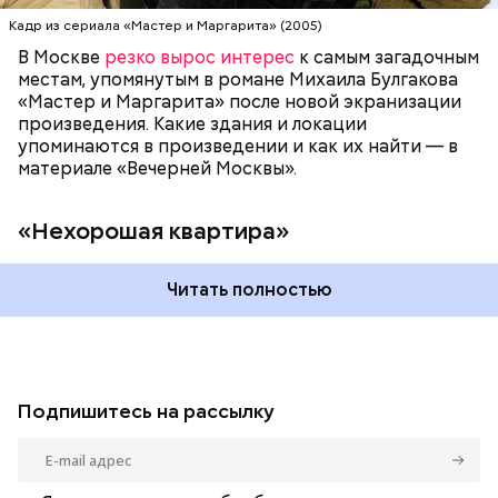
стала прототипом «нехорошей квартиры», где жил
Кадр из сериала «Мастер и Маргарита» (2005)
Воланд со своей свитой, где прошел бал Сатаны.
В Москве
резко вырос интерес
к самым загадочным
местам, упомянутым в романе Михаила Булгакова
«Мастер и Маргарита» после новой экранизации
произведения. Какие здания и локации
упоминаются в произведении и как их найти — в
материале «Вечерней Москвы».
«Нехорошая квартира»
Читать полностью
Подпишитесь на рассылку