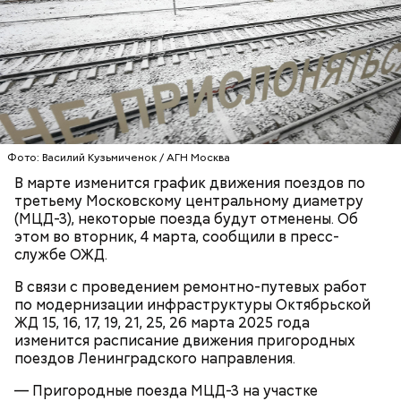
Фото: Василий Кузьмиченок / АГН Москва
Фото: Shutterstock
В марте изменится график движения поездов по
третьему Московскому центральному диаметру
(МЦД-3), некоторые поезда будут отменены. Об
Небольшой деревянный дом построили в начале
этом во вторник, 4 марта, сообщили в пресс-
XIX века, предположительно, в 1830 годах. В здании
службе ОЖД.
— Маршрут затрагивает востребованные улицы
есть полуподвальный этаж, который обустроен
районов. Таким образом, жители разных районов
под жилое помещение.
В связи с проведением ремонтно-путевых работ
смогут как отдыхать, так и ездить по делам по
по модернизации инфраструктуры Октябрьской
реализованным велополосам и велодорожкам.
ЖД 15, 16, 17, 19, 21, 25, 26 марта 2025 года
изменится расписание движения пригородных
поездов Ленинградского направления.
— Пригородные поезда МЦД-3 на участке