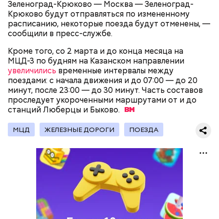
Зеленоград-Крюково — Москва — Зеленоград-
Крюково будут отправляться по измененному
расписанию, некоторые поезда будут отменены, —
сообщили в пресс-службе.
Существуют несколько версий, какой именно дом
Кроме того, со 2 марта и до конца месяца на
стал прототипом жилища Мастера. Но согласно
МЦД-3 по будням на Казанском направлении
самой популярной — это подвал дома № 9, что в
увеличились
временные интервалы между
Мансуровском переулке. Здесь жили друзья
поездами: с начала движения и до 07:00 — до 20
Булгакова — братья Топлениновы. Писатель часто
минут, после 23:00 — до 30 минут. Часть составов
приходил к ним в гости и работал над «Мастером и
проследует укороченными маршрутами от и до
В настоящее время велоинфраструктура «Зеленого
Маргаритой».
станций Люберцы и
кольца» реализована в пяти округах города,
Быково.
подчеркнули в ЦОДД:
МЦД
ЖЕЛЕЗНЫЕ ДОРОГИ
ПОЕЗДА