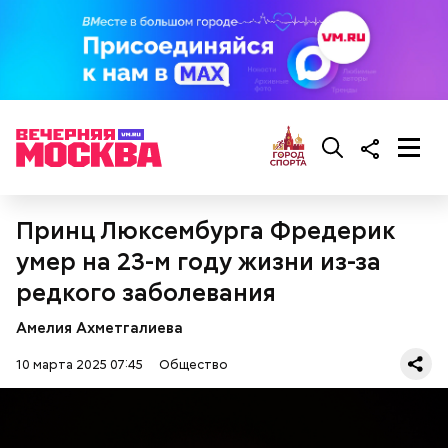
— Там может содержаться огромное количество
нитратов, которое вызовет головокружение,
гипоксию и ухудшение физического состояния, —
предостерегла Соломатина.
кабачок;
брынза;
растительное масло;
Принц Люксембурга Фредерик
помидоры черри либо грунтовые.
умер на 23-м году жизни из-за
редкого заболевания
Амелия Ахметгалиева
10 марта 2025 07:45
Общество
беременным, кормящим женщинам;
людям с ослабленной иммунной системой;
пожилым;