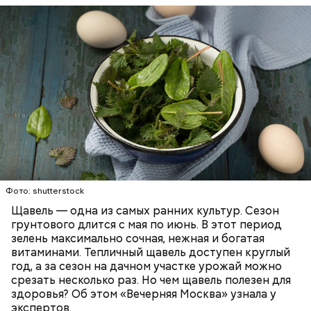
слизистые оболочки.
Опасность же щавеля состоит в том, что он
содержит большое количество щавелевой кислоты,
которая может способствовать образованию
Фото: shutterstock
камней в почках, объяснила диетолог.
Щавель — одна из самых ранних культур. Сезон
ЗДОРОВЬЕ
ВРАЧИ
РАСТЕНИЯ
грунтового длится с мая по июнь. В этот период
ПРОДУКТЫ
зелень максимально сочная, нежная и богатая
витаминами. Тепличный щавель доступен круглый
год, а за сезон на дачном участке урожай можно
срезать несколько раз. Но чем щавель полезен для
здоровья? Об этом «Вечерняя Москва» узнала у
экспертов.