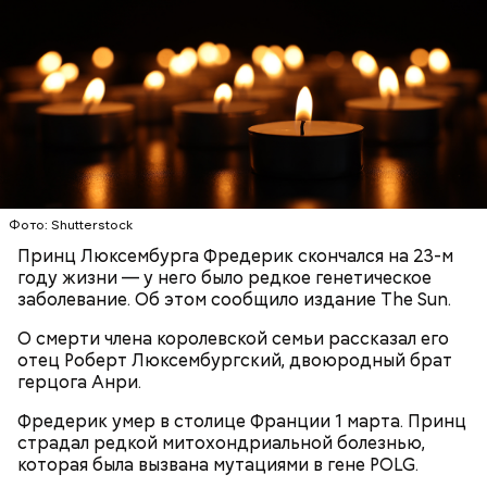
детям.
Ингредиенты:
Фото: Shutterstock
Принц Люксембурга Фредерик скончался на 23-м
году жизни — у него было редкое генетическое
заболевание. Об этом сообщило издание The Sun.
О смерти члена королевской семьи рассказал его
отец Роберт Люксембургский, двоюродный брат
герцога Анри.
Ранние плоды, по словам врача, лучше не есть:
Фредерик умер в столице Франции 1 марта. Принц
Терапевт Кондрахин назвал
Чистит сосуды и защищает от
страдал редкой митохондриальной болезнью,
продукты и напитки, которые
рака: чем полезен кресс-салат
которая была вызвана мутациями в гене POLG.
выводят токсины из организма