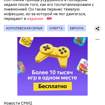
обжарить на сковороде. К ним добавляются зелень
недели после того, как его госпитализировали с
петрушки, чеснок, соль и оливковое масло.
пневмонией. Он также перенес тяжелую
Получается очень вкусно, — поделился рецептом
инфекцию, из-за которой не мог двигаться,
Копылов.
передают в
издании
.
КОРОЛЕВСКАЯ СЕМЬЯ
СМЕРТЬ
ЕВРОПА
с сахарным диабетом;
лишним весом.
кабачок;
петрушка;
чеснок;
оливковое масло;
соль.
Новости СМИ2