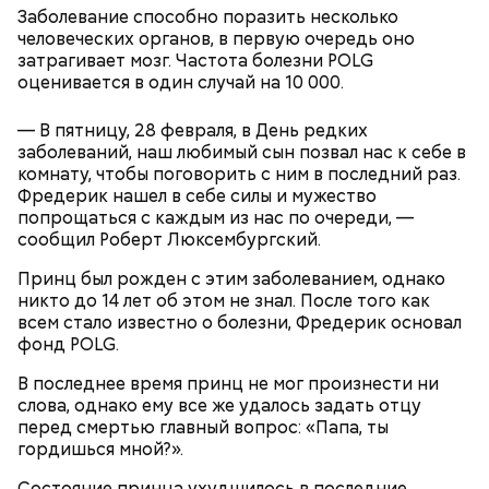
Заболевание способно поразить несколько
человеческих органов, в первую очередь оно
затрагивает мозг. Частота болезни POLG
оценивается в один случай на 10 000.
Спагетти из кабачков
— В пятницу, 28 февраля, в День редких
заболеваний, наш любимый сын позвал нас к себе в
комнату, чтобы поговорить с ним в последний раз.
Фредерик нашел в себе силы и мужество
попрощаться с каждым из нас по очереди, —
— В дыне содержится много сахара, который
сообщил Роберт Люксембургский.
представлен фруктозой. С одной стороны — это
хорошо, потому что дает энергию. Но важно
Принц был рожден с этим заболеванием, однако
помнить, что сладкими дынями не нужно сильно
никто до 14 лет об этом не знал. После того как
увлекаться, так же как и арбузами, людям с
всем стало известно о болезни, Фредерик основал
сахарным диабетом и лишним весом, —
фонд POLG.
подчеркнула доктор.
В последнее время принц не мог произнести ни
слова, однако ему все же удалось задать отцу
перед смертью главный вопрос: «Папа, ты
гордишься мной?».
— Кабачки, порезанные кубиками, нужно легко
Состояние принца ухудшилось в последние