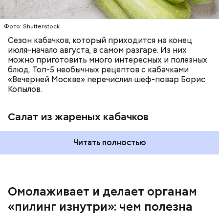
заверил специалист.
Фото: Shutterstock
Фото: Shutterstock
Сезон кабачков, который приходится на конец
июля–начало августа, в самом разгаре. Из них
можно приготовить много интересных и полезных
блюд. Топ-5 необычных рецептов с кабачками
«Вечерней Москве» перечислил шеф-повар Борис
Вред дыни
Копылов.
Салат из жареных кабачков
А врач-эндокринолог Алексей Калинчев рассказал,
что существует множество блюд, где используют
растение.
Читать полностью
кремний — укрепляет кости, зубы, волосы и
ногти и оказывает омолаживающее действие;
витамин С — работает как антиоксидант,
иммуномодулятор, помогает выработке
соединительной ткани, улучшает тургор кожи;
Омолаживает и делает органам
клетчатка — достаточно нежная и забирает
«пилинг изнутри»: чем полезна
излишки холестерина, сахара и соли тяжелых
металлов;