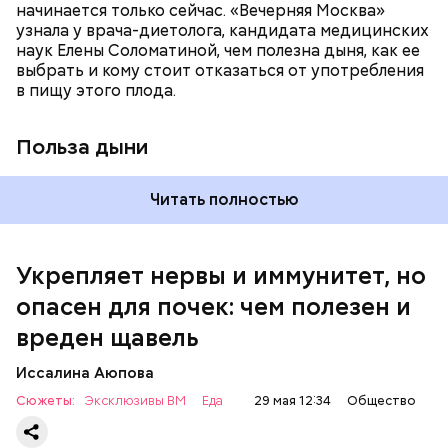
спазмироваться.
начинается только сейчас. «Вечерняя Москва»
узнала у врача-диетолога, кандидата медицинских
наук Елены Соломатиной, чем полезна дыня, как ее
По мнению специалиста, здоровому человеку
выбрать и кому стоит отказаться от употребления
достаточно включать щавель в рацион несколько
в пищу этого плода.
раз в месяц. В небольших количествах в свежем
виде или припущенном на сковороде.
Польза дыни
Читать полностью
Укрепляет нервы и иммунитет, но
опасен для почек: чем полезен и
— Если человек уже болеет мочекаменной
вреден щавель
болезнью, щавель ему не рекомендуется. При
артрите, гастрите, холецистите, синдроме
Иссалина Аюпова
раздраженного кишечника, язвах и панкреатите
Сюжеты:
Эксклюзивы ВМ
Еда
29 мая 12:34
Общество
продукт тоже лучше исключить из рациона, —
предупредила врач. — Он может привести к
повышению кислотности желудка и раздражать