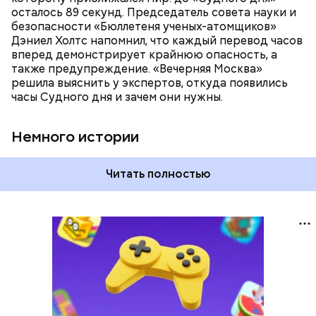
время — без двух минут полночь. Вторая холодная
осталось 89 секунд. Председатель совета науки и
война между США и уже Россией стала обыденным
безопасности «Бюллетеня ученых-атомщиков»
предметом обсуждения для аналитиков со всего
Дэниел Холтс напомнил, что каждый перевод часов
мира. Но, помимо перспективы отправиться в
вперед демонстрирует крайнюю опасность, а
«атомный рай», с 2007 года на стрелку часов
также предупреждение. «Вечерняя Москва»
влияет еще одна глобальная угроза —
решила выяснить у экспертов, откуда появились
климатические изменения.
часы Судного дня и зачем они нужны.
Немного истории
Читать полностью