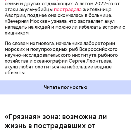
семьи и других отдыхающих. А летом 2022-го от
атаки акулы-убийцы
пострадала
жительница
Австрии, позднее она скончалась в больнице.
«Вечерняя Москва» узнала, что заставляет акул
Собеседник «Вечерней Москвы» отметил, что еще
нападать на людей и можно ли избежать встречи с
несколько лет назад о таких походах даже мечтать
хищником.
не приходилось, но сегодня это вполне
укладывается в рамки официальной экскурсии с
По словам ихтиолога, начальника лаборатории
гидом.
— Ко всем этим рейтингам и часам нужно
морских и полупроходных рыб Всероссийского
относиться скептически, ведь все эти оценки
научно-исследовательского института рыбного
экспертов, заключения, предположения
хозяйства и океанографии Сергея Леонтьева,
ангажированы. Такие заявления кому-то выгодны,
акулы любят охотиться на небольшие водные
— пояснил эксперт.
объекты.
Читать полностью
«Грязная» зона: возможна ли
Так как расстояния большие, экскурсионные
жизнь в пострадавших от
группы преодолевают первые 15 километров на
автобусе. Проезжают вглубь леса, пробираясь по