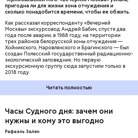
проект
пригодна ли для жизни зона отчуждения и
сколько понадобится времени, чтобы ее обжить.
Как рассказал корреспонденту «Вечерней
Москвы» экскурсовод Андрей Бабич, спустя два
года после аварии, в 1988 году, на территории
трех районов белорусской зоны отчуждения —
Хойникского, Наровлянского и Брагинского — был
Каждый год — в зависимости от того, какие
создан Полесский государственный радиационно-
события происходят в мире, — ученые,
экологический заповедник. Но первую
нобелевские лауреаты и специалисты по ядерной
экскурсионную группу сюда запустили только в
безопасности из экспертного совета «Бюллетеня
2018 году.
ученых-атомщиков» принимают решение о
переводе стрелки. Например, в 2017-м причиной
Читать полностью
перевода на полминуты вперед послужили как
ухудшающиеся отношения между ядерными
державами, отсутствие прогресса в сокращении
выбросов углекислого газа, так и усиление
Часы Судного дня: зачем они
— Поскольку мы стоим на пороге второго
национализма во всем мире и отрицание
ядерного века и периода беспрецедентного
нужны и кому это выгодно
изменения климата.
изменения климата, ученые вновь несут особую
ответственность за информирование
Рафаэль Залян
общественности и консультирование лидеров об