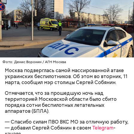
Вскоре в качестве главного подозреваемого в
Первой жертвой Миссюры была его девушка.
убийстве спортсмена арестовали его 18-летнего
Именно на ней молодой человек впервые испытал
знакомого Надырхана Кадирханова. На допросе он
химикаты, купленные в интернет-магазине. 13
признал вину и показал следователям, как именно
января 2024 года он подсыпал дихлорэтан в
совершил преступление и где спрятал оружие, из
коктейль возлюбленной, отчего у нее случился
которого застрелил Мутаева.
инсульт. Девушка неделю
провела в коме
, а после
выписки из больницы узнала, что Миссюра
оформил на нее несколько кредитов.
Фото: Денис Воронин / АГН Москва
Москва подверглась самой массированной атаке
украинских беспилотников. Об этом во вторник, 11
марта, сообщил мэр столицы Сергей Собянин.
Отмечается, что за прошедшую ночь над
территорией Московской области было сбито
порядка сотни беспилотных летательных
аппаратов (БПЛА).
— Спасибо силам ПВО ВКС МО за отличную работу,
— добавил Сергей Собянин в своем
Telegram
-
Как идет расследование
канале.