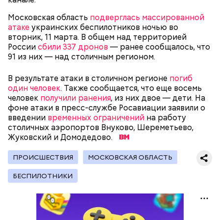
Кто еще был жертвой Миссюры
Московская область
подверглась массированной
атаке
украинских беспилотников ночью во
вторник, 11 марта. В общем над территорией
России
сбили 337 дронов
— ранее сообщалось, что
91 из них — над столичным регионом.
В результате атаки в столичном регионе
погиб
один человек
. Также сообщается, что еще восемь
человек
получили ранения
, из них двое — дети. На
фоне атаки в пресс-службе Росавиации заявили о
введении
временных ограничений
на работу
столичных аэропортов Внуково, Шереметьево,
Жуковский и Домодедово.
Молодого человека задержали. На первом же
допросе он признался, что планировал отравить
Примечательно, что летом 2023 года на Мутаева
ПРОИСШЕСТВИЯ
МОСКОВСКАЯ ОБЛАСТЬ
только отчима. Тогда следователи посчитали, что
уже нападали возле Школы единоборств. Тогда
мотивом преступления была квартира родителей,
неизвестный несколько раз выстрелил в
БЕСПИЛОТНИКИ
которая в случае их смерти перешла бы сыну. Но
спортсмена из травматического пистолета, а боец
спустя несколько дней Миссюра заявил, что ранее
открыл огонь
в ответ.
уже травил других людей.