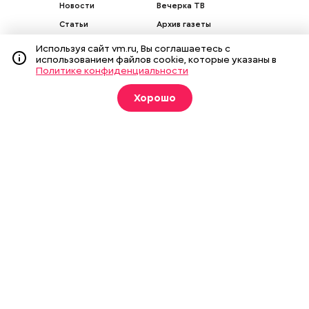
Новости
Вечерка ТВ
Статьи
Архив газеты
Мнения
Спецпроекты
Используя сайт vm.ru, Вы соглашаетесь с
использованием файлов cookie, которые указаны в
Фотогалереи
Пресса в образовании
Политике конфиденциальности
Хорошо
Подписка на печатные
издания
Оформить
О газете
Реклама
Подписка на бумажные издания
Архив газеты
Вакансии
Команда
Контакты
Правовая информация