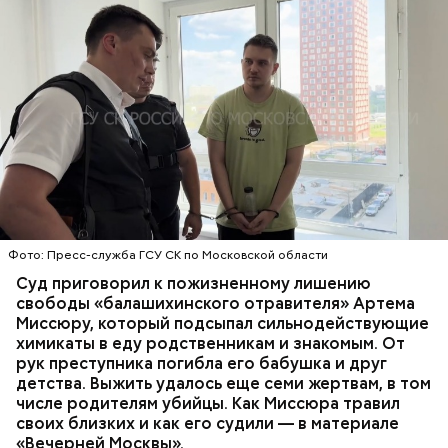
Стражи порядка отправились в село Чанко, где
Все началось в июне, когда двое супругов
может скрываться вероятный злоумышленник.
Видео: пресс-служба ГСУ СК по Московской области
обратились в местную больницу с жалобами на
Параллельно с этим в Махачкале объявлен план
плохое самочувствие. Врачи не смогли поставить
«Перехват». Въезд и выезд в город перекрыты.
им точный диагноз, после чего анализы
Помимо этого, полицейские патрулируют улицы,
потерпевших направили на экспертизу. В них
ОТРАВЛЕНИЯ
БАЛАШИХА
РОДИТЕЛИ
железнодорожный вокзал и аэропорт.
специалисты обнаружили сильнодействующий
СЛЕДСТВЕННЫЙ КОМИТЕТ
ЭКСПЕРТИЗЫ
химикат дихлорэтан, который не мог попасть в
организм супругов случайно. То же самое вещество
нашли в еде, изъятой из квартиры пострадавших.
Фото: Пресс-служба ГСУ СК по Московской области
Суд приговорил к пожизненному лишению
свободы «балашихинского отравителя» Артема
Миссюру, который подсыпал сильнодействующие
химикаты в еду родственникам и знакомым. От
рук преступника погибла его бабушка и друг
детства. Выжить удалось еще семи жертвам, в том
числе родителям убийцы. Как Миссюра травил
своих близких и как его судили — в материале
— Личность подозреваемого установлена,
«Вечерней Москвы».