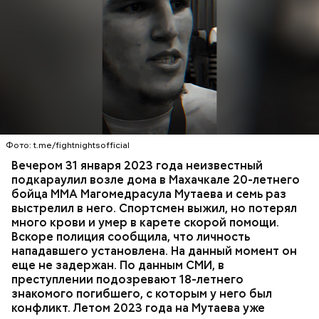
Вечером 31 января Мутаев возвращался домой с
тренировки. Во дворе жилого дома на улице
Гапцахской в Махачкале на бойца напал
неизвестный. Он выскочил из подъезда, выстрелил
Фото: t.me/fightnightsofficial
в спортсмена не менее семи раз и скрылся.
СПОРТ
СЛЕДСТВЕННЫЙ КОМИТЕТ
ММА
Вечером 31 января 2023 года неизвестный
Очевидцы трагедии вызвали полицию и скорую
РЕСПУБЛИКА ДАГЕСТАН
СМЕРТЬ
подкараулил возле дома в Махачкале 20-летнего
помощь, однако врачи оказались бессильны —
бойца ММА Магомедрасула Мутаева и семь раз
пострадавший умер по пути в больницу.
выстрелил в него. Спортсмен выжил, но потерял
много крови и умер в карете скорой помощи.
Вскоре полиция сообщила, что личность
нападавшего установлена. На данный момент он
еще не задержан. По данным СМИ, в
преступлении подозревают 18-летнего
знакомого погибшего, с которым у него был
конфликт. Летом 2023 года на Мутаева уже