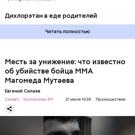
полицией принимаются меры к задержанию, —
сообщили в пресс-службе
ГУ МВД России
по
Республике Дагестан.
Дихлорэтан в еде родителей
Читать полностью
Месть за унижение: что известно
об убийстве бойца ММА
Магомеда Мутаева
Евгений Силаев
По данному факту СК возбудил
уголовное дело
по
Сюжет:
Эксклюзивы ВМ
21 июля 16:39
Происшествия
двум статьям: «Убийство» и «Незаконный оборот
оружия». Расследование уголовного дела
взял на
контроль
председатель Следственного комитета
России Александр Бастрыкин.