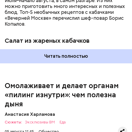
июля–начало августа, в самом разгаре. Из них
можно приготовить много интересных и полезных
блюд. Топ-5 необычных рецептов с кабачками
«Вечерней Москве» перечислил шеф-повар Борис
Вред дыни
Копылов.
Салат из жареных кабачков
Читать полностью
кремний — укрепляет кости, зубы, волосы и
ногти и оказывает омолаживающее действие;
витамин С — работает как антиоксидант,
иммуномодулятор, помогает выработке
соединительной ткани, улучшает тургор кожи;
Омолаживает и делает органам
клетчатка — достаточно нежная и забирает
«пилинг изнутри»: чем полезна
излишки холестерина, сахара и соли тяжелых
металлов;
дыня
фолиевая кислота (в большом количестве) —
она необходима беременным женщинам,
Анастасия Харламова
— В момент стресса он держит сосуды под
чтобы формировалась нервная трубка у
Сюжеты:
контролем и контролирует более 300 реакций
Эксклюзивы ВМ
Еда
плода. Также ее рекомендуют принимать для
нашего организма. Также положительно влияет на
снижения уровня гомоцистеина — это
05 августа 11:45
Общество