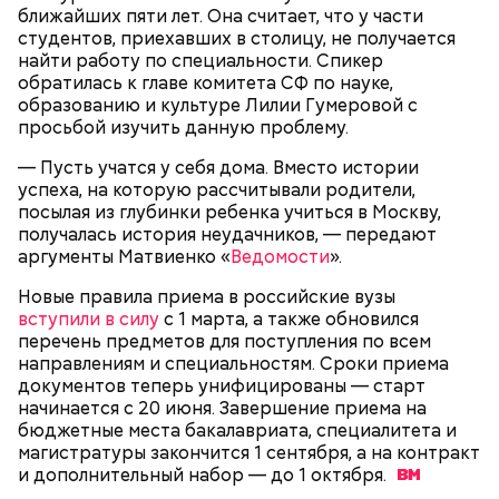
Спагетти из кабачков
ближайших пяти лет. Она считает, что у части
студентов, приехавших в столицу, не получается
найти работу по специальности. Спикер
обратилась к главе комитета СФ по науке,
образованию и культуре Лилии Гумеровой с
— В дыне содержится много сахара, который
просьбой изучить данную проблему.
представлен фруктозой. С одной стороны — это
хорошо, потому что дает энергию. Но важно
— Пусть учатся у себя дома. Вместо истории
помнить, что сладкими дынями не нужно сильно
успеха, на которую рассчитывали родители,
увлекаться, так же как и арбузами, людям с
посылая из глубинки ребенка учиться в Москву,
сахарным диабетом и лишним весом, —
получалась история неудачников, — передают
подчеркнула доктор.
аргументы Матвиенко «
Ведомости
».
Новые правила приема в российские вузы
вступили в силу
с 1 марта, а также обновился
перечень предметов для поступления по всем
направлениям и специальностям. Сроки приема
— Кабачки, порезанные кубиками, нужно легко
документов теперь унифицированы — старт
обжарить на сковороде. К ним добавляются зелень
начинается с 20 июня. Завершение приема на
петрушки, чеснок, соль и оливковое масло.
бюджетные места бакалавриата, специалитета и
Получается очень вкусно, — поделился рецептом
магистратуры закончится 1 сентября, а на контракт
Копылов.
и дополнительный набор — до 1
октября.