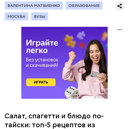
ВАЛЕНТИНА МАТВИЕНКО
ОБРАЗОВАНИЕ
с сахарным диабетом;
МОСКВА
ВУЗЫ
лишним весом.
кабачок;
петрушка;
чеснок;
оливковое масло;
соль.
Салат, спагетти и блюдо по-
Однако диетолог предупредила: не для всех дыня
тайски: топ-5 рецептов из
может быть полезна. В первую очередь ее стоит