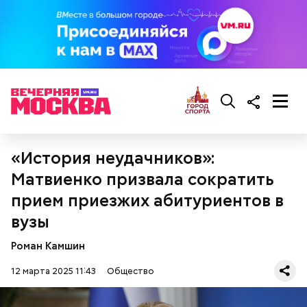
предостерегла Соломатина.
кабачок;
брынза;
растительное масло;
помидоры черри либо грунтовые.
«История неудачников»:
Матвиенко призвала сократить
прием приезжих абитуриентов в
беременным, кормящим женщинам;
людям с ослабленной иммунной системой;
вузы
пожилым;
детям.
Роман Камшин
12 марта 2025 11:43
Общество