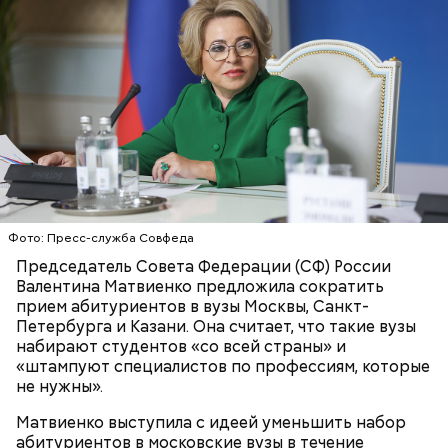
Ингредиенты:
Фото: Пресс-служба Совфеда
Ранние плоды, по словам врача, лучше не есть:
Председатель Совета Федерации (СФ) России
Валентина Матвиенко предложила сократить
Терапевт Кондрахин назвал
Чистит сосуды и защищает от
прием абитуриентов в вузы Москвы, Санкт-
продукты и напитки, которые
рака: чем полезен кресс-салат
Петербурга и Казани. Она считает, что такие вузы
выводят токсины из организма
набирают студентов «со всей страны» и
«штампуют специалистов по профессиям, которые
не нужны».
Матвиенко выступила с идеей уменьшить набор
абитуриентов в московские вузы в течение