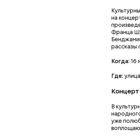
Культурны
на концер
произведе
Франца Шу
Бенджамин
рассказы 
Когда:
16 
Где:
улица
Концерт
В культур
народного
уже полюб
воплощающ