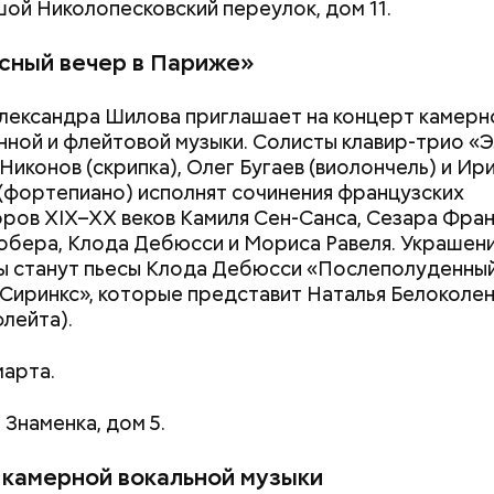
ой Николопесковский переулок, дом 11.
сный вечер в Париже»
лександра Шилова приглашает на концерт камерн
ной и флейтовой музыки. Солисты клавир-трио «Э
Никонов (скрипка), Олег Бугаев (виолончель) и Ир
Хотела спасти малыша: как
Вода за 10 тыся
(фортепиано) исполнят сочинения французских
мать и сын погибли при
японский напит
ров XIX–XX веков Камиля Сен-Санса, Сезара Фран
падении из окна в Раменском
лишний вес
обера, Клода Дебюсси и Мориса Равеля. Украшен
ы станут пьесы Клода Дебюсси «Послеполуденны
«Сиринкс», которые представит Наталья Белоколен
флейта).
марта.
 Знаменка, дом 5.
 камерной вокальной музыки