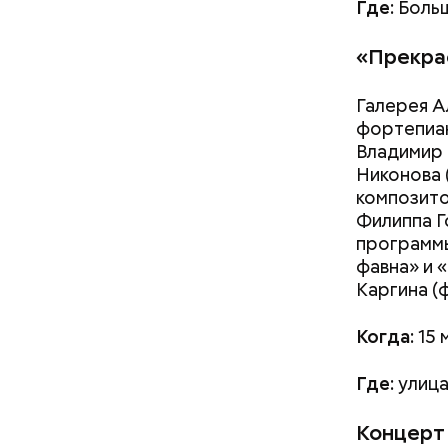
Где:
Больш
«Прекра
Галерея А
фортепиан
Владимир 
Никонова 
композито
Филиппа Г
программ
фавна» и 
Каргина (
Когда:
15 
Где:
улица
Концерт