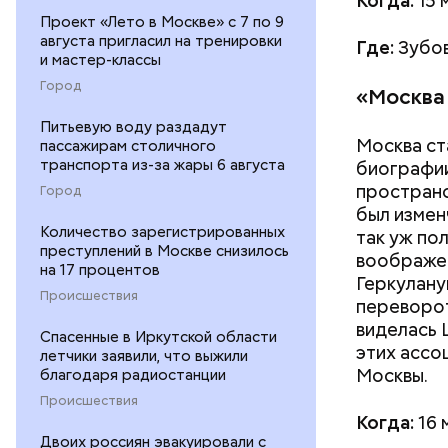
Когда:
15 
Проект «Лето в Москве» с 7 по 9
августа пригласил на тренировки
Где:
Зубов
и мастер-классы
Город
«Москва
Питьевую воду раздадут
Москва ст
пассажирам столичного
транспорта из-за жары 6 августа
биографии
пространс
Город
был измен
Количество зарегистрированных
так уж по
преступлений в Москве снизилось
воображен
на 17 процентов
Геркулану
Происшествия
переворот
виделась 
Спасенные в Иркутской области
этих ассо
летчики заявили, что выжили
Москвы.
благодаря радиостанции
Происшествия
Когда:
16 
Двоих россиян эвакуировали с