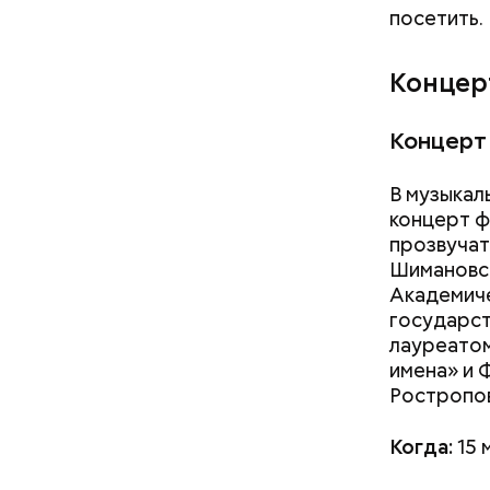
посетить.
Концер
Концерт
В музыкал
концерт ф
прозвучат
Шимановск
Академиче
государст
лауреатом
имена» и 
Ростропов
Когда:
15 