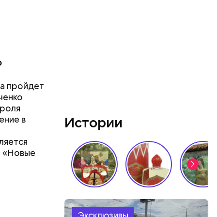
о
на пройдет
ченко
ароля
ение в
Истории
вляется
а «Новые
Эксклюзивы