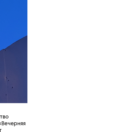
ство
«Вечерняя
т