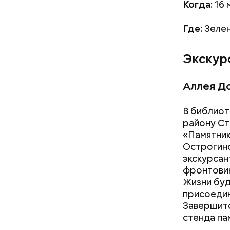
Когда:
16 
Где:
Зелен
Экскур
Аллея Д
В библиот
району Ст
«Памятник
Острогино
экскурсан
фронтовик
Жизни буд
присоедин
Завершитс
стенда па