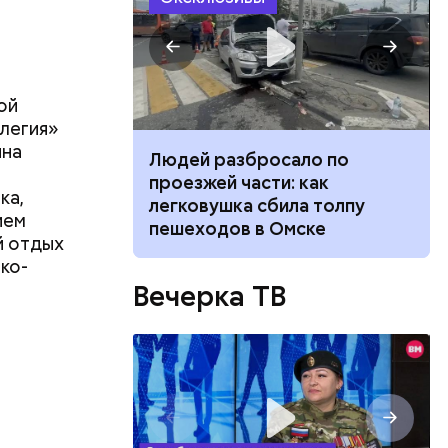
ой
легия»
ина
ч: поможет ли
Людей разбросало по
ок сбросить
проезжей части: как
ка,
легковушка сбила толпу
ием
пешеходов в Омске
й отдых
ко-
Вечерка ТВ