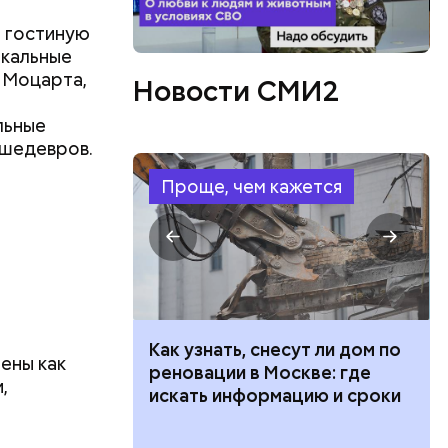
ю гостиную
ыкальные
 Моцарта,
Новости СМИ2
льные
 шедевров.
Проще, чем кажется
 100 тысяч
Как узнать, снесут ли дом по
ены как
дарства при
реновации в Москве: где
,
ии: кто может
искать информацию и сроки
 какие нужны