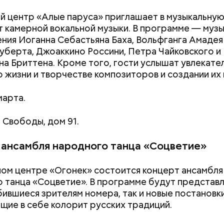
й центр «Алые паруса» приглашает в музыкальну
т камерной вокальной музыки. В программе — муз
ния Иоганна Себастьяна Баха, Вольфганга Амадея
берта, Джоаккино Россини, Петра Чайковского и
а Бриттена. Кроме того, гости услышат увлекате
о жизни и творчестве композиторов и создании их
марта.
 Свободы, дом 91.
 ансамбля народного танца «Соцветие»
ном центре «Огонек» состоится концерт ансамбля
Как поменять батареи дома и
Как получить до
 танца «Соцветие». В программе будут представл
не получить штраф
рублей от госу
ившиеся зрителям номера, так и новые постановки
трудной ситуац
ие в себе колорит русских традиций.
претендовать и
документы