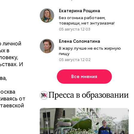
Екатерина Рощина
Без огонька работаем,
товарищи, нет энтузиазма!
05 августа 12:03
Елена Соломатина
о личной
В жару лучше не есть жирную
ых в
пищу
ловеку,
05 августа 12:02
ьствах. И
Все мнения
ва,
Москва
иваясь от
етаевской