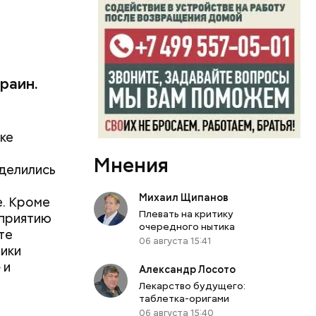
раин.
ке
Мнения
оделились
Михаил Щипанов
е. Кроме
Плевать на критику
оприятию
очередного нытика
те
06 августа 15:41
ники
 и
Александр Лосото
Лекарство будущего:
таблетка-оригами
06 августа 15:40