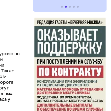
курсию по
ки
ни
. Также
ов-
Дорога
огут
онны».
аса у