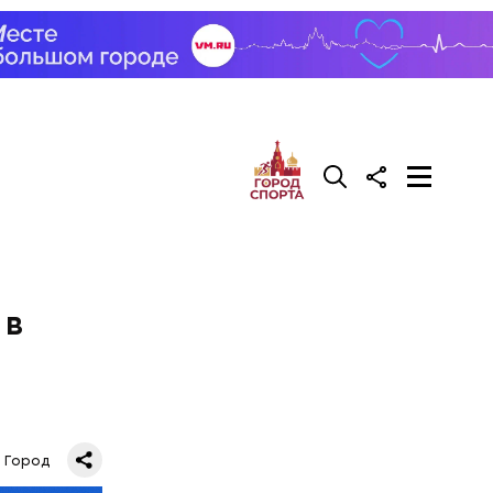
 в
Город