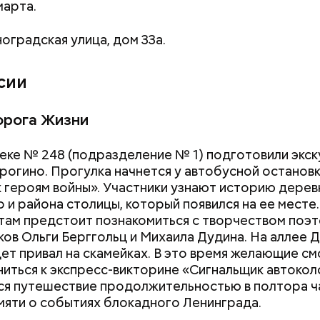
марта.
оградская улица, дом 33а.
сии
орога Жизни
еке № 248 (подразделение № 1) подготовили экс
рогино. Прогулка начнется у автобусной останов
 героям войны». Участники узнают историю дерев
 и района столицы, который появился на ее месте
там предстоит познакомиться с творчеством поэт
ов Ольги Берггольц и Михаила Дудина. На аллее 
ет привал на скамейках. В это время желающие см
иться к экспресс-викторине «Сигнальщик автокол
я путешествие продолжительностью в полтора ч
мяти о событиях блокадного Ленинграда.