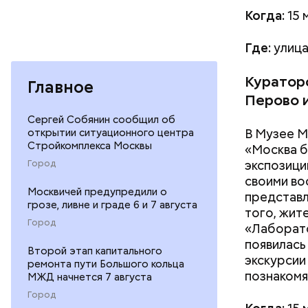
Когда:
15 
Где:
улица
Кураторс
Главное
Перово 
Сергей Собянин сообщил об
В Музее М
открытии ситуационного центра
Стройкомплекса Москвы
«Москва б
экспозици
Город
своими во
Москвичей предупредили о
представл
грозе, ливне и граде 6 и 7 августа
того, жит
Город
«Лаборато
появилась
Второй этап капитального
экскурсии
ремонта пути Большого кольца
познакомя
МЖД начнется 7 августа
Город