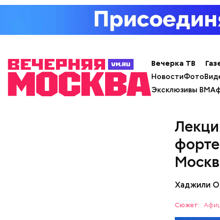
Вечерка ТВ
Газ
Новости
Фото
Вид
Эксклюзивы ВМ
Аф
Лекци
форте
Москв
Хаджили О
Сюжет:
Афиш