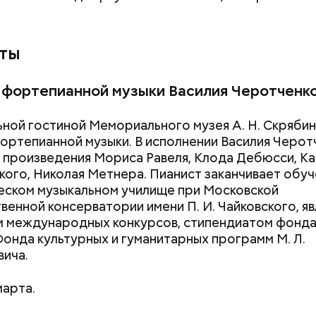
ты
 фортепианной музыки Василия Черотченк
ьной гостиной Мемориального музея А. Н. Скряби
ортепианной музыки. В исполнении Василия Черот
 произведения Мориса Равеля, Клода Дебюсси, К
ого, Николая Метнера. Пианист заканчивает обуч
ском музыкальном училище при Московской
венной консерватории имени П. И. Чайковского, я
 международных конкурсов, стипендиатом фонд
Фонда культурных и гуманитарных программ М. Л.
ича.
марта.