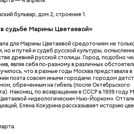
марта — 4 апреля.
ский бульвар, дом 2, строение 1.
 в судьбе Марины Цветаевой»
ала для Марины Цветаевой средоточием не тольк
, но и путей и судеб русской культуры, осмысленн
тве древней русской столицы. Город, подобно че
чив, являя себя по-разному в различных обстоятел
лучилось, что в разные годы Москва представала в
ии поэта совсем иными городами: городом детст
мом, обреченным на гибель (после Октябрьского
а). Наконец, по возвращении в СССР в 1939 году 
Цветаевой «идеологическим Нью-Йорком». Отталк
циаций, Елена Кокурина рассказывает историю цв
марта.