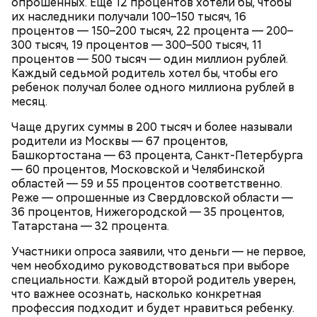
опрошенных. Еще 12 процентов хотели бы, чтобы
их наследники получали 100–150 тысяч, 16
процентов — 150–200 тысяч, 22 процента — 200–
300 тысяч, 19 процентов — 300–500 тысяч, 11
процентов — 500 тысяч — один миллион рублей.
Каждый седьмой родитель хотел бы, чтобы его
ребенок получал более одного миллиона рублей в
месяц.
Чаще других суммы в 200 тысяч и более называли
родители из Москвы — 67 процентов,
Башкортостана — 63 процента, Санкт-Петербурга
— 60 процентов, Московской и Челябинской
областей — 59 и 55 процентов соответственно.
Реже — опрошенные из Свердловской области —
36 процентов, Нижегородской — 35 процентов,
Татарстана — 32 процента.
Однако диетолог предупредила: не для всех дыня
Вовсю идет и сезон черешни. «Вечерняя Москва»
может быть полезна. В первую очередь ее стоит
Участники опроса заявили, что деньги — не первое,
узнала у врача — эндокринолога-диетолога
есть с осторожностью людям:
чем необходимо руководствоваться при выборе
Натальи Лазуренко,
как правильно есть эту ягоду
с
специальности. Каждый второй родитель уверен,
пользой для здоровья.
что важнее осознать, насколько конкретная
профессия подходит и будет нравиться ребенку.