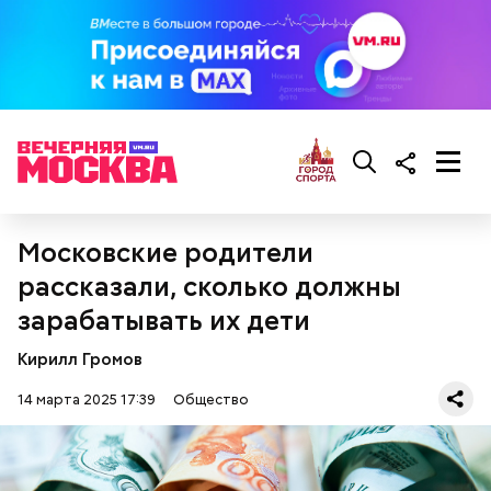
Ранние плоды, по словам врача, лучше не есть:
Терапевт Кондрахин назвал
Чистит сосуды и защищает от
Московские родители
продукты и напитки, которые
рака: чем полезен кресс-салат
выводят токсины из организма
рассказали, сколько должны
зарабатывать их дети
Кирилл Громов
14 марта 2025 17:39
Общество