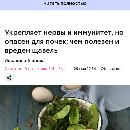
Читать полностью
Укрепляет нервы и иммунитет, но
опасен для почек: чем полезен и
— Если человек уже болеет мочекаменной
вреден щавель
болезнью, щавель ему не рекомендуется. При
артрите, гастрите, холецистите, синдроме
Иссалина Аюпова
раздраженного кишечника, язвах и панкреатите
Сюжеты:
Эксклюзивы ВМ
Еда
29 мая 12:34
Общество
продукт тоже лучше исключить из рациона, —
предупредила врач. — Он может привести к
повышению кислотности желудка и раздражать
слизистые оболочки.