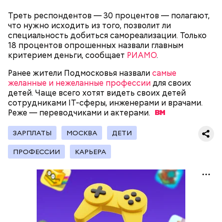
Треть респондентов — 30 процентов — полагают,
что нужно исходить из того, позволит ли
специальность добиться самореализации. Только
18 процентов опрошенных назвали главным
критерием деньги, сообщает
РИАМО
.
Ранее жители Подмосковья назвали
самые
— Наиболее распространенные борщ, щи, котлеты,
желанные и нежеланные профессии
для своих
салаты, лаваш с творогом и сыром, пироги, омлет,
детей. Чаще всего хотят видеть своих детей
запеканка. Щавеля там везде используется
сотрудниками IT-сферы, инженерами и врачами.
немного, поэтому никакого вреда от него не будет.
Реже — переводчиками и
актерами.
Чем разнообразнее рацион питания человека, тем
лучше. Потому что это исключает вероятность
ЗАРПЛАТЫ
МОСКВА
ДЕТИ
возникновения дефицитов микроэлементов, —
Фото: Shutterstock
заверил специалист.
ПРОФЕССИИ
КАРЬЕРА
Вред дыни