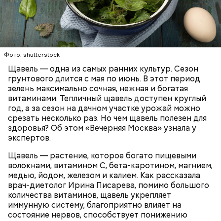
Опасность же щавеля состоит в том, что он
содержит большое количество щавелевой кислоты,
которая может способствовать образованию
Фото: shutterstock
камней в почках, объяснила диетолог.
Щавель — одна из самых ранних культур. Сезон
ЗДОРОВЬЕ
ВРАЧИ
РАСТЕНИЯ
грунтового длится с мая по июнь. В этот период
ПРОДУКТЫ
зелень максимально сочная, нежная и богатая
витаминами. Тепличный щавель доступен круглый
год, а за сезон на дачном участке урожай можно
срезать несколько раз. Но чем щавель полезен для
здоровья? Об этом «Вечерняя Москва» узнала у
экспертов.
Щавель — растение, которое богато пищевыми
волокнами, витамином С, бета-каротином, магнием,
медью, йодом, железом и калием. Как рассказала
врач-диетолог Ирина Писарева, помимо большого
количества витаминов, щавель укрепляет
иммунную систему, благоприятно влияет на
состояние нервов, способствует понижению