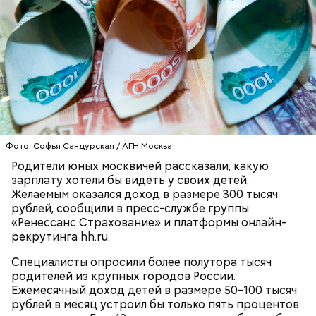
— В дыне содержится много сахара, который
представлен фруктозой. С одной стороны — это
хорошо, потому что дает энергию. Но важно
помнить, что сладкими дынями не нужно сильно
увлекаться, так же как и арбузами, людям с
сахарным диабетом и лишним весом, —
подчеркнула доктор.
Фото: Софья Сандурская / АГН Москва
Родители юных москвичей рассказали, какую
зарплату хотели бы видеть у своих детей.
Желаемым оказался доход в размере 300 тысяч
рублей, сообщили в пресс-службе группы
«Ренессанс Страхование» и платформы онлайн-
рекрутинга hh.ru.
Специалисты опросили более полутора тысяч
родителей из крупных городов России.
с сахарным диабетом;
Ежемесячный доход детей в размере 50–100 тысяч
лишним весом.
рублей в месяц устроил бы только пять процентов