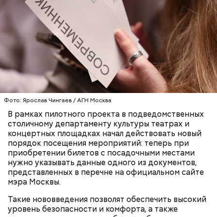
Большой Гнездниковский переулок
Парк Горького заслуженно называют главным
парком страны, ведь это одно из самых любимых
«Кинематографическая лужа»:
Метароман не для всех: чем
мест москвичей. Огромный комплекс занимает
булгаковед — о новой
удивит новая экранизация
экранизации «Мастера и
более 219 гектаров. По нему приятно совершить
«Мастера и Маргариты»
Маргариты»
неспешную прогулку в окружении цветущих клумб
или провести время более активно. Например,
покататься на велосипедах или самокатах по
Фото: Ярослав Чингаев / АГН Москва
набережной Москвы-реки.
В рамках пилотного проекта в подведомственных
столичному департаменту культуры театрах и
концертных площадках начал действовать новый
порядок посещения мероприятий: теперь при
приобретении билетов с посадочными местами
нужно указывать данные одного из документов,
представленных в перечне на официальном сайте
мэра Москвы.
Фото: Shutterstock
Такие нововведения позволят обеспечить высокий
уровень безопасности и комфорта, а также
Небольшой деревянный дом построили в начале