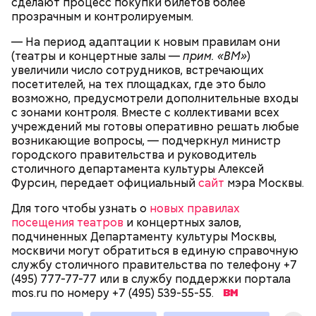
сделают процесс покупки билетов более
XIX века, предположительно, в 1830 годах. В здании
прозрачным и контролируемым.
— Маршрут затрагивает востребованные улицы
есть полуподвальный этаж, который обустроен
Парк Горького
районов. Таким образом, жители разных районов
под жилое помещение.
— На период адаптации к новым правилам они
смогут как отдыхать, так и ездить по делам по
Топ-10 милых зверят, которые
Более 40 тысяч пассажиров
(театры и концертные залы —
прим. «ВМ»
)
реализованным велополосам и велодорожкам.
появились на свет в Московском
теплоходов принял Северный
увеличили число сотрудников, встречающих
зоопарке
речной вокзал в июне
посетителей, на тех площадках, где это было
возможно, предусмотрели дополнительные входы
с зонами контроля. Вместе с коллективами всех
учреждений мы готовы оперативно решать любые
возникающие вопросы, — подчеркнул министр
городского правительства и руководитель
столичного департамента культуры Алексей
Фурсин, передает официальный
сайт
мэра Москвы.
Существуют несколько версий, какой именно дом
Для того чтобы узнать о
новых правилах
стал прототипом жилища Мастера. Но согласно
посещения театров
и концертных залов,
самой популярной — это подвал дома № 9, что в
подчиненных Департаменту культуры Москвы,
Мансуровском переулке. Здесь жили друзья
москвичи могут обратиться в единую справочную
Булгакова — братья Топлениновы. Писатель часто
Символом Московского зоопарка является дикий
службу столичного правительства по телефону +7
приходил к ним в гости и работал над «Мастером и
кот — манул Тимофей. С ним можно даже немного
(495) 777-77-77 или в службу поддержки портала
В настоящее время велоинфраструктура «Зеленого
Маргаритой».
поиграть, конечно же, за защитным стеклом.
mos.ru по номеру +7 (495) 539-55-55.
кольца» реализована в пяти округах города,
Однако оно не мешает котику весело резвиться с
подчеркнули в ЦОДД: