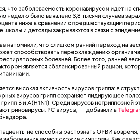
я, что заболеваемость коронавирусом идет на сп
 неделю было выявлено 3,8 тысячи случаев зараж
роцента ниже в сравнении с предшествующим пери
 школы и детсады закрываются в связи с эпидеми
ве напомнили, что слишком ранний переход на ве
ожет способствовать переохлаждению организма
респираторных болезней. Более того, ранней вес
ктором является сбалансированный рацион, кото
;
итаминами.
а;
ется высокая активность вирусов гриппа: в струк
ое масло;
рных вирусов грипп сохраняет лидирующее полож
erstock
 грипп B и A(H1N1). Среди вирусов негриппозной 
ют риновирусы, РС-вирусы, — добавили в
Telegr
бнадзора.
Как поменять батареи дома и
Как получить до
не получить штраф
рублей от госу
пациенты не способны распознать ОРВИ вовремя,
трудной ситуац
е заболевания имеют схожие симптомы. Как следст
претендовать и