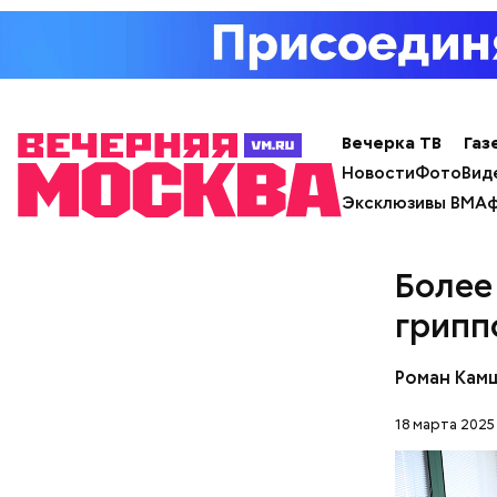
с сахар
лишним 
Спагет
Вечерка ТВ
Газ
Новости
Фото
Вид
Эксклюзивы ВМ
Аф
Более
грипп
Роман Кам
18 марта 2025