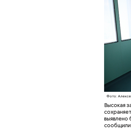
— Кабачки
Однако ди
сковороде
полезна. 
оливковое
Копылов.
Фото: Алексе
Высокая з
сохраняет
выявлено б
сообщили 