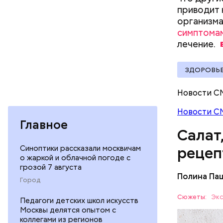
приводит 
организма
симптома
Вред д
лечение.
ЗДОРОВЬ
Новости С
Новости С
Главное
Салат
Синоптики рассказали москвичам
рецеп
о жаркой и облачной погоде с
грозой 7 августа
Полина Па
Город
Ингредие
Сюжеты:
Экс
Педагоги детских школ искусств
Москвы делятся опытом с
ЕДА
коллегами из регионов