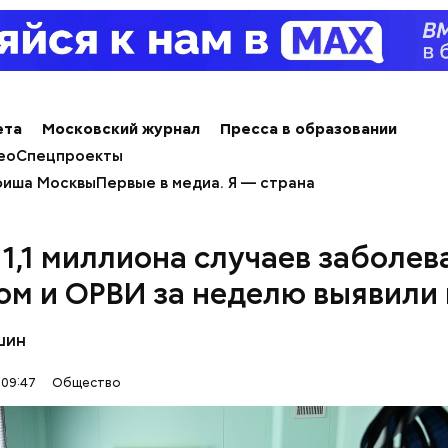
ным диабетом;
весом.
ти из кабачков
ета
Московский журнал
Пресса в образовании
ео
Спецпроекты
иша Москвы
Первые в медиа. Я — страна
 1,1 миллиона случаев заболев
ом и ОРВИ за неделю выявили 
шин
 09:47
Общество