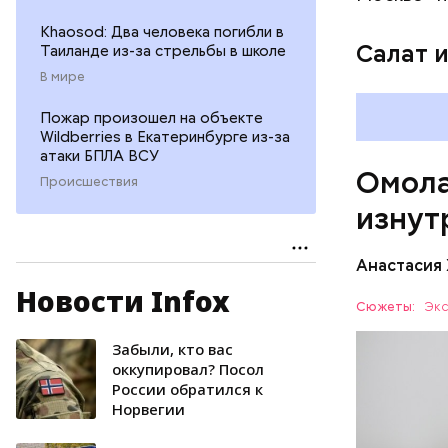
гомоцис
Khaosod: Два человека погибли в
организ
Салат 
Таиланде из-за стрельбы в школе
ряда оп
В мире
бета-ка
иммунит
Пожар произошел на объекте
«делает
Wildberries в Екатеринбурге из-за
А еще и
атаки БПЛА ВСУ
Омола
лютеин 
Происшествия
наше зр
изнут
калий —
сердечн
Анастасия
давлени
магний 
Новости Infox
Дыня соде
Сюжеты:
Экс
организму
рассказал
Забыли, кто вас
ЗДОРОВЬ
минералам
оккупировал? Посол
России обратился к
ФРУКТЫ
Норвегии