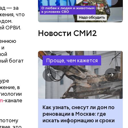
ад — за
ения, что
одом.
ей ОРВИ.
Новости СМИ2
сеннюю
 и
ной
Проще, чем кажется
рый богат
туре
ение, в
этиологии
am
-канале
 100 тысяч
Как узнать, снесут ли дом по
дарства при
реновации в Москве: где
 потому
ии: кто может
искать информацию и сроки
вие, это
 какие нужны