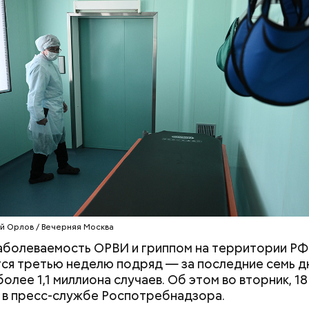
, порезанные кубиками, нужно легко обжарить на
Хотела спасти малыша: как
Вода за 10 тыся
етолог предупредила: не для всех дыня может бы
. К ним добавляются зелень петрушки, чеснок, сол
мать и сын погибли при
японский напит
В первую очередь ее стоит есть с осторожностью
 масло. Получается очень вкусно, — поделился р
падении из окна в Раменском
лишний вес
й Орлов / Вечерняя Москва
аболеваемость ОРВИ и гриппом на территории РФ
ся третью неделю подряд — за последние семь д
олее 1,1 миллиона случаев. Об этом во вторник, 18
в пресс-службе Роспотребнадзора.