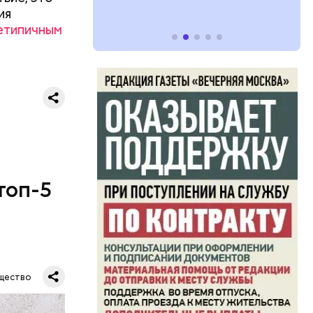
ия
етипичным
топ-5
щество