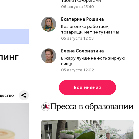
таблетка-оригами
 в
06 августа 15:40
развитие
Екатерина Рощина
е
Без огонька работаем,
товарищи, нет энтузиазма!
ня
05 августа 12:03
органов.
ет;
Елена Соломатина
линг
рживают
В жару лучше не есть жирную
пищу
05 августа 12:02
Все мнения
ся.
му
щество
ь,
и и