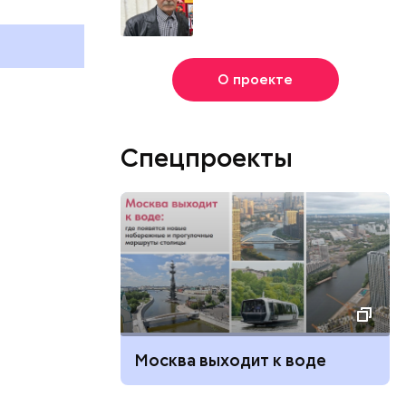
августа
отмечают в 
августа
О проекте
Спецпроекты
Москва выходит к воде