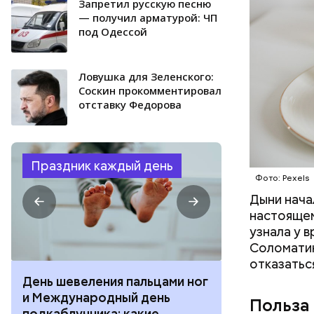
Запретил русскую песню
— получил арматурой: ЧП
под Одессой
Ловушка для Зеленского:
Соскин прокомментировал
отставку Федорова
Праздник каждый день
Фото: Pexels
Дыни начал
настоящем
узнала у 
Соломатин
отказатьс
День шевеления пальцами ног
День разгля
и Международный день
горизонта и 
Польза
подкаблучника: какие
курсанта: ка