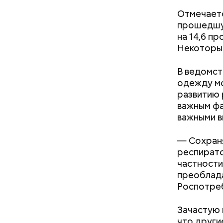
Отмечаетс
прошедшую
на 14,6 п
Некоторые
В ведомст
одежду м
развитию 
важным фа
кабачок
важными в
петрушк
чеснок;
— Сохраня
оливков
респирато
соль.
Фото: Shutt
частности
преоблада
Роспотре
Зачастую 
что други