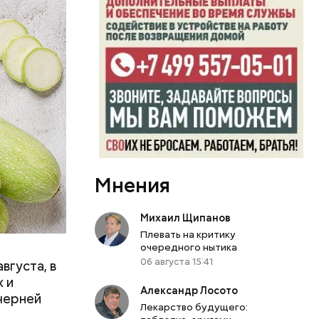
вает
Мнения
р,
ргор
Михаил Щипанов
Плевать на критику
очередного нытика
06 августа 15:41
вгуста, в
дима
 и
Александр Лосото
убка у
черней
Лекарство будущего:
овня