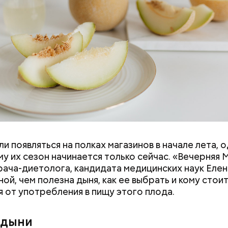
и появляться на полках магазинов в начале лета, о
у их сезон начинается только сейчас. «Вечерняя 
врача-диетолога, кандидата медицинских наук Еле
ой, чем полезна дыня, как ее выбрать и кому стои
я от употребления в пищу этого плода.
дывания
День качания на качелях и
День пьяного
День шампанского: какие
 дыни
кие праздники
праздники отмечают в Росси