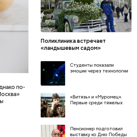
Поликлиника встречает
«ландышевым садом»
Студенты показали
эмоции через технологии
днако по-
Москва»
«Витязь» и «Муромец».
ны
Первые среди тяжелых
т
День арбуза и День поцелуев
День собира
Пенсионер подготовил
с зеркалом: какие праздники
Международ
выставку ко Дню Победы
и
отмечают в России и мире 3
холостяка: 