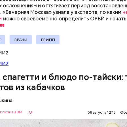
к осложнениям и оттягивает период восстановлен
документы
. «Вечерняя Москва» узнала у эксперта, по каким
н
м
можно своевременно определить ОРВИ и начать
ыни
Е
ВРАЧИ
ГРИПП
МИ2
МИ2
, спагетти и блюдо по-тайски: 
тов из кабачков
шкина
нты:
клюзивы ВМ
Еда
06 августа 12:15
Об
ОВОЩИ
РЕЦЕПТЫ