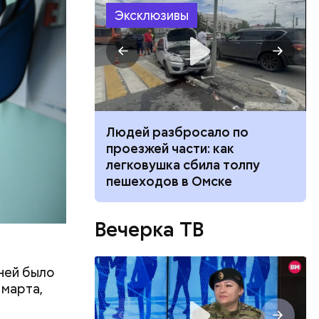
Эксклюзивы
ч: поможет ли
Людей разбросало по
ть
ь и
ок сбросить
проезжей части: как
 людям:
ецептом
легковушка сбила толпу
пешеходов в Омске
Вечерка ТВ
ней было
 марта,