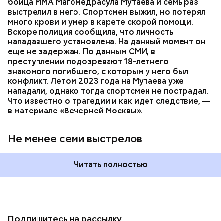
бойца ММА Магомедрасула Мутаева и семь раз
пострадавший умер по пути в больницу.
выстрелил в него. Спортсмен выжил, но потерял
много крови и умер в карете скорой помощи.
Вскоре полиция сообщила, что личность
нападавшего установлена. На данный момент он
еще не задержан. По данным СМИ, в
преступлении подозревают 18-летнего
знакомого погибшего, с которым у него был
конфликт. Летом 2023 года на Мутаева уже
нападали, однако тогда спортсмен не пострадал.
Что известно о трагедии и как идет следствие, —
в материале «Вечерней Москвы».
Не менее семи выстрелов
Читать полностью
Подпишитесь на рассылку