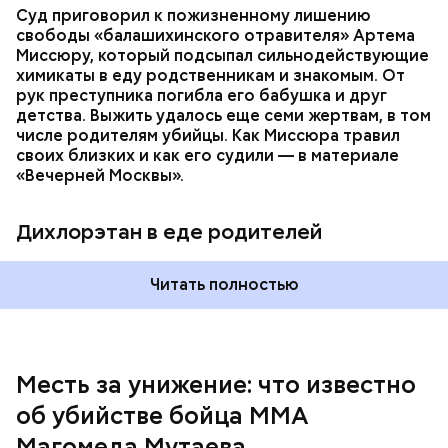
Суд приговорил к пожизненному лишению
свободы «балашихинского отравителя» Артема
Миссюру, который подсыпал сильнодействующие
химикаты в еду родственникам и знакомым. От
рук преступника погибла его бабушка и друг
детства. Выжить удалось еще семи жертвам, в том
числе родителям убийцы. Как Миссюра травил
своих близких и как его судили — в материале
— Личность подозреваемого установлена,
«Вечерней Москвы».
полицией принимаются меры к задержанию, —
сообщили в пресс-службе
ГУ МВД России
по
Республике Дагестан.
Дихлорэтан в еде родителей
Читать полностью
Месть за унижение: что известно
об убийстве бойца ММА
Магомеда Мутаева