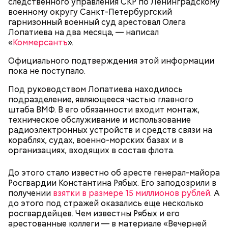
следственного управления СКР по Ленинградскому
военному округу Санкт-Петербургский
гарнизонный военный суд арестовал Олега
Лопатиева на два месяца, — написал
«
Коммерсантъ
».
Официального подтверждения этой информации
пока не поступало.
Как идет расследование
Под руководством Лопатиева находилось
Кто еще был жертвой Миссюры
подразделение, являющееся частью главного
штаба ВМФ. В его обязанности входит монтаж,
техническое обслуживание и использование
радиоэлектронных устройств и средств связи на
кораблях, судах, военно-морских базах и в
организациях, входящих в состав флота.
До этого стало известно об аресте генерал-майора
Росгвардии Константина Рябых. Его заподозрили в
получении
взятки в размере 15 миллионов рублей
. А
до этого под стражей оказались еще несколько
росгвардейцев. Чем известны Рябых и его
арестованные коллеги — в материале «Вечерней