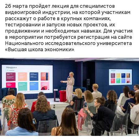
Михаил Булгаков. Кстати, этот дом упоминается в
26 марта пройдет лекция для специалистов
сборнике писателя «Дьяволиада» и очерке «Сорок
видеоигровой индустрии, на которой участникам
сороков».
расскажут о работе в крупных компаниях,
тестировании и запуске новых проектов, их
продвижении и необходимых навыках. Для участия
в мероприятии потребуется регистрация на сайте
Национального исследовательского университета
«Высшая школа экономики».
Где проходит
Большой Гнездниковский переулок
«Кинематографическая лужа»:
Метароман не для всех: чем
булгаковед — о новой
удивит новая экранизация
экранизации «Мастера и
«Мастера и Маргариты»
Маргариты»