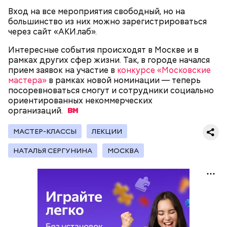
Вход на все мероприятия свободный, но на
большинство из них можно зарегистрироваться
через сайт «АКИ.лаб».
Существуют несколько версий, какой именно дом
Интересные события происходят в Москве и в
стал прототипом жилища Мастера. Но согласно
рамках других сфер жизни. Так, в городе начался
самой популярной — это подвал дома № 9, что в
прием заявок на участие в
конкурсе «Московские
Мансуровском переулке. Здесь жили друзья
мастера»
в рамках новой номинации — теперь
Булгакова — братья Топлениновы. Писатель часто
посоревноваться смогут и сотрудники социально
приходил к ним в гости и работал над «Мастером и
ориентированных некоммерческих
В настоящее время велоинфраструктура «Зеленого
Маргаритой».
организаций.
кольца» реализована в пяти округах города,
подчеркнули в ЦОДД:
МАСТЕР-КЛАССЫ
ЛЕКЦИИ
НАТАЛЬЯ СЕРГУНИНА
МОСКВА