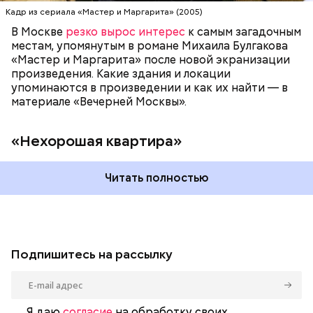
стала прототипом «нехорошей квартиры», где жил
Кадр из сериала «Мастер и Маргарита» (2005)
Воланд со своей свитой, где прошел бал Сатаны.
В Москве
резко вырос интерес
к самым загадочным
местам, упомянутым в романе Михаила Булгакова
«Мастер и Маргарита» после новой экранизации
произведения. Какие здания и локации
упоминаются в произведении и как их найти — в
материале «Вечерней Москвы».
«Нехорошая квартира»
Читать полностью
Подпишитесь на рассылку
Я даю
согласие
на обработку своих