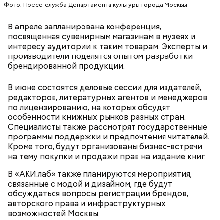
Фото: Пресс-служба Департамента культуры города Москвы
В апреле запланирована конференция,
посвященная сувенирным магазинам в музеях и
интересу аудитории к таким товарам. Эксперты и
производители поделятся опытом разработки
брендированной продукции.
В июне состоятся деловые сессии для издателей,
Фото: Shutterstock
редакторов, литературных агентов и менеджеров
по лицензированию, на которых обсудят
особенности книжных рынков разных стран.
Небольшой деревянный дом построили в начале
Специалисты также рассмотрят государственные
XIX века, предположительно, в 1830 годах. В здании
программы поддержки и предпочтения читателей.
— Маршрут затрагивает востребованные улицы
есть полуподвальный этаж, который обустроен
Кроме того, будут организованы бизнес-встречи
районов. Таким образом, жители разных районов
под жилое помещение.
на тему покупки и продажи прав на издание книг.
смогут как отдыхать, так и ездить по делам по
реализованным велополосам и велодорожкам.
В «АКИ.лаб» также планируются мероприятия,
связанные с модой и дизайном, где будут
обсуждаться вопросы регистрации брендов,
авторского права и инфраструктурных
возможностей Москвы.