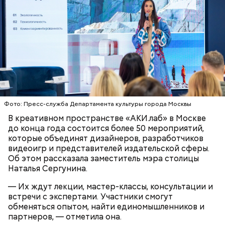
Братеевскую пойму;
Борисовские пруды;
Царицыно;
Битцевский лес;
Теплый Стан;
Исследователи считают, что в Большом
Парк победы;
Гнездниковском переулке Михаил Булгаков
Долину реки Сетунь;
впервые увидел Елену Шиловскую. Она была его
Парк Фили;
третьей женой и хранительницей литературного
Парк Покровское-Стрешнево;
наследия писателя. Они познакомились в доме №
Тимирязевский парк.
10, когда были в гостях у общих друзей. Они сразу
влюбились друг в друга, несмотря на то, что оба на
Фото: Пресс-служба Департамента культуры города Москвы
тот момент состояли в браке.
В креативном пространстве «АКИ.лаб» в Москве
до конца года состоится более 50 мероприятий,
которые объединят дизайнеров, разработчиков
Маршрут зеленого кольца проходит через:
видеоигр и представителей издательской сферы.
Об этом рассказала заместитель мэра столицы
Наталья Сергунина.
— Их ждут лекции, мастер-классы, консультации и
В Большом Гнездниковском переулке Мастер
встречи с экспертами. Участники смогут
впервые увидел Маргариту с букетом мимоз в
обменяться опытом, найти единомышленников и
руках. Именно здесь в доме № 10, где было
партнеров, — отметила она.
московское отделение газеты «Накануне», работал