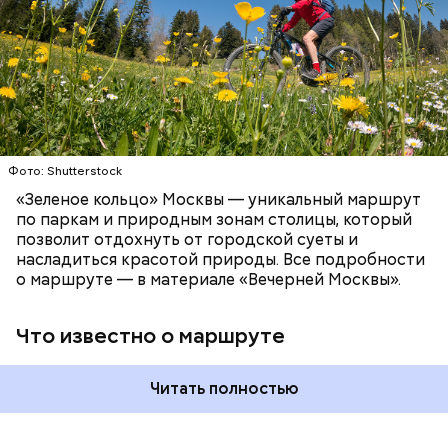
километров:
СПОРТ
ОТДЫХ
ВЕЛОСИПЕДЫ
САМОКАТЫ
МОСКВА
Фото: Shutterstock
Патриаршие пруды
«Зеленое кольцо» Москвы — уникальный маршрут
по паркам и природным зонам столицы, который
позволит отдохнуть от городской суеты и
насладиться красотой природы. Все подробности
о маршруте — в материале «Вечерней Москвы».
Что известно о маршруте
Читать полностью