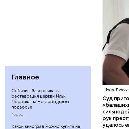
поставить
ОТРАВЛЕ
направили
сильнодей
СЛЕДСТВ
организм 
изъятой и
Главное
Фото: Пресс-
Собянин: Завершилась
реставрация церкви Ильи
Суд приг
Пророка на Новгородском
«балаших
подворье
сильнодей
Город
рук прест
По данном
удалось е
Какой виноград можно купить на