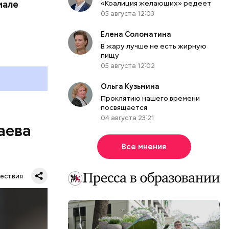
иале
«Коалиция желающих» редеет
ного
05 августа 12:03
Елена Соломатина
В жару лучше не есть жирную
пищу
05 августа 12:02
Ольга Кузьмина
Проклятию нашего времени
посвящается
04 августа 23:21
аева
Все мнения
ествия