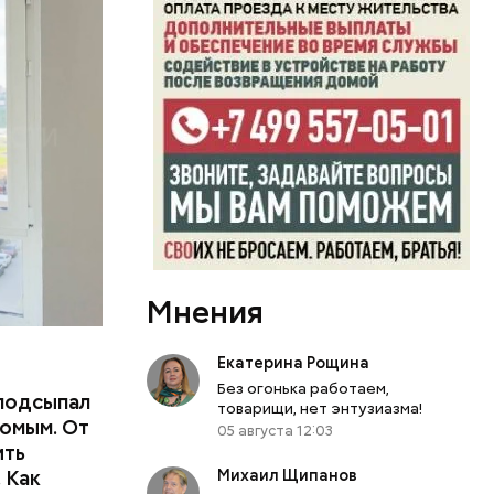
ших
пасть в
еде,
Мнения
Екатерина Рощина
Без огонька работаем,
подсыпал
товарищи, нет энтузиазма!
омым. От
05 августа 12:03
ить
тьям:
 Как
Михаил Щипанов