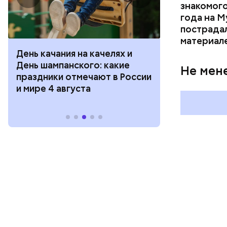
знакомого
года на М
пострадал
материал
х и
День арбуза и День поцелуев
День 
ие
с зеркалом: какие праздники
День 
Не мен
России
отмечают в России и мире 3
подок
августа
празд
и мире