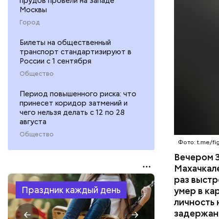
прудов провели на западе
Вечером 3
Москвы
жилого до
Город
неизвестн
СПОРТ
менее сем
Билеты на общественный
скорую по
РЕСПУБЛИ
транспорт стандартизируют в
умер по пу
России с 1 сентября
Общество
Период повышенного риска: что
принесет коридор затмений и
чего нельзя делать с 12 по 28
августа
Общество
Фото: t.me/fig
Вечером 3
Махачкал
раз выстр
Праздник каждый день
умер в ка
личность 
задержан.