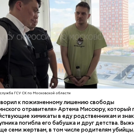
 им точный диагноз, после чего анализы потерпев
НИЯ
БАЛАШИХА
РОДИТЕЛИ
 на экспертизу. В них специалисты обнаружили
ствующий химикат дихлорэтан, который не мог по
ЕННЫЙ КОМИТЕТ
ЭКСПЕРТИЗЫ
супругов случайно. То же самое вещество нашли в 
з квартиры пострадавших.
служба ГСУ СК по Московской области
оворил к пожизненному лишению свободы
инского отравителя» Артема Миссюру, который 
ствующие химикаты в еду родственникам и знак
упника погибла его бабушка и друг детства. Выж
у факту СК возбудил
уголовное дело
по двум ста
ще семи жертвам, в том числе родителям убийцы.