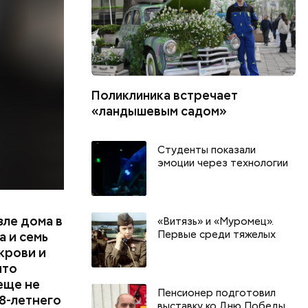
. Во дворе
ал
ена не
цию и
радавший
Поликлиника встречает
«ландышевым садом»
Студенты показали
эмоции через технологии
зле дома в
«Витязь» и «Муромец».
Первые среди тяжелых
 и семь
крови и
что
еще не
Пенсионер подготовил
8-летнего
выставку ко Дню Победы