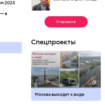
ом 2023
 — в
О проекте
ами ног
ь
Спецпроекты
 России
Москва выходит к воде