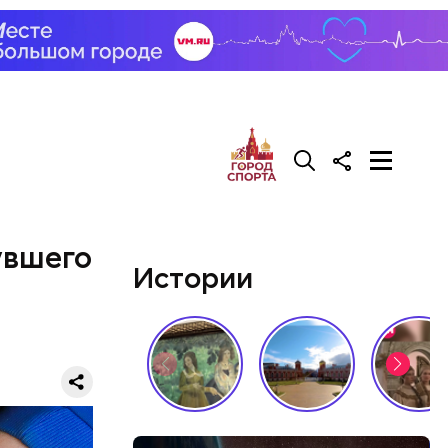
али возле
релил в
гонь
в
увшего
Истории