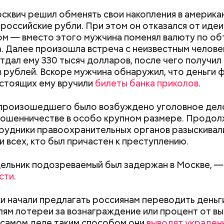
осквич решил обменять свои накопления в америка
 российские рубли. При этом он отказался от идеи
м — вместо этого мужчина поменял валюту по о
m. Далее произошла встреча с неизвестным челове
тдал ему 330 тысяч долларов, после чего получил 
 рублей. Вскоре мужчина обнаружил, что деньги 
стоящих ему вручили
билеты банка приколов
.
расследование. В квартире потерпевших установ
амеру видеонаблюдения. На записи попал 25-летн
 произошедшего было возбуждено уголовное дел
их Артем Миссюра, который тайно приходил в кв
мошенничестве в особо крупном размере. Продо
отчима и подсыпал им в еду химикаты. Также отра
рудники правоохранительных органов разыскивал
рядка отправились в село Чанко, где может скрыв
его младшая сестра.
и всех, кто был причастен к преступлению.
 злоумышленник. Параллельно с этим в Махачкале
ехват». Въезд и выезд в город перекрыты. Помимо
ельник подозреваемый был задержан в Москве, —
ие патрулируют улицы, железнодорожный вокзал 
сти
.
Как получить до 100 тысяч
Как узнать, снес
 начали предлагать россиянам переводить деньг
рублей от государства при
реновации в Мос
ям лотереи за вознаграждение или процент от в
трудной ситуации: кто может
искать информа
 самом деле таким способом они
выводят украден