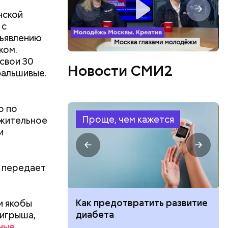
нской
 с
бъявлению
ком.
свои 30
Новости СМИ2
фальшивые.
или
ий сын
о по
артиру
Проще, чем кажется
лжительное
вленную
и
аться
 объявлен
 этого,
 передает
и
ут ли дом по
Как предотвратить развитие
и якобы
кве: где
диабета
ыигрыша,
цию и сроки
ные