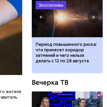
Эксклюзивы
ризнался,
елей,
к» из
Период повышенного риска:
Ни 
колько
да с
что принесет коридор
теа
его
 помочь
затмений и чего нельзя
«По
низил.
делать с 12 по 28 августа
Бик
л
Вечерка ТВ
го жителя
тавитель