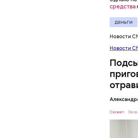
Pl
средства
Vi
ДЕНЬГИ
Новости С
Новости С
Подсы
приго
отрав
Видео: пре
Александр
— Личност
Сюжет:
Экск
меры к за
Все начал
Республик
больницу 