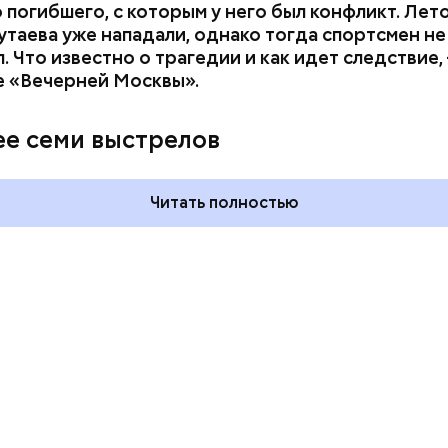
 погибшего, с которым у него был конфликт. Лет
утаева уже нападали, однако тогда спортсмен не
. Что известно о трагедии и как идет следствие,
е «Вечерней Москвы».
тульского пряника и
День шевеления пальц
сидения на
и Международный ден
ее семи выстрелов
онниках: какие
подкаблучника: какие
ники отмечают в России
праздники отмечают в
 2 августа
и мире 6 августа
Читать полностью