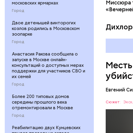
«Убийство
Миссюра т
московских ярмарках
уголовно
«Вечерне
Город
комитета 
Двое детенышей винторогих
Дихлор
козлов родились в Московском
зоопарке
Город
Анастасия Ракова сообщила о
запуске в Москве онлайн-
Месть
консультаций о доступных мерах
поддержки для участников СВО и
убийс
их семей
Город
Евгений Си
Более 200 типовых домов
середины прошлого века
Сюжет:
Экск
отремонтировали в Москве
Город
Реабилитацию двух Кунцевских