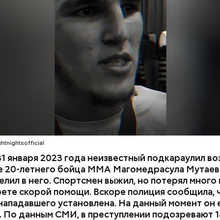
1 января Мутаев возвращался домой с тренировки
ма на улице Гапцахской в Махачкале на бойца нап
ый. Он выскочил из подъезда, выстрелил в спортсм
СЛЕДСТВЕННЫЙ КОМИТЕТ
ММА
и раз и скрылся. Очевидцы трагедии вызвали поли
мощь, однако врачи оказались бессильны — пост
КА ДАГЕСТАН
СМЕРТЬ
ти в больницу.
htnightsofficial
1 января 2023 года неизвестный подкараулил во
е 20-летнего бойца ММА Магомедрасула Мутаева
елил в него. Спортсмен выжил, но потерял много 
рете скорой помощи. Вскоре полиция сообщила, 
нападавшего установлена. На данный момент он 
 По данным СМИ, в преступлении подозревают 1