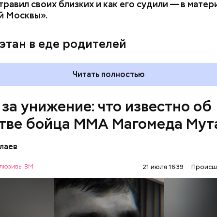
» и «Незаконный оборот оружия». Расследование
равил своих близких и как его судили — в матер
го дела
взял на контроль
председатель Следствен
й Москвы».
России Александр Бастрыкин.
этан в еде родителей
Читать полностью
 за унижение: что известно об
тве бойца ММА Магомеда Мут
лаев
люзивы ВМ
21 июля 16:39
Происш