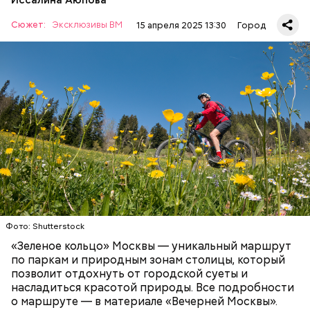
Аннушка разлила подсолнечное масло, и Берлиоз
остался без головы. Это произошло на перекрестке
Сюжет:
Эксклюзивы ВМ
15 апреля 2025 13:30
Город
улицы Малой Бронной и Ермолаевского переулка.
Сейчас на Патриарших прудах стоит знак с
Как рассказали «ВМ» в пресс-службе ЦОДД,
изображением силуэтов Воланда, Коровьева и
веломаршрут «Зеленое кольцо» соединит зеленые
Бегемота, который предостерегает от разговоров
зоны, метро, МЦД и МЦК по всей Москве.
с незнакомцами.
Протяженность такого маршрута составит 120
километров:
СПОРТ
ОТДЫХ
ВЕЛОСИПЕДЫ
САМОКАТЫ
МОСКВА
Патриаршие пруды
Фото: Shutterstock
«Зеленое кольцо» Москвы — уникальный маршрут
по паркам и природным зонам столицы, который
позволит отдохнуть от городской суеты и
насладиться красотой природы. Все подробности
о маршруте — в материале «Вечерней Москвы».