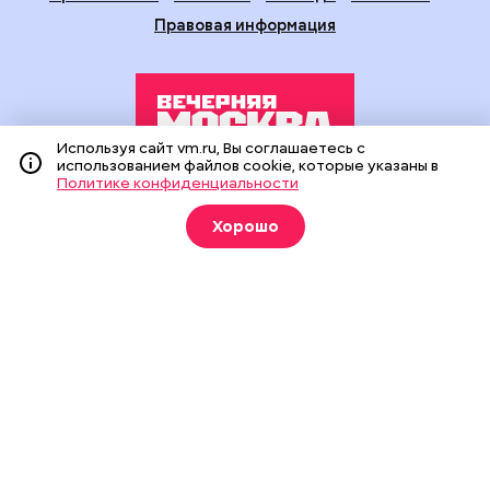
Правовая информация
Используя сайт vm.ru, Вы соглашаетесь с
использованием файлов cookie, которые указаны в
Политике конфиденциальности
Издание создано при финансовой поддержке Департамента
средств массовой информации и рекламы города Москвы.
Хорошо
На сайте применяются рекомендательные технологии
(информационные технологии предоставления информации
на основе сбора, систематизации и анализа сведений,
относящихся к предпочтениям пользователей сети
«Интернет», находящихся на территории Российской
Федерации).
Сетевое издание "Вечерняя Москва" (18+) зарегистрировано
в Федеральной службе по надзору в сфере связи,
информационных технологий и массовых коммуникаций
(Роскомнадзор). Свидетельство о регистрации ЭЛ № ФС 77 -
90524 от 09.12.2025. Учредитель: АО "Редакция газеты
"Вечерняя Москва". Главный редактор
vm.ru
: Александр
Геннадьевич Глуходедов. Адрес редакции: 127015, г.Москва,
Бумажный пр-д, д. 14, стр. 2. Телефон:
+7(499)557-04-24
. Адрес