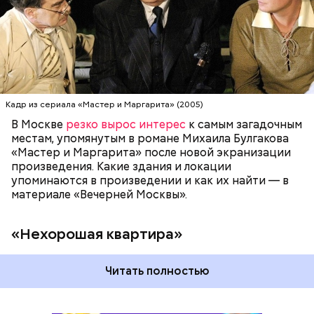
квартира» находится на улице Большой Садовой,
МОСКВА
ПИСАТЕЛИ
МИХАИЛ БУЛГАКОВ
дом 10. В маленькой комнате в коммуналке жил и
работал Михаил Булгаков три года — с 1921-го по
1924-й. Он называл ее «гнусной комнатой в гнусном
доме», потому что в доме постоянно происходили
перебои с электричеством, протекал потолок, за
стенкой ругались соседи. Именно поэтому она
стала прототипом «нехорошей квартиры», где жил
Кадр из сериала «Мастер и Маргарита» (2005)
Воланд со своей свитой, где прошел бал Сатаны.
В Москве
резко вырос интерес
к самым загадочным
местам, упомянутым в романе Михаила Булгакова
«Мастер и Маргарита» после новой экранизации
произведения. Какие здания и локации
упоминаются в произведении и как их найти — в
материале «Вечерней Москвы».
«Нехорошая квартира»
Читать полностью