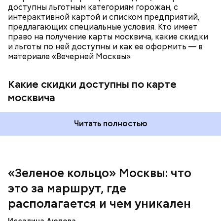
доступны льготным категориям горожан, с
интерактивной картой и списком предприятий,
предлагающих специальные условия. Кто имеет
право на получение карты москвича, какие скидки
и льготы по ней доступны и как ее оформить — в
материале «Вечерней Москвы».
Какие скидки доступны по карте
Подвал Мастера
москвича
— На сегодняшний день уже готово более 50
процентов веломаршрута, то есть около 71
километра. В 2023 году его продлили — от
Читать полностью
Тимирязевского парка до Лосиного Острова за
счет проложения велополос на улицах между
парками. Таким образом, уже готовы участки от
метро «Профсоюзная» до Лосиного Острова.
«Зеленое кольцо» Москвы: что
Безусловно, самым известным местом из романа
это за маршрут, где
являются Патриаршие пруды — именно там
начинается действие произведения. Здесь поэт
располагается и чем уникален
Иван Бездомный и литератор Михаил Берлиоз
встретились с Воландом и его свитой. Неподалеку
Иссалина Аюпова