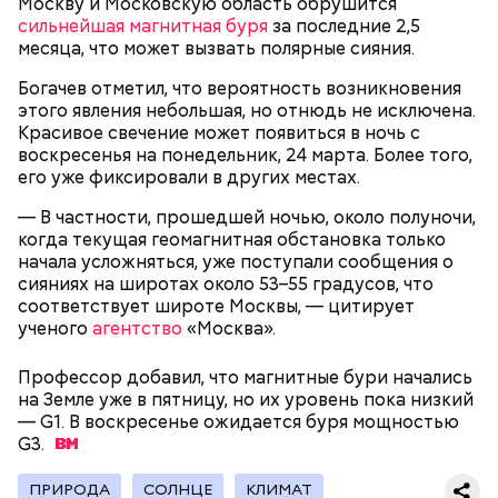
Москву и Московскую область обрушится
предложения партнеров. В нем можно включить
сильнейшая магнитная буря
за последние 2,5
сортировку по типам льготы, интересующим
месяца, что может вызвать полярные сияния.
товарам и услугам, брендам, станциям метро и
В Большом Гнездниковском переулке Мастер
другим.
Богачев отметил, что вероятность возникновения
впервые увидел Маргариту с букетом мимоз в
этого явления небольшая, но отнюдь не исключена.
руках. Именно здесь в доме № 10, где было
Красивое свечение может появиться в ночь с
московское отделение газеты «Накануне», работал
воскресенья на понедельник, 24 марта. Более того,
Михаил Булгаков. Кстати, этот дом упоминается в
его уже фиксировали в других местах.
сборнике писателя «Дьяволиада» и очерке «Сорок
сороков».
— В частности, прошедшей ночью, около полуночи,
когда текущая геомагнитная обстановка только
начала усложняться, уже поступали сообщения о
сияниях на широтах около 53–55 градусов, что
соответствует широте Москвы, — цитирует
ученого
агентство
«Москва».
На главной странице сайта
karta.mos.ru
можно
Профессор добавил, что магнитные бури начались
найти тематические подборки скидок и самые
на Земле уже в пятницу, но их уровень пока низкий
выгодные предложения, которые доступны на
— G1. В воскресенье ожидается буря мощностью
Где проходит
данный момент.
G3.
ПРИРОДА
СОЛНЦЕ
КЛИМАТ