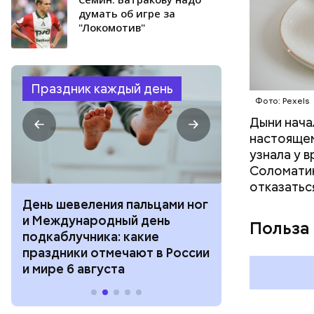
думать об игре за
"Локомотив"
Праздник каждый день
Фото: Pexels
Дыни начал
настоящем
узнала у 
Соломатин
отказатьс
День разглядывания
День качания
горизонта и День пьяного
День шампан
Польза
курсанта: какие праздники
праздники о
отмечают в России и мире 5
и мире 4 авг
августа