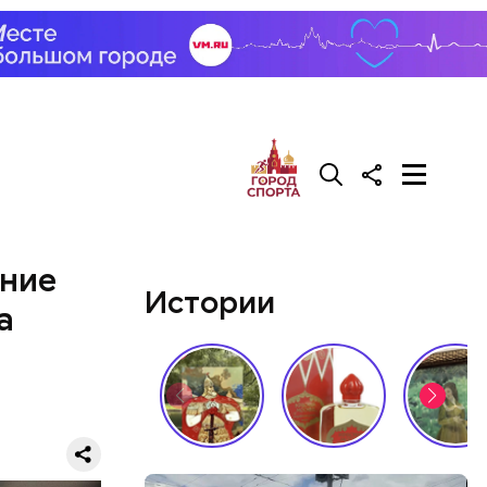
ение
Истории
а