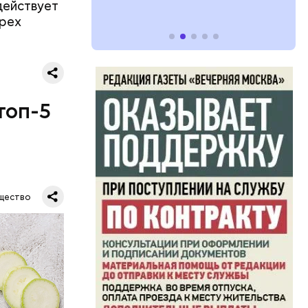
 действует
ырех
топ-5
щество