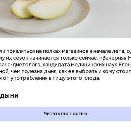
и появляться на полках магазинов в начале лета, о
у их сезон начинается только сейчас. «Вечерняя 
врача-диетолога, кандидата медицинских наук Еле
ой, чем полезна дыня, как ее выбрать и кому стои
я от употребления в пищу этого плода.
 на качелях и
День арбуза и День поцелуев
ского: какие
с зеркалом: какие праздники
 дыни
тмечают в России
отмечают в России и мире 3
уста
августа
Читать полностью