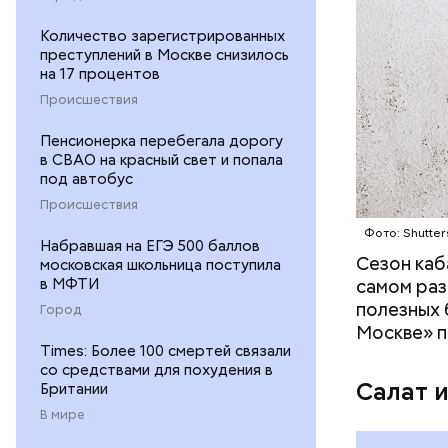
Количество зарегистрированных
— В момен
преступлений в Москве снизилось
контролир
на 17 процентов
положител
Происшествия
предотвра
кремний
Пенсионерка перебегала дорогу
омолаж
в СВАО на красный свет и попала
витамин
под автобус
помогае
Происшествия
кожи;
Фото: Shutter
клетчат
Набравшая на ЕГЭ 500 баллов
холесте
Сезон каб
московская школьница поступила
фолиева
в МФТИ
самом раз
беремен
полезных 
Город
плода. 
Москве» п
гомоцис
Times: Более 100 смертей связали
со средствами для похудения в
организ
Салат 
Британии
ряда оп
В мире
бета-ка
иммунит