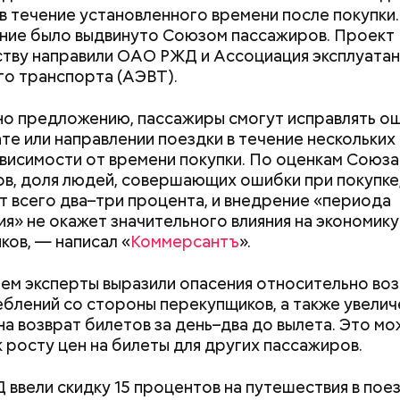
в течение установленного времени после покупки.
ние было выдвинуто Союзом пассажиров. Проект
тву направили ОАО РЖД и Ассоциация эксплуата
о транспорта (АЭВТ).
;
о предложению, пассажиры смогут исправлять ош
а;
ате или направлении поездки в течение нескольких
зависимости от времени покупки. По оценкам Союза
ое масло;
в, доля людей, совершающих ошибки при покупке
erstock
т всего два–три процента, и внедрение «периода
я» не окажет значительного влияния на экономику
ков, — написал «
Коммерсантъ
».
тем эксперты выразили опасения относительно в
блений со стороны перекупщиков, а также увелич
на возврат билетов за день–два до вылета. Это м
Как получить до 100 тысяч
Как узнать, снес
к росту цен на билеты для других пассажиров.
рублей от государства при
реновации в Мос
трудной ситуации: кто может
искать информа
ыни
 ввели скидку 15 процентов на путешествия в пое
претендовать и какие нужны