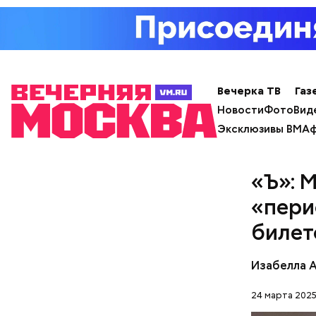
Спагет
Вечерка ТВ
Газ
Новости
Фото
Вид
Эксклюзивы ВМ
Аф
«Ъ»: 
«пери
билет
Изабелла 
24 марта 2025