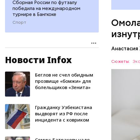
Сборная России по футзалу
«делает
победила на международном
А еще и
турнире в Бангкоке
Омола
лютеин 
Спорт
наше зр
изнут
калий —
сердечн
Анастасия
давлени
магний 
Новости Infox
Дыня соде
Сюжеты:
Экс
организму
рассказал
Беглов не счел обидным
ЗДОРОВЬ
минералам
прозвище «бомжи» для
болельщиков «Зенита»
ФРУКТЫ
Гражданку Узбекистана
выдворят из РФ после
инцидента с ковриком
Семин: Батракову надо