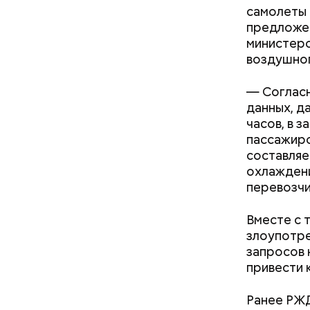
самолеты 
предложе
министерс
воздушног
кабачок
— Согласн
петрушк
данных, д
чеснок;
часов, в 
оливков
пассажиро
соль.
Фото: Shutt
составляе
охлаждени
перевозчи
Вместе с 
злоупотре
запросов 
Как поменять батареи дома и
привести 
не получить штраф
Вред д
Ранее РЖД