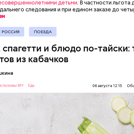
есовершеннолетними детьми
. В частности льгота
документы
 дальнего следования и при едином заказе до чет
РОССИЯ
ПОЕЗДА
, спагетти и блюдо по-тайски: 
тов из кабачков
шкина
нты:
клюзивы ВМ
Еда
06 августа 12:15
Об
ОВОЩИ
РЕЦЕПТЫ