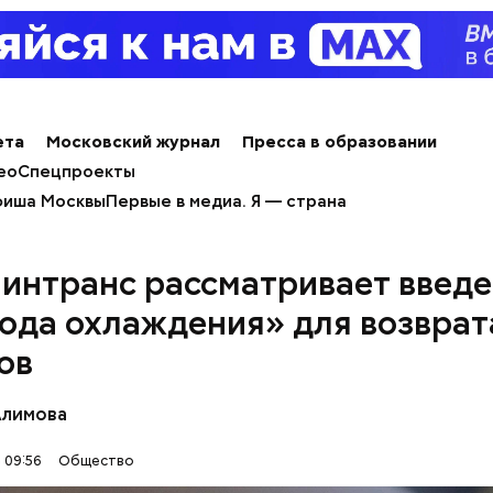
ти из кабачков
ета
Московский журнал
Пресса в образовании
ео
Спецпроекты
иша Москвы
Первые в медиа. Я — страна
Минтранс рассматривает введ
ода охлаждения» для возврат
ов
Алимова
 09:56
Общество