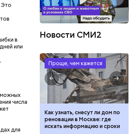
 Это
нтов
Новости СМИ2
ибки в
 дней или
,
Проще, чем кажется
озможных
ения числа
ожет
ут ли дом по
Как предотвратить развитие
кве: где
диабета
цию и сроки
здах для