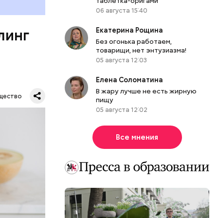
таблетка-оригами
органов.
06 августа 15:40
ет;
Екатерина Рощина
линг
рживают
Без огонька работаем,
товарищи, нет энтузиазма!
05 августа 12:03
Елена Соломатина
ся.
В жару лучше не есть жирную
му
щество
пищу
ь,
05 августа 12:02
и и
Все мнения