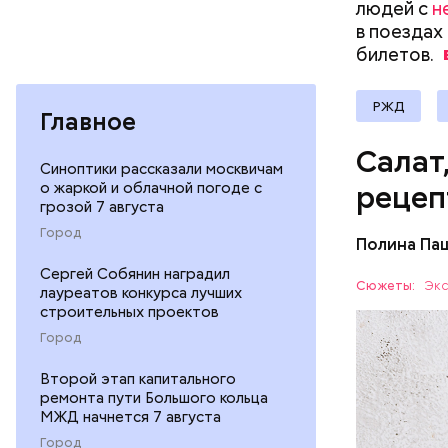
людей с
н
в поездах
билетов.
РЖД
Главное
Салат
Синоптики рассказали москвичам
о жаркой и облачной погоде с
рецеп
грозой 7 августа
Город
Полина Па
Ингредие
Сергей Собянин наградил
Сюжеты:
Экс
лауреатов конкурса лучших
строительных проектов
ЕДА
Город
Второй этап капитального
ремонта пути Большого кольца
МЖД начнется 7 августа
Город