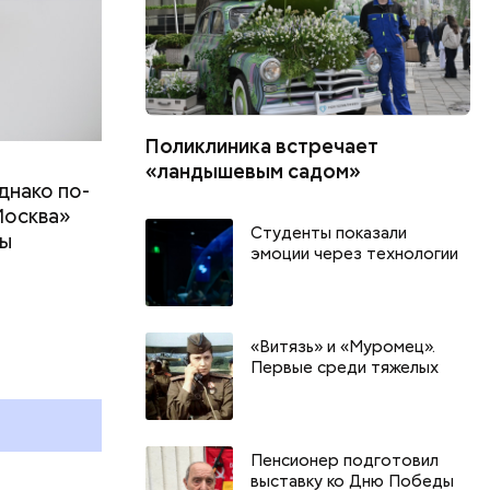
Поликлиника встречает
«ландышевым садом»
днако по-
Москва»
Студенты показали
ны
эмоции через технологии
т
День собирания звезд и
Международный день
«Витязь» и «Муромец».
Первые среди тяжелых
холостяка: какие праздники
отмечают в России и мире 7
августа
Пенсионер подготовил
выставку ко Дню Победы