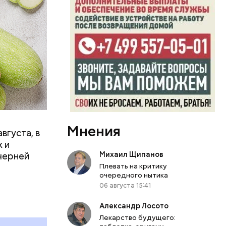
вает
р,
ргор
Мнения
вгуста, в
дима
 и
убка у
Михаил Щипанов
черней
овня
Плевать на критику
очередного нытика
 в
06 августа 15:41
развитие
Александр Лосото
е
Лекарство будущего:
ня