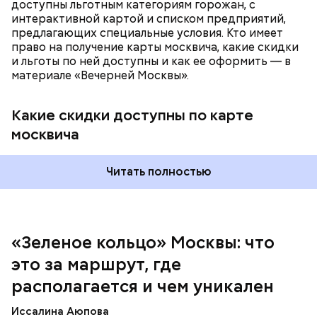
доступны льготным категориям горожан, с
интерактивной картой и списком предприятий,
предлагающих специальные условия. Кто имеет
право на получение карты москвича, какие скидки
и льготы по ней доступны и как ее оформить — в
материале «Вечерней Москвы».
Какие скидки доступны по карте
москвича
— На сегодняшний день уже готово более 50
процентов веломаршрута, то есть около 71
километра. В 2023 году его продлили — от
Читать полностью
Тимирязевского парка до Лосиного Острова за
счет проложения велополос на улицах между
парками. Таким образом, уже готовы участки от
метро «Профсоюзная» до Лосиного Острова.
«Зеленое кольцо» Москвы: что
это за маршрут, где
располагается и чем уникален
Иссалина Аюпова