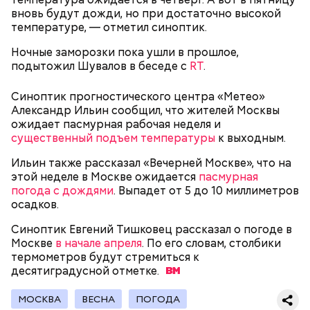
сортировку по типам льготы, интересующим
вновь будут дожди, но при достаточно высокой
товарам и услугам, брендам, станциям метро и
температуре, — отметил синоптик.
другим.
Ночные заморозки пока ушли в прошлое,
подытожил Шувалов в беседе с
RT
.
Синоптик прогностического центра «Метео»
Александр Ильин сообщил, что жителей Москвы
ожидает пасмурная рабочая неделя и
существенный подъем температуры
к выходным.
Ильин также рассказал «Вечерней Москве», что на
этой неделе в Москве ожидается
пасмурная
погода с дождями
. Выпадет от 5 до 10 миллиметров
осадков.
На главной странице сайта
karta.mos.ru
можно
Синоптик Евгений Тишковец рассказал о погоде в
найти тематические подборки скидок и самые
Москве
в начале апреля
. По его словам, столбики
выгодные предложения, которые доступны на
термометров будут стремиться к
Где проходит
данный момент.
десятиградусной
отметке.
МОСКВА
ВЕСНА
ПОГОДА