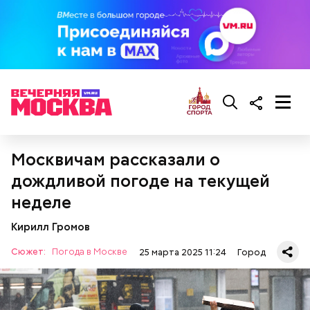
Обеспечение комфорта и
безопасности
Москвичам рассказали о
Кто может получить карту москвича
дождливой погоде на текущей
неделе
Кирилл Громов
Сюжет:
Погода в Москве
25 марта 2025 11:24
Город
Карта маршрута
Фото: Пресс-служба ЦОДД