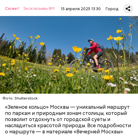
Сюжет:
Эксклюзивы ВМ
15 апреля 2025 13:30
Город
Как рассказали «ВМ» в пресс-службе ЦОДД,
веломаршрут «Зеленое кольцо» соединит зеленые
зоны, метро, МЦД и МЦК по всей Москве.
Протяженность такого маршрута составит 120
километров:
СПОРТ
ОТДЫХ
ВЕЛОСИПЕДЫ
САМОКАТЫ
МОСКВА
Фото: Shutterstock
«Зеленое кольцо» Москвы — уникальный маршрут
по паркам и природным зонам столицы, который
позволит отдохнуть от городской суеты и
насладиться красотой природы. Все подробности
о маршруте — в материале «Вечерней Москвы».