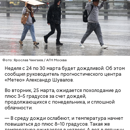
Ботанический сад РАН;
ВДНХ;
Лосиный Остров;
Измайловский парк;
Кемеровский лесопарк;
Также существует раздел «Стать партнером»,
Парк Кузьминки;
который будет полезен представителям бизнеса. В
Парк 850-летия Москвы;
нем можно найти информацию о том, какие
Братеевскую пойму;
преимущества дает предпринимателям участие в
Борисовские пруды;
программе лояльности. Там же можно заполнить и
Царицыно;
отправить заявку на присоединение к ней.
Фото: Ярослав Чингаев / АГН Москва
Битцевский лес;
Теплый Стан;
Неделя с 24 по 30 марта будет дождливой. Об этом
Парк победы;
сообщил руководитель прогностического центра
Долину реки Сетунь;
«Метео» Александр Шувалов.
Парк Фили;
Во вторник, 25 марта, ожидается похолодание до
Парк Покровское-Стрешнево;
плюс 3–5 градусов за счет дождей,
Тимирязевский парк.
продолжающихся с понедельника, и сплошной
облачности.
— В среду дожди ослабеют, и температура начнет
Маршрут зеленого кольца проходит через:
В разделе «Каталог» представлены все
повышаться до плюс 8–10 градусов. Такая же
предложения партнеров. В нем можно включить
температура ожидается в четверг. А вот в пятницу