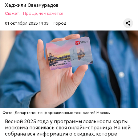
образование (курсы и учебные центры);
Хаджили Овезмурадов
смогут как отдыхать, так и ездить по делам по
одежда;
реализованным велополосам и велодорожкам.
Сюжет:
Проще, чем кажется
оптика;
парфюмерия и косметика;
01 октября 2025 14:39
Город
продукты питания (супермаркеты, магазины у
дома);
спортивные магазины;
страхование, право и финансы;
бытовая техника и электроника;
товары для дома;
туризм (санатории, гостиницы, турфирмы).
Скидки по карте москвича доступны в следующих
категориях:
ПОРТАЛ MOS.RU
МОСКВА
ЛЬГОТЫ
В настоящее время велоинфраструктура «Зеленого
кольца» реализована в пяти округах города,
Фото: Департамент информационных технологий Москвы
подчеркнули в ЦОДД:
Весной 2025 года у программы лояльности карты
москвича появилась своя онлайн-страница. На ней
собрана вся информация о скидках, которые