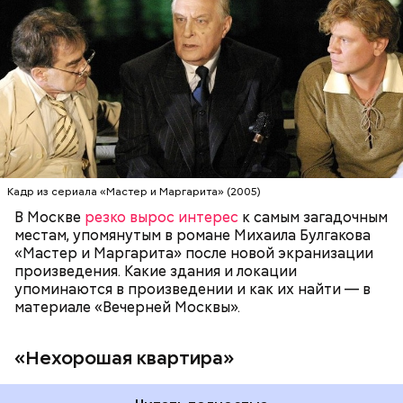
и Маргарита» — это «нехорошая квартира» в доме
№ 50 302-Бис. Именно в ней проживал повелитель
сил тьмы Воланд. Настоящая «нехорошая
квартира» находится на улице Большой Садовой,
МОСКВА
ПИСАТЕЛИ
МИХАИЛ БУЛГАКОВ
дом 10. В маленькой комнате в коммуналке жил и
работал Михаил Булгаков три года — с 1921-го по
1924-й. Он называл ее «гнусной комнатой в гнусном
доме», потому что в доме постоянно происходили
перебои с электричеством, протекал потолок, за
стенкой ругались соседи. Именно поэтому она
стала прототипом «нехорошей квартиры», где жил
Кадр из сериала «Мастер и Маргарита» (2005)
Воланд со своей свитой, где прошел бал Сатаны.
В Москве
резко вырос интерес
к самым загадочным
местам, упомянутым в романе Михаила Булгакова
«Мастер и Маргарита» после новой экранизации
произведения. Какие здания и локации
упоминаются в произведении и как их найти — в
материале «Вечерней Москвы».
«Нехорошая квартира»