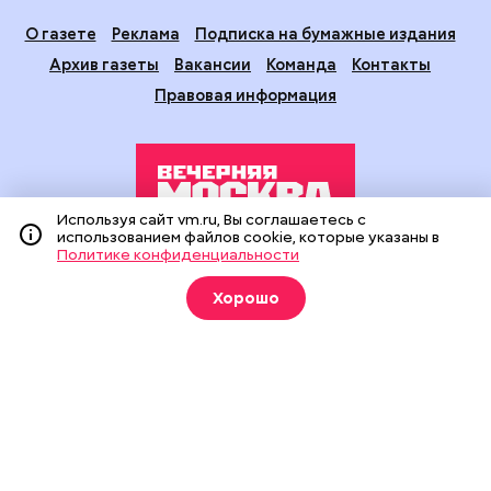
О газете
Реклама
Подписка на бумажные издания
Архив газеты
Вакансии
Команда
Контакты
Правовая информация
Используя сайт vm.ru, Вы соглашаетесь с
использованием файлов cookie, которые указаны в
Политике конфиденциальности
Издание создано при финансовой поддержке Департамента
средств массовой информации и рекламы города Москвы.
Хорошо
На сайте применяются рекомендательные технологии
(информационные технологии предоставления информации
на основе сбора, систематизации и анализа сведений,
относящихся к предпочтениям пользователей сети
«Интернет», находящихся на территории Российской
Федерации).
Сетевое издание "Вечерняя Москва" (18+) зарегистрировано
в Федеральной службе по надзору в сфере связи,
информационных технологий и массовых коммуникаций
(Роскомнадзор). Свидетельство о регистрации ЭЛ № ФС 77 -