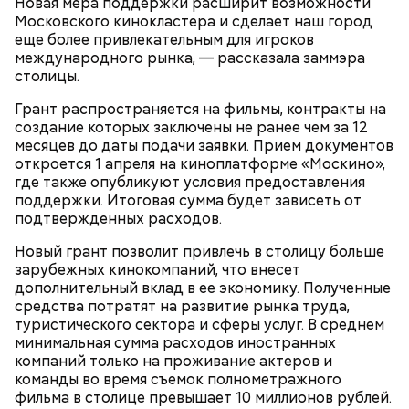
Карта маршрута
Новая мера поддержки расширит возможности
Дом Грибоедова
Московского кинокластера и сделает наш город
еще более привлекательным для игроков
Фото: Пресс-служба ЦОДД
международного рынка, — рассказала заммэра
столицы.
Ботанический сад РАН;
ВДНХ;
Грант распространяется на фильмы, контракты на
Лосиный Остров;
создание которых заключены не ранее чем за 12
Измайловский парк;
месяцев до даты подачи заявки. Прием документов
Кемеровский лесопарк;
Также существует раздел «Стать партнером»,
откроется 1 апреля на киноплатформе «Москино»,
Парк Кузьминки;
который будет полезен представителям бизнеса. В
где также опубликуют условия предоставления
Парк 850-летия Москвы;
нем можно найти информацию о том, какие
поддержки. Итоговая сумма будет зависеть от
Братеевскую пойму;
преимущества дает предпринимателям участие в
подтвержденных расходов.
Борисовские пруды;
программе лояльности. Там же можно заполнить и
Царицыно;
отправить заявку на присоединение к ней.
Новый грант позволит привлечь в столицу больше
Исследователи считают, что в Большом
Битцевский лес;
зарубежных кинокомпаний, что внесет
Гнездниковском переулке Михаил Булгаков
Теплый Стан;
дополнительный вклад в ее экономику. Полученные
впервые увидел Елену Шиловскую. Она была его
Парк победы;
средства потратят на развитие рынка труда,
третьей женой и хранительницей литературного
Долину реки Сетунь;
туристического сектора и сферы услуг. В среднем
наследия писателя. Они познакомились в доме №
Парк Фили;
минимальная сумма расходов иностранных
10, когда были в гостях у общих друзей. Они сразу
Парк Покровское-Стрешнево;
компаний только на проживание актеров и
влюбились друг в друга, несмотря на то, что оба на
Тимирязевский парк.
команды во время съемок полнометражного
тот момент состояли в браке.
фильма в столице превышает 10 миллионов рублей.