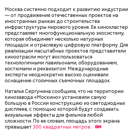
Москва системно подходит к развитию индустрии
Маршрут зеленого кольца проходит через:
В разделе «Каталог» представлены все
— от продвижения отечественных проектов на
предложения партнеров. В нем можно включить
иностранных рынках до строительства
сортировку по типам льготы, интересующим
инфраструктуры мирового уровня. Ее кинокластер
товарам и услугам, брендам, станциям метро и
представляет многофункциональную экосистему,
В Большом Гнездниковском переулке Мастер
другим.
которая объединяет несколько натурных
впервые увидел Маргариту с букетом мимоз в
площадок и отраслевую цифровую платформу. Для
руках. Именно здесь в доме № 10, где было
реализации масштабных проектов представители
московское отделение газеты «Накануне», работал
киноотрасли могут воспользоваться
Михаил Булгаков. Кстати, этот дом упоминается в
технологичными павильонами, оборудованием,
сборнике писателя «Дьяволиада» и очерке «Сорок
костюмами и реквизитом. Международные
сороков».
эксперты неоднократно высоко оценивали
оснащение столичных съемочных площадок.
Наталья Сергунина сообщила, что на территории
кинозавода «Москино» установили самую
большую в России конструкцию из светодиодных
дисплеев, с помощью которой будут создавать
визуальные эффекты для фильмов любой
На главной странице сайта
karta.mos.ru
можно
сложности. По ее словам, площадь этого экрана
найти тематические подборки скидок и самые
превышает
300 квадратных метров
.
выгодные предложения, которые доступны на