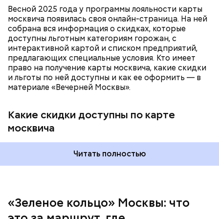
подчеркнули в ЦОДД:
Весной 2025 года у программы лояльности карты
москвича появилась своя онлайн-страница. На ней
собрана вся информация о скидках, которые
доступны льготным категориям горожан, с
интерактивной картой и списком предприятий,
предлагающих специальные условия. Кто имеет
право на получение карты москвича, какие скидки
и льготы по ней доступны и как ее оформить — в
материале «Вечерней Москвы».
Какие скидки доступны по карте
Подвал Мастера
москвича
— На сегодняшний день уже готово более 50
процентов веломаршрута, то есть около 71
километра. В 2023 году его продлили — от
Читать полностью
Тимирязевского парка до Лосиного Острова за
счет проложения велополос на улицах между
парками. Таким образом, уже готовы участки от
метро «Профсоюзная» до Лосиного Острова.
«Зеленое кольцо» Москвы: что
Безусловно, самым известным местом из романа
это за маршрут, где
являются Патриаршие пруды — именно там