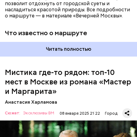
позволит отдохнуть от городской суеты и
насладиться красотой природы. Все подробности
о маршруте — в материале «Вечерней Москвы».
Что известно о маршруте
Читать полностью
Мистика где-то рядом: топ-10
мест в Москве из романа «Мастер
На данный момент квартира на Большой Садовой
стала Музеем Булгакова. В ней воссоздана
и Маргарита»
атмосфера жизни и быта начала ХХ века с большим
количеством вещей, которые имеют отношение к
Анастасия Харламова
роману.
Сюжет:
Эксклюзивы ВМ
08 января 2025 21:22
Город
Одно из культовых мест романа Булгакова «Мастер