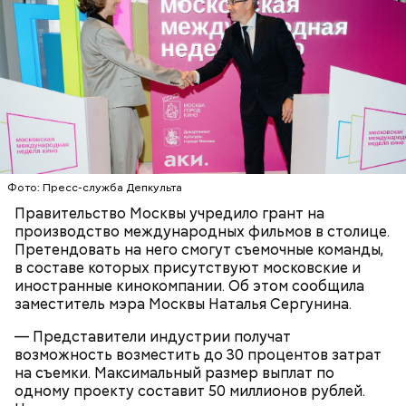
В романе «Мастер и Маргарита» объединение
литераторов МАССОЛИТ, которое возглавлял
Михаил Берлиоз, находится в двухэтажном
Обеспечение комфорта и
старинном доме. Прообразом стал Дом Герцена на
безопасности
Тверском бульваре, 25. В 1920-х годах здесь было
несколько литературных организаций —
Российская ассоциация пролетарских писателей и
Московская ассоциация пролетарских писателей.
Фото: Пресс-служба Депкульта
Сегодня здесь располагается Литературный
институт имени Максима Горького.
Правительство Москвы учредило грант на
производство международных фильмов в столице.
Претендовать на него смогут съемочные команды,
в составе которых присутствуют московские и
Кто может получить карту москвича
иностранные кинокомпании. Об этом сообщила
заместитель мэра Москвы Наталья Сергунина.
— Представители индустрии получат
возможность возместить до 30 процентов затрат
на съемки. Максимальный размер выплат по
одному проекту составит 50 миллионов рублей.