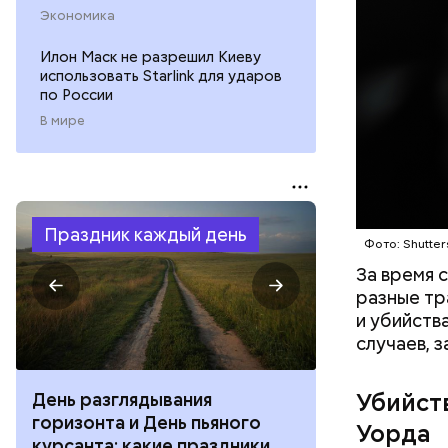
однажды п
Экономика
его «подс
Илон Маск не разрешил Киеву
использовать Starlink для ударов
по России
В мире
Фото: соцс
Праздник каждый день
Фото: Shutter
За время 
разные тр
и убийств
случаев, 
Убийст
День качания на качелях и
День арбуза
День шампанского: какие
с зеркалом: 
Уорда
праздники отмечают в России
отмечают в Р