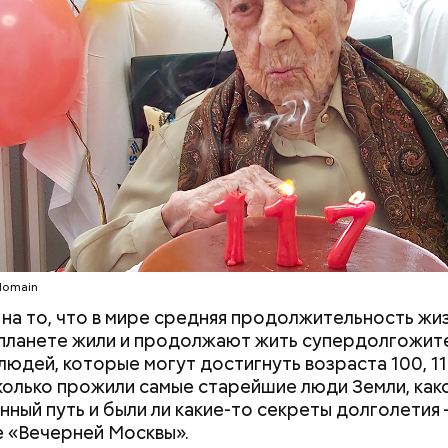
c domain
c domain
domain
на то, что в мире средняя продолжительность жи
а планете жили и продолжают жить супердолгожите
во Ли Харви Освальда
людей, которые могут достигнуть возраста 100, 110
Сколько прожили самые старейшие люди Земли, како
нный путь и были ли какие-то секреты долголетия 
 «Вечерней Москвы».