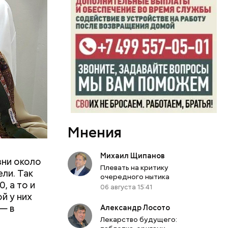
Мнения
Михаил Щипанов
зни около
Плевать на критику
ли. Так
очередного нытика
, а то и
06 августа 15:41
й у них
— в
Александр Лосото
Лекарство будущего: