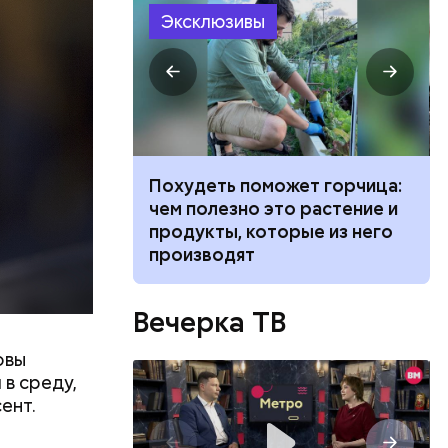
. Убийцей
Эксклюзивы
взглядов.
ет горчица:
Мужчина умер после укуса
 растение и
гадюки: как отличить ее от
ые из него
ужа и когда она атакует
Вечерка ТВ
овы
в среду,
ент.