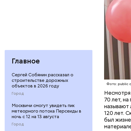
Фото: publi
Главное
Сергей Собянин рассказал о
строительстве дорожных
Фото: publi
Фото: public 
объектов в 2026 году
Несмотря 
Город
70 лет, н
Убийст
Москвичи смогут увидеть пик
называют 
метеорного потока Персеиды в
120 лет. 
ночь с 12 на 13 августа
был жизне
Город
материале