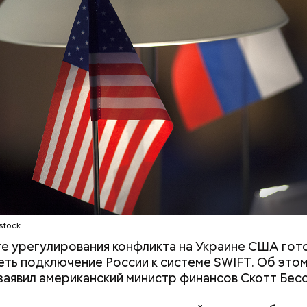
 Асанума скончался, не успев доехать до больницы
студент Отоя Ямагути, приверженец ультраправых 
сколько дней Ямагути покончил с собой в тюрьме.
Рандон (118 лет)
Выломал дверь ванной и
Похудеть помож
зарезал: почему москвич
чем полезно это
жестоко убил беременную
продукты, котор
жену
производят
stock
те урегулирования конфликта на Украине США гот
ть подключение России к системе SWIFT. Об этом 
 заявил американский министр финансов Скотт Бесс
edia.org