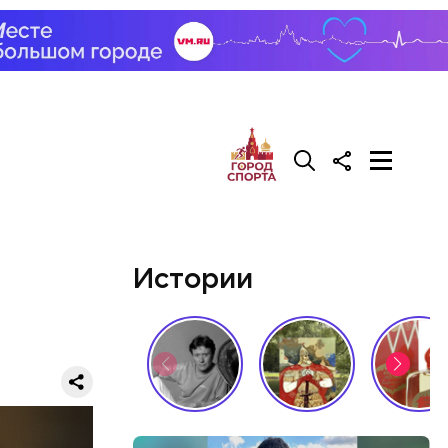
тах
— в
Истории
баты со
ию.
 когда
7-летний
и грудь