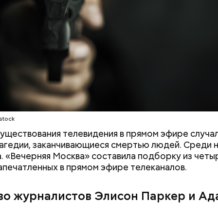
озволила себе расистское высказывание в его ад
идела», а Уорд написал на него жалобу в отдел ка
ети скриншот
stock
существования телевидения в прямом эфире случа
агедии, заканчивающиеся смертью людей. Среди н
а. «Вечерняя Москва» составила подборку из четы
запечатленных в прямом эфире телеканалов.
во журналистов Элисон Паркер и Ад
 и День поцелуев
День собирания звезд и
какие праздники
Международный день
оссии и мире 3
холостяка: какие праздники