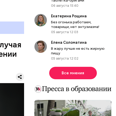
таблетка-оригами
06 августа 15:40
Екатерина Рощина
Без огонька работаем,
товарищи, нет энтузиазма!
он Паркер
05 августа 12:03
ии
льного
случая
Елена Соломатина
омент в
В жару лучше не есть жирную
ении
к этого
пищу
ко
05 августа 12:02
ена в
 машине,
Все мнения
ся, однако
ьбы в
 в
еркви в
лэнаган
асовой
 Паркер