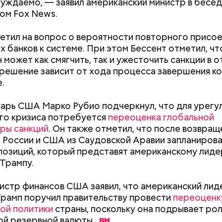
уждаемо, — заявил американский министр в бесед
ом Fox News.
ветил на вопрос о вероятности повторного присо
х банков к системе. При этом Бессент отметил, чт
 может как смягчить, так и ужесточить санкции в 
решение зависит от хода процесса завершения к
.
ду Тадзима потеряла мужа. А спустя 11 лет перееха
х. В 2015 году, когда ей было 115 лет, она была п
во политика Инэдзиро Асанумы
арь США Марко Рубио подчеркнул, что для урегу
рым человеком в Японии, а в 2017-м — старейшим 
го кризиса потребуется
переоценка глобальной
ире. Также она была последним человеком, родив
ры санкций
. Он также отметил, что после возвращ
Наби Тадзима умерла 21 апреля 2018 года, прожив 1
 России и США из Саудовской Аравии запланиров
 позиций, который представят американскому лиде
Трампу.
истр финансов США заявил, что американский лид
Как узнать, снесут ли дом по
Как предотврат
рамп поручил правительству провести
переоценк
реновации в Москве: где
диабета
ой политики
страны, поскольку она подрывает ро
искать информацию и сроки
ой резервной
валюты.
 1963 года мир потрясло известие об убийстве 35-