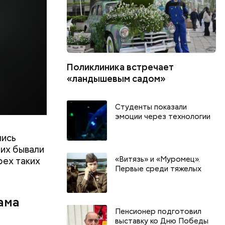
рес и даже
дров.
Поликлиника встречает
«ландышевым садом»
Студенты показали
эмоции через технологии
лись
их бывали
«Витязь» и «Муромец».
рех таких
Первые среди тяжелых
ама
Пенсионер подготовил
выставку ко Дню Победы