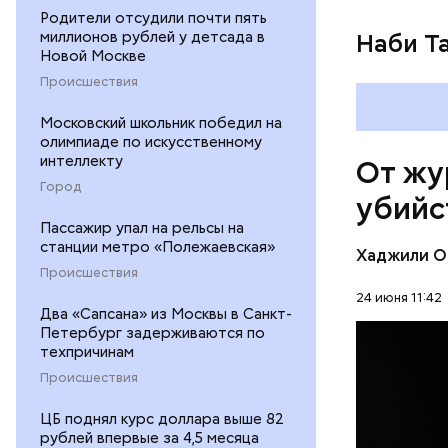
Родители отсудили почти пять
миллионов рублей у детсада в
Наби Та
Новой Москве
Происшествия
26 август
сотрудник
Московский школьник победил на
и операто
олимпиаде по искусственному
туризма. 
интеллекту
От жу
директора
Город
убийс
помещение
канала ко
Пассажир упал на рельсы на
выстрелов
станции метро «Полежаевская»
Хаджили О
спину. Фл
Происшествия
но спустя
24 июня 11:42
Два «Сапсана» из Москвы в Санкт-
умер не ср
Петербург задерживаются по
редакцию 
техпричинам
ПРОИСШЕ
котором о
Происшествия
Чарлстоне
УБИЙСТВ
был черно
ЦБ поднял курс доллара выше 82
дискримин
рублей впервые за 4,5 месяца