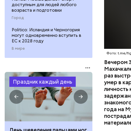
умер по пу
доступным для людей любого
возраста и подготовки
Город
Politico: Исландия и Черногория
могут одновременно вступить в
ЕС к 2028 году
В мире
Фото: t.me/fig
Вечером 3
Махачкал
раз выстр
Праздник каждый день
умер в ка
личность 
задержан.
знакомого
года на М
пострадал
материал
День шевеления пальцами ног
День разгля