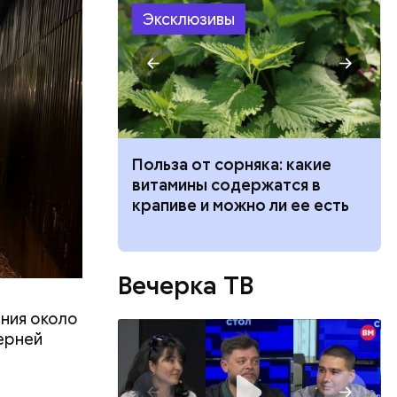
Эксклюзивы
ризнался,
елей,
колько
его
низил.
л
ведет к
Польза от сорняка: какие
пасно
витамины содержатся в
рвов глаз
крапиве и можно ли ее есть
Вечерка ТВ
ния около
ерней