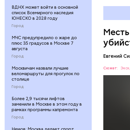
ВДНХ может войти в основной
список Всемирного наследия
ЮНЕСКО в 2028 году
Город
Месть
МЧС предупредило о жаре до
убийс
плюс 35 градусов в Москве 7
августа
Евгений Си
Город
Москвичам назвали лучшие
Сюжет:
Экск
веломаршруты для прогулок по
столице
Город
Более 2,9 тысячи лифтов
Вечером 3
заменили в Москве в этом году в
жилого до
рамках программы капремонта
неизвестн
СПОРТ
Город
менее сем
скорую по
РЕСПУБЛИ
Немов: Москва делает спорт