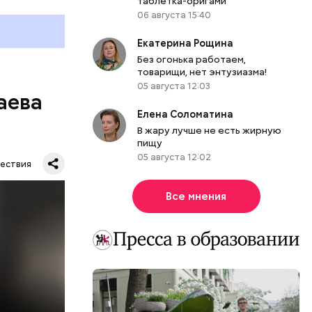
таблетка-оригами
06 августа 15:40
Екатерина Рощина
Без огонька работаем,
товарищи, нет энтузиазма!
05 августа 12:03
аева
Елена Соломатина
В жару лучше не есть жирную
пищу
05 августа 12:02
ествия
Все мнения
. Во дворе
ал
ена не
цию и
радавший