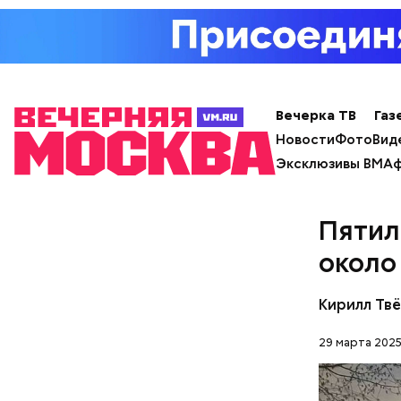
Примечате
Школы еди
спортсмен
ответ.
Вечерка ТВ
Газ
Новости
Фото
Вид
Эксклюзивы ВМ
Аф
Пятил
около
Кирилл Тв
29 марта 2025