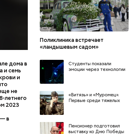
Поликлиника встречает
«ландышевым садом»
зле дома в
Студенты показали
эмоции через технологии
 и семь
крови и
что
еще не
«Витязь» и «Муромец».
8-летнего
Первые среди тяжелых
ом 2023
 — в
Пенсионер подготовил
выставку ко Дню Победы
День арбуза и День поцелуев
День собира