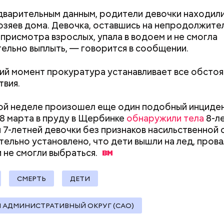
варительным данным, родители девочки находили
хозяев дома. Девочка, оставшись на непродолжите
 присмотра взрослых, упала в водоем и не смогла
расследование. В квартире потерпевших установ
ельно выплыть, — говорится в сообщении.
амеру видеонаблюдения. На записи попал 25-летн
их Артем Миссюра, который тайно приходил в кв
ий момент прокуратура устанавливает все обстоя
отчима и подсыпал им в еду химикаты. Также отра
рядка отправились в село Чанко, где может скрыв
вия.
его младшая сестра.
 злоумышленник. Параллельно с этим в Махачкале
ехват». Въезд и выезд в город перекрыты. Помимо
й неделе произошел еще один подобный инциден
ие патрулируют улицы, железнодорожный вокзал 
8 марта в пруду в Щербинке
обнаружили тела
8-л
и 7-летней девочки без признаков насильственной 
ельно установлено, что дети вышли на лед, пров
и не смогли
выбраться.
ay
СМЕРТЬ
ДЕТИ
Как поменять батареи дома и
Как получить до
deo
не получить штраф
рублей от госу
 АДМИНИСТРАТИВНЫЙ ОКРУГ (САО)
трудной ситуац
претендовать и