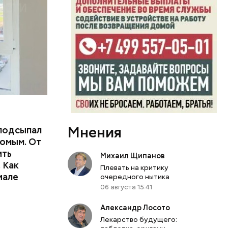
Мнения
подсыпал
омым. От
ить
Михаил Щипанов
тьям:
 Как
Плевать на критику
иале
очередного нытика
ного
06 августа 15:41
Александр Лосото
Лекарство будущего: