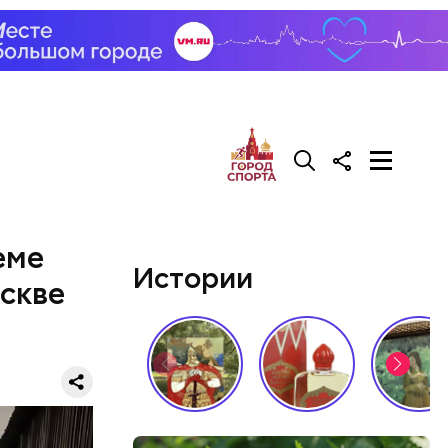
али возле
релил в
гонь
в
еме
Истории
скве