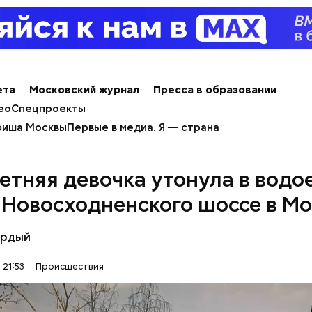
льно, что летом 2023 года на Мутаева уже напад
ноборств. Тогда неизвестный несколько раз выст
а из травматического пистолета, а боец
открыл о
ета
Московский журнал
Пресса в образовании
ео
Спецпроекты
иша Москвы
Первые в медиа. Я — страна
етняя девочка утонула в водо
 Новосходненского шоссе в Мо
ёрдый
 21:53
Происшествия