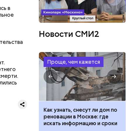
сь в
льное
или
ий сын
Новости СМИ2
артиру
тельства
вленную
аться
 объявлен
 этого,
Проще, чем кажется
т.
и
етнего
смерти.
алились
 100 тысяч
Как узнать, снесут ли дом по
дарства при
реновации в Москве: где
ии: кто может
искать информацию и сроки
 какие нужны