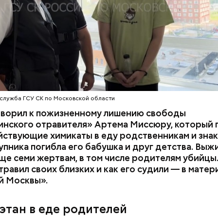
служба ГСУ СК по Московской области
оворил к пожизненному лишению свободы
инского отравителя» Артема Миссюру, который 
ствующие химикаты в еду родственникам и знак
упника погибла его бабушка и друг детства. Выж
у факту СК возбудил
уголовное дело
по двум ста
ще семи жертвам, в том числе родителям убийцы.
» и «Незаконный оборот оружия». Расследование
равил своих близких и как его судили — в матер
го дела
взял на контроль
председатель Следствен
й Москвы».
России Александр Бастрыкин.
этан в еде родителей