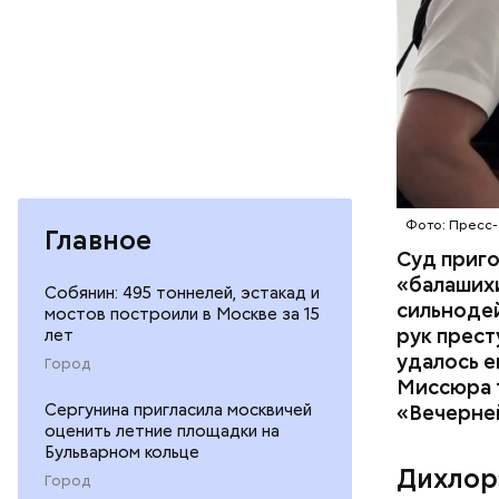
Фото: Пресс-
Главное
Суд приг
«балаших
Собянин: 495 тоннелей, эстакад и
сильнодей
мостов построили в Москве за 15
рук прест
лет
По данном
удалось е
Город
«Убийство
Миссюра т
уголовно
Сергунина пригласила москвичей
«Вечерне
оценить летние площадки на
комитета 
Бульварном кольце
Дихлор
Город