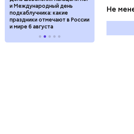
и Международный день
горизонта и 
Не мен
подкаблучника: какие
курсанта: ка
праздники отмечают в России
отмечают в Р
и мире 6 августа
августа