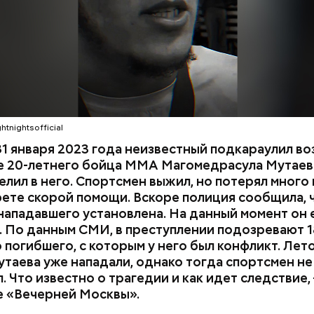
ти в больницу.
htnightsofficial
1 января 2023 года неизвестный подкараулил во
е 20-летнего бойца ММА Магомедрасула Мутаева
елил в него. Спортсмен выжил, но потерял много 
рете скорой помощи. Вскоре полиция сообщила, 
нападавшего установлена. На данный момент он 
 По данным СМИ, в преступлении подозревают 1
 погибшего, с которым у него был конфликт. Лет
утаева уже нападали, однако тогда спортсмен не
. Что известно о трагедии и как идет следствие,
е «Вечерней Москвы».
дывания
День качания на качелях и