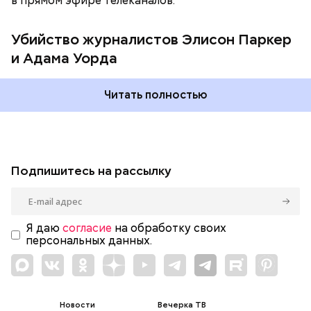
в прямом эфире телеканалов.
«подсидела», а Уорд написал на него жалобу в
отдел кадров.
Убийство журналистов Элисон Паркер
и Адама Уорда
Читать полностью
Подпишитесь на рассылку
Я даю
согласие
на обработку своих
персональных данных.
Новости
Вечерка ТВ