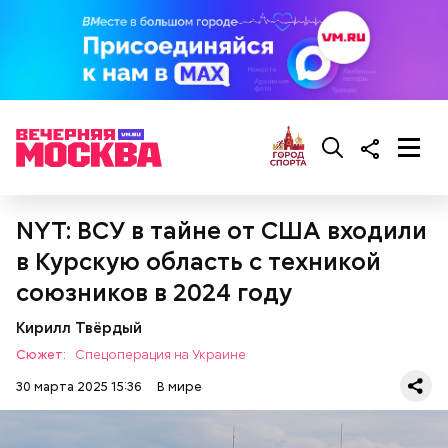
два года у нее родилась дочь. Женщина стала жить
в доме престарелых только в возрасте 111 лет,
когда у нее появилась слабость и ухудшилось
зрение. В последние годы жизни у нее появились
проблемы с сердцем.
NYT: ВСУ в тайне от США входили
в Курскую область с техникой
Фото: wikimedia.org
союзников в 2024 году
Кирилл Твёрдый
Сюжет:
Спецоперация на Украине
30 марта 2025 15:36
В мире
Сара Носс (119 лет)