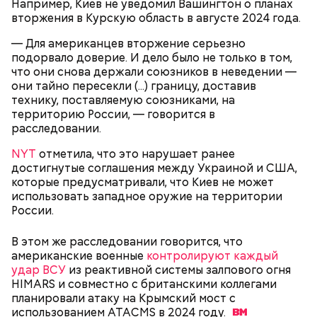
Например, Киев не уведомил Вашингтон о планах
работала гувернанткой в марсельской семье, а в
вторжения в Курскую область в августе 2024 года.
1920 году переехала в Версаль, где была на
протяжении 16 лет учителем в двух семьях. В 1923
— Для американцев вторжение серьезно
году она стала послушницей в монастыре и спустя
подорвало доверие. И дело было не только в том,
20 лет приняла монашество в одном из парижских
что они снова держали союзников в неведении —
монастырей.
они тайно пересекли (...) границу, доставив
технику, поставляемую союзниками, на
территорию России, — говорится в
расследовании.
NYT
отметила, что это нарушает ранее
достигнутые соглашения между Украиной и США,
которые предусматривали, что Киев не может
использовать западное оружие на территории
России.
Фото: public domain
В этом же расследовании говорится, что
американские военные
контролируют каждый
удар ВСУ
из реактивной системы залпового огня
HIMARS и совместно с британскими коллегами
планировали атаку на Крымский мост с
использованием ATACMS в 2024
году.