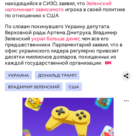
находящийся в СИЗО, заявил, что
Зеленский
напоминает зависимого
игрока в своей политике
по отношению к США.
По словам покинувшего Украину депутата
Верховной рады Артема Дмитрука, Владимир
Зеленский
украл больше денег
, чем все его
Фото: public domain
предшественники. Парламентарий заявил, что в
офис украинского лидера регулярно привозят
десятки миллионов долларов, похищенных из
каждой государственной
организации.
УКРАИНА
ДОНАЛЬД ТРАМП
Люсиль Рандон (118 лет)
ВЛАДИМИР ЗЕЛЕНСКИЙ
США
На протяжении всей истории человечества часто
возникали различные секты, которые оказывали
сильное влияние на общество. И если часть из этих
культов были относительно безобидны, то