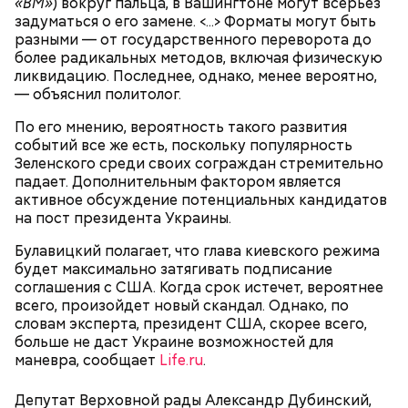
«ВМ»
) вокруг пальца, в Вашингтоне могут всерьез
в монастырь в Савойе, а в 2009 году в возрасте 105
задуматься о его замене. <...> Форматы могут быть
лет перешла в другой монастырь в Тулоне. Однако
разными — от государственного переворота до
в 2010-х годах она была слепой и прикованной к
более радикальных методов, включая физическую
инвалидному креслу, из-за чего была вынуждена
ликвидацию. Последнее, однако, менее вероятно,
переехать в дом престарелых. В 2021 году Рандон
— объяснил политолог.
заболела COVID-19, однако болезнь протекала
бессимптомно и она смогла оправиться. 17 января
По его мнению, вероятность такого развития
2023 года Люсиль Рандон умерла во сне, совсем
событий все же есть, поскольку популярность
немного не дожив до 119 лет.
Зеленского среди своих сограждан стремительно
Француженка Люсиль Рандон родилась 11 февраля
падает. Дополнительным фактором является
1904 года в городке Алес. Интересно, что у
активное обсуждение потенциальных кандидатов
долгожительницы была сестра-близнец, которая
на пост президента Украины.
умерла в 18-месячном возрасте. В 1916 году Рандон
работала гувернанткой в марсельской семье, а в
Булавицкий полагает, что глава киевского режима
1920 году переехала в Версаль, где была на
будет максимально затягивать подписание
протяжении 16 лет учителем в двух семьях. В 1923
соглашения с США. Когда срок истечет, вероятнее
году она стала послушницей в монастыре и спустя
всего, произойдет новый скандал. Однако, по
20 лет приняла монашество в одном из парижских
словам эксперта, президент США, скорее всего,
монастырей.
больше не даст Украине возможностей для
маневра, сообщает
Life.ru
.
Депутат Верховной рады Александр Дубинский,