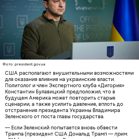
Фото: wikimedia.org
Фото: president.gov.ua
Сара Носс (119 лет)
США располагают внушительными возможностями
для оказания влияния на украинские власти.
Политолог и член Экспертного клуба «Дигория»
Константин Булавицкий предположил, что в
будущем Америка может повторить старые
сценарии, а также усилить давление, вплоть до
отстранения президента Украины Владимира
Зеленского от поста главы государства.
В 1945 году женщина устроилась в больницу в
— Если Зеленский попытается вновь обвести
городе Виши, став помогать сиротам и старикам,
Трампа (президент США Дональд Трамп —
прим.
где трудилась 28 лет. В конце 1970-х она поступила