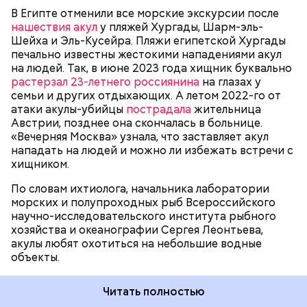
бортами. Более того, бывало и такое, когда
В Египте отменили все морские экскурсии после
пассажиры таких плавательных средств
нашествия акул
у пляжей Хургады, Шарм-эль-
оказывались жертвами этих хищных рыб, — сказал
БЕЗОПАСНОСТЬ
СМЕРТЬ
РЫБА
Шейха и Эль-Кусейра. Пляжи египетской Хургады
собеседник «ВМ».
печально известны жестокими нападениями акул
на людей. Так, в июне 2023 года хищник буквально
растерзал 23-летнего россиянина
на глазах у
семьи и других отдыхающих. А летом 2022-го от
атаки акулы-убийцы
пострадала
жительница
Австрии, позднее она скончалась в больнице.
«Вечерняя Москва» узнала, что заставляет акул
нападать на людей и можно ли избежать встречи с
хищником.
По словам ихтиолога, начальника лаборатории
морских и полупроходных рыб Всероссийского
научно-исследовательского института рыбного
хозяйства и океанографии Сергея Леонтьева,
акулы любят охотиться на небольшие водные
объекты.
Читать полностью