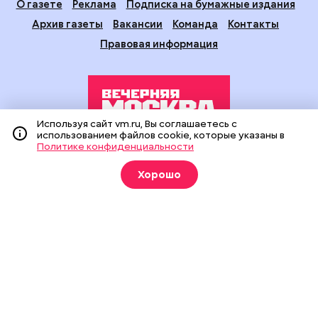
О газете
Реклама
Подписка на бумажные издания
Архив газеты
Вакансии
Команда
Контакты
Правовая информация
Используя сайт vm.ru, Вы соглашаетесь с
использованием файлов cookie, которые указаны в
Политике конфиденциальности
Издание создано при финансовой поддержке Департамента
средств массовой информации и рекламы города Москвы.
Хорошо
На сайте применяются рекомендательные технологии
(информационные технологии предоставления информации
на основе сбора, систематизации и анализа сведений,
относящихся к предпочтениям пользователей сети
«Интернет», находящихся на территории Российской
Федерации).
Сетевое издание "Вечерняя Москва" (18+) зарегистрировано
в Федеральной службе по надзору в сфере связи,
информационных технологий и массовых коммуникаций
(Роскомнадзор). Свидетельство о регистрации ЭЛ № ФС 77 -
90524 от 09.12.2025. Учредитель: АО "Редакция газеты
"Вечерняя Москва". Главный редактор
vm.ru
: Александр