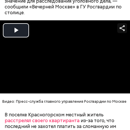
значение для расследования уголовного дела, —
сообщили «Вечерней Москве» в ГУ Росгвардии по
столице.
Play
Как идет расследование
Video
Кто еще был жертвой Миссюры
Видео: Пресс-служба главного управления Росгвардии по Москве
В поселке Красногорском местный житель
расстрелял своего квартиранта
из-за того, что
последний не захотел платить за сломанную им