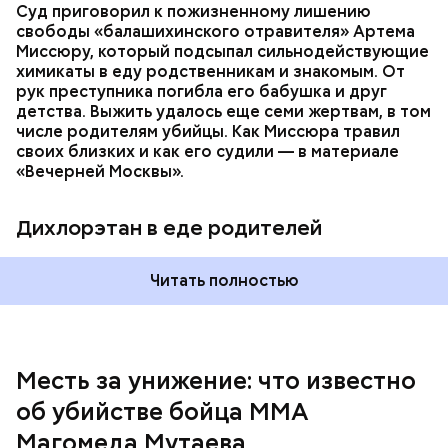
Суд приговорил к пожизненному лишению
свободы «балашихинского отравителя» Артема
Миссюру, который подсыпал сильнодействующие
химикаты в еду родственникам и знакомым. От
рук преступника погибла его бабушка и друг
детства. Выжить удалось еще семи жертвам, в том
числе родителям убийцы. Как Миссюра травил
своих близких и как его судили — в материале
— Личность подозреваемого установлена,
«Вечерней Москвы».
полицией принимаются меры к задержанию, —
сообщили в пресс-службе
ГУ МВД России
по
Республике Дагестан.
Дихлорэтан в еде родителей
Читать полностью
Месть за унижение: что известно
об убийстве бойца ММА
Магомеда Мутаева