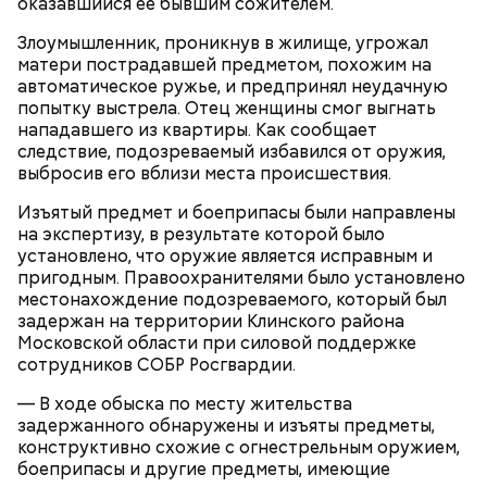
оказавшийся ее бывшим сожителем.
подозреваемый угостил приятеля морсом с
назначил Кадирханову встречу, пришел на нее
этиленгликолем. Через два дня Константин умер в
вместе с друзьями и жестоко избил оппонента.
Злоумышленник, проникнув в жилище, угрожал
больнице.
Пострадавший тогда не стал обращаться в
матери пострадавшей предметом, похожим на
полицию, но подтвердил эту информацию на
автоматическое ружье, и предпринял неудачную
допросе.
попытку выстрела. Отец женщины смог выгнать
нападавшего из квартиры. Как сообщает
следствие, подозреваемый избавился от оружия,
выбросив его вблизи места происшествия.
Изъятый предмет и боеприпасы были направлены
Вскоре в качестве главного подозреваемого в
на экспертизу, в результате которой было
Первой жертвой Миссюры была его девушка.
убийстве спортсмена арестовали его 18-летнего
установлено, что оружие является исправным и
Именно на ней молодой человек впервые испытал
знакомого Надырхана Кадирханова. На допросе он
пригодным. Правоохранителями было установлено
химикаты, купленные в интернет-магазине. 13
признал вину и показал следователям, как именно
местонахождение подозреваемого, который был
января 2024 года он подсыпал дихлорэтан в
совершил преступление и где спрятал оружие, из
задержан на территории Клинского района
коктейль возлюбленной, отчего у нее случился
которого застрелил Мутаева.
Московской области при силовой поддержке
инсульт. Девушка неделю
провела в коме
, а после
сотрудников СОБР Росгвардии.
выписки из больницы узнала, что Миссюра
оформил на нее несколько кредитов.
— В ходе обыска по месту жительства
задержанного обнаружены и изъяты предметы,
конструктивно схожие с огнестрельным оружием,
боеприпасы и другие предметы, имеющие