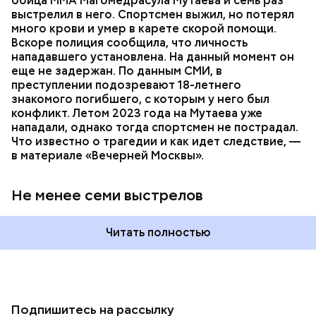
бойца ММА Магомедрасула Мутаева и семь раз
пострадавший умер по пути в больницу.
выстрелил в него. Спортсмен выжил, но потерял
много крови и умер в карете скорой помощи.
Вскоре полиция сообщила, что личность
нападавшего установлена. На данный момент он
еще не задержан. По данным СМИ, в
преступлении подозревают 18-летнего
знакомого погибшего, с которым у него был
конфликт. Летом 2023 года на Мутаева уже
нападали, однако тогда спортсмен не пострадал.
Что известно о трагедии и как идет следствие, —
в материале «Вечерней Москвы».
Не менее семи выстрелов
Читать полностью
Подпишитесь на рассылку