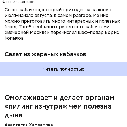
Фото: Shutterstock
Сезон кабачков, который приходится на конец
июля–начало августа, в самом разгаре. Из них
можно приготовить много интересных и полезных
блюд. Топ-5 необычных рецептов с кабачками
«Вечерней Москве» перечислил шеф-повар Борис
Вред дыни
Копылов.
Салат из жареных кабачков
А врач-эндокринолог Алексей Калинчев рассказал,
что существует множество блюд, где используют
растение.
Читать полностью
кремний — укрепляет кости, зубы, волосы и
ногти и оказывает омолаживающее действие;
витамин С — работает как антиоксидант,
иммуномодулятор, помогает выработке
соединительной ткани, улучшает тургор кожи;
Омолаживает и делает органам
клетчатка — достаточно нежная и забирает
«пилинг изнутри»: чем полезна
излишки холестерина, сахара и соли тяжелых
металлов;
дыня
фолиевая кислота (в большом количестве) —
она необходима беременным женщинам,
Анастасия Харламова