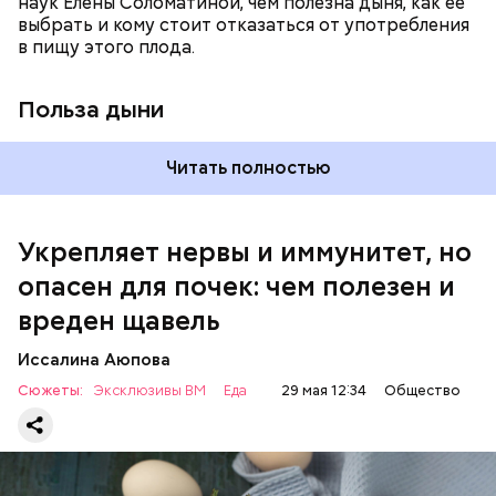
наук Елены Соломатиной, чем полезна дыня, как ее
По мнению специалиста, здоровому человеку
выбрать и кому стоит отказаться от употребления
достаточно включать щавель в рацион несколько
в пищу этого плода.
раз в месяц. В небольших количествах в свежем
виде или припущенном на сковороде.
Польза дыни
Читать полностью
Укрепляет нервы и иммунитет, но
опасен для почек: чем полезен и
— Если человек уже болеет мочекаменной
вреден щавель
болезнью, щавель ему не рекомендуется. При
артрите, гастрите, холецистите, синдроме
Иссалина Аюпова
раздраженного кишечника, язвах и панкреатите
Сюжеты:
Эксклюзивы ВМ
Еда
29 мая 12:34
Общество
продукт тоже лучше исключить из рациона, —
предупредила врач. — Он может привести к
повышению кислотности желудка и раздражать
слизистые оболочки.