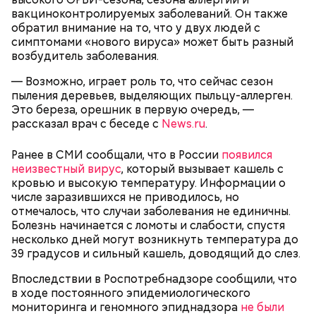
вакциноконтролируемых заболеваний. Он также
обратил внимание на то, что у двух людей с
Спагетти из кабачков
симптомами «нового вируса» может быть разный
возбудитель заболевания.
— Возможно, играет роль то, что сейчас сезон
пыления деревьев, выделяющих пыльцу-аллерген.
Это береза, орешник в первую очередь, —
— В дыне содержится много сахара, который
рассказал врач с беседе с
News.ru
.
представлен фруктозой. С одной стороны — это
хорошо, потому что дает энергию. Но важно
помнить, что сладкими дынями не нужно сильно
Ранее в СМИ сообщали, что в России
появился
увлекаться, так же как и арбузами, людям с
неизвестный вирус
, который вызывает кашель с
сахарным диабетом и лишним весом, —
кровью и высокую температуру. Информации о
подчеркнула доктор.
числе заразившихся не приводилось, но
отмечалось, что случаи заболевания не единичны.
Болезнь начинается с ломоты и слабости, спустя
несколько дней могут возникнуть температура до
39 градусов и сильный кашель, доводящий до слез.
— Кабачки, порезанные кубиками, нужно легко
Впоследствии в Роспотребнадзоре сообщили, что
обжарить на сковороде. К ним добавляются зелень
в ходе постоянного эпидемиологического
петрушки, чеснок, соль и оливковое масло.
мониторинга и геномного эпиднадзора
не были