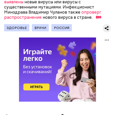
Получается очень вкусно, — поделился рецептом
выявлены
новые вирусы или вирусы с
Копылов.
существенными мутациями. Инфекционист
Минздрава Владимир Чуланов также
опроверг
распространение
нового вируса в стране.
с сахарным диабетом;
ЗДОРОВЬЕ
ВРАЧИ
РОССИЯ
лишним весом.
кабачок;
петрушка;
чеснок;
оливковое масло;
соль.