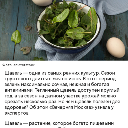
Опасность же щавеля состоит в том, что он
содержит большое количество щавелевой кислоты,
которая может способствовать образованию
Фото: shutterstock
камней в почках, объяснила диетолог.
Щавель — одна из самых ранних культур. Сезон
ЗДОРОВЬЕ
ВРАЧИ
РАСТЕНИЯ
грунтового длится с мая по июнь. В этот период
ПРОДУКТЫ
зелень максимально сочная, нежная и богатая
витаминами. Тепличный щавель доступен круглый
год, а за сезон на дачном участке урожай можно
срезать несколько раз. Но чем щавель полезен для
здоровья? Об этом «Вечерняя Москва» узнала у
экспертов.
Щавель — растение, которое богато пищевыми