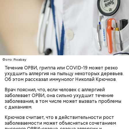
Ингредиенты:
Фото: Pixabay
Течение ОРВИ, гриппа или COVID-19 может резко
ухудшить аллергия на пыльцу некоторых деревьев.
Об этом рассказал иммунолог Николай Крючков.
Врач пояснил, что, если человек с аллергией
Ранние плоды, по словам врача, лучше не есть:
заболевает ОРВИ, она сильно ухудшит течение
Терапевт Кондрахин назвал
заболевания, в том числе может вызвать проблемы
Чистит сосуды и защищает от
продукты и напитки, которые
с дыханием.
рака: чем полезен кресс-салат
выводят токсины из организма
Крючков считает, что в действительности рост
заболеваемости может объясняться сочетанием
высокого ОРВИ-сезона, сезона аллергии и