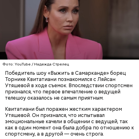
Ранние плоды, по словам врача, лучше не есть:
Фото: YouTube / Надежда Стрелец
Терапевт Кондрахин назвал
Победитель шоу «Выжить в Самарканде» борец
Чистит сосуды и защищает от
продукты и напитки, которые
Торнике Квитатиани познакомился с Ляйсан
рака: чем полезен кресс-салат
выводят токсины из организма
Утяшевой в ходе съемок. Впоследствии спортсмен
признался, что первое впечатление о ведущей
телешоу оказалось не самым приятным.
Квитатиани был поражен жестким характером
Утяшевой. Он признался, что испытывал
Спагетти из кабачков
эмоциональные качели в общении с ведущей, так
как в один момент она была добра по отношению к
спортсмену, а в другой — очень строга.