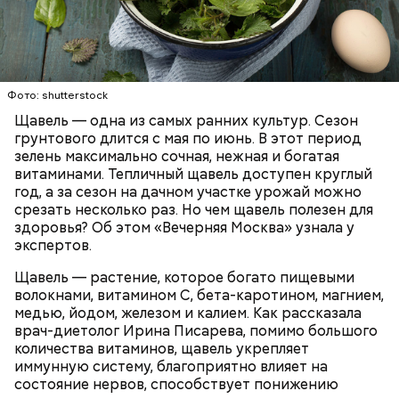
Опасность же щавеля состоит в том, что он
содержит большое количество щавелевой кислоты,
которая может способствовать образованию
Фото: shutterstock
камней в почках, объяснила диетолог.
Щавель — одна из самых ранних культур. Сезон
ЗДОРОВЬЕ
ВРАЧИ
РАСТЕНИЯ
грунтового длится с мая по июнь. В этот период
ПРОДУКТЫ
зелень максимально сочная, нежная и богатая
витаминами. Тепличный щавель доступен круглый
год, а за сезон на дачном участке урожай можно
срезать несколько раз. Но чем щавель полезен для
здоровья? Об этом «Вечерняя Москва» узнала у
экспертов.
Щавель — растение, которое богато пищевыми
волокнами, витамином С, бета-каротином, магнием,
медью, йодом, железом и калием. Как рассказала
врач-диетолог Ирина Писарева, помимо большого
количества витаминов, щавель укрепляет
иммунную систему, благоприятно влияет на
состояние нервов, способствует понижению