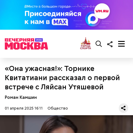
кабачок;
брынза;
растительное масло;
помидоры черри либо грунтовые.
«Она ужасная!»: Торнике
беременным, кормящим женщинам;
людям с ослабленной иммунной системой;
Квитатиани рассказал о первой
пожилым;
встрече с Ляйсан Утяшевой
детям.
Роман Камшин
01 апреля 2025 16:11
Общество
Ингредиенты: