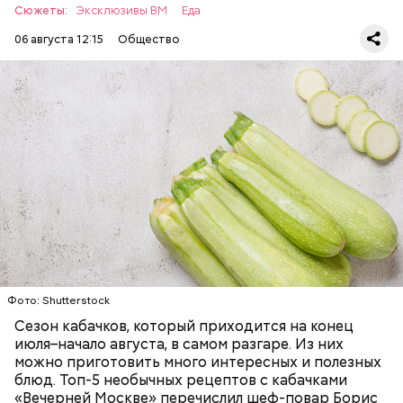
Сюжеты:
Эксклюзивы ВМ
Еда
06 августа 12:15
Общество
Ингредиенты:
— Наиболее распространенные борщ, щи, котлеты,
салаты, лаваш с творогом и сыром, пироги, омлет,
запеканка. Щавеля там везде используется
ЕДА
ОВОЩИ
РЕЦЕПТЫ
немного, поэтому никакого вреда от него не будет.
Чем разнообразнее рацион питания человека, тем
лучше. Потому что это исключает вероятность
возникновения дефицитов микроэлементов, —
заверил специалист.
Фото: Shutterstock
Фото: Shutterstock
Сезон кабачков, который приходится на конец
июля–начало августа, в самом разгаре. Из них
можно приготовить много интересных и полезных
блюд. Топ-5 необычных рецептов с кабачками
«Вечерней Москве» перечислил шеф-повар Борис