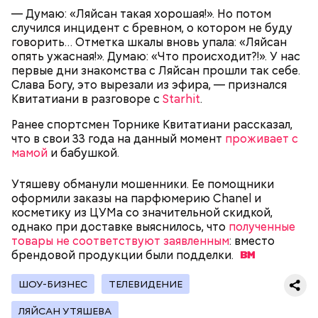
— Думаю: «Ляйсан такая хорошая!». Но потом
— В дыне содержится много сахара, который
случился инцидент с бревном, о котором не буду
представлен фруктозой. С одной стороны — это
говорить… Отметка шкалы вновь упала: «Ляйсан
хорошо, потому что дает энергию. Но важно
опять ужасная!». Думаю: «Что происходит?!». У нас
помнить, что сладкими дынями не нужно сильно
первые дни знакомства с Ляйсан прошли так себе.
увлекаться, так же как и арбузами, людям с
Слава Богу, это вырезали из эфира, — признался
сахарным диабетом и лишним весом, —
Квитатиани в разговоре с
Starhit
.
подчеркнула доктор.
Ранее спортсмен Торнике Квитатиани рассказал,
что в свои 33 года на данный момент
проживает с
мамой
и бабушкой.
Утяшеву обманули мошенники. Ее помощники
— Кабачки, порезанные кубиками, нужно легко
оформили заказы на парфюмерию Chanel и
обжарить на сковороде. К ним добавляются зелень
косметику из ЦУМа со значительной скидкой,
петрушки, чеснок, соль и оливковое масло.
однако при доставке выяснилось, что
полученные
Получается очень вкусно, — поделился рецептом
товары не соответствуют заявленным
: вместо
Копылов.
брендовой продукции были
подделки.
ШОУ-БИЗНЕС
ТЕЛЕВИДЕНИЕ
с сахарным диабетом;
ЛЯЙСАН УТЯШЕВА
лишним весом.