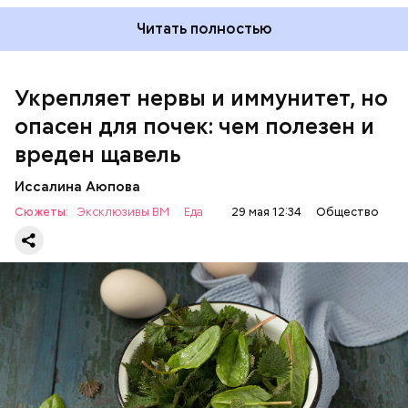
Читать полностью
Укрепляет нервы и иммунитет, но
опасен для почек: чем полезен и
— Если человек уже болеет мочекаменной
вреден щавель
болезнью, щавель ему не рекомендуется. При
артрите, гастрите, холецистите, синдроме
Иссалина Аюпова
раздраженного кишечника, язвах и панкреатите
Сюжеты:
Эксклюзивы ВМ
Еда
29 мая 12:34
Общество
продукт тоже лучше исключить из рациона, —
предупредила врач. — Он может привести к
повышению кислотности желудка и раздражать
слизистые оболочки.