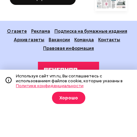
О газете
Реклама
Подписка на бумажные издания
Архив газеты
Вакансии
Команда
Контакты
Правовая информация
Используя сайт vm.ru, Вы соглашаетесь с
использованием файлов cookie, которые указаны в
Политике конфиденциальности
Издание создано при финансовой поддержке Департамента
Хорошо
средств массовой информации и рекламы города Москвы.
На сайте применяются рекомендательные технологии
(информационные технологии предоставления информации
на основе сбора, систематизации и анализа сведений,
относящихся к предпочтениям пользователей сети
«Интернет», находящихся на территории Российской
Федерации).