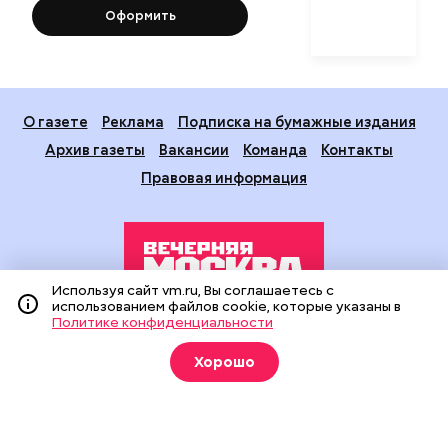
Оформить
О газете
Реклама
Подписка на бумажные издания
Архив газеты
Вакансии
Команда
Контакты
Правовая информация
Используя сайт vm.ru, Вы соглашаетесь с
использованием файлов cookie, которые указаны в
Политике конфиденциальности
Издание создано при финансовой поддержке Департамента
средств массовой информации и рекламы города Москвы.
Хорошо
На сайте применяются рекомендательные технологии
(информационные технологии предоставления информации
на основе сбора, систематизации и анализа сведений,
относящихся к предпочтениям пользователей сети
«Интернет», находящихся на территории Российской
Федерации).