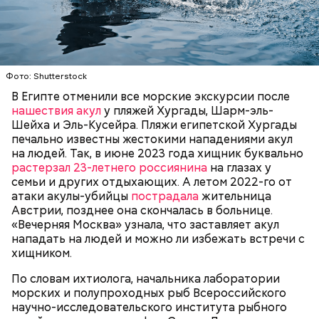
— Очень много случаев зарегистрировано, когда
акулы атаковали небольшие суда с надувными
Фото: Shutterstock
бортами. Более того, бывало и такое, когда
В Египте отменили все морские экскурсии после
пассажиры таких плавательных средств
нашествия акул
у пляжей Хургады, Шарм-эль-
оказывались жертвами этих хищных рыб, — сказал
БЕЗОПАСНОСТЬ
СМЕРТЬ
РЫБА
Шейха и Эль-Кусейра. Пляжи египетской Хургады
собеседник «ВМ».
печально известны жестокими нападениями акул
на людей. Так, в июне 2023 года хищник буквально
растерзал 23-летнего россиянина
на глазах у
семьи и других отдыхающих. А летом 2022-го от
атаки акулы-убийцы
пострадала
жительница
Австрии, позднее она скончалась в больнице.
«Вечерняя Москва» узнала, что заставляет акул
нападать на людей и можно ли избежать встречи с
хищником.
По словам ихтиолога, начальника лаборатории
морских и полупроходных рыб Всероссийского
научно-исследовательского института рыбного