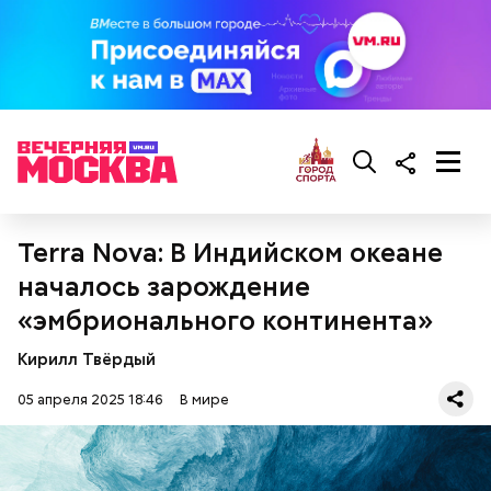
проблемы с сердцем.
Фото: wikimedia.org
Terra Nova: В Индийском океане
началось зарождение
«эмбрионального континента»
Кирилл Твёрдый
Сара Носс (119 лет)
05 апреля 2025 18:46
В мире