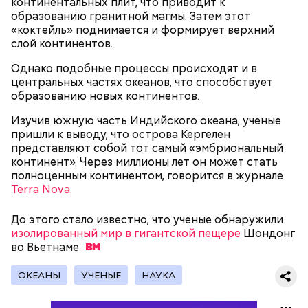
континентальных плит, что приводит к
20 лет приняла монашество в одном из парижских
образованию гранитной магмы. Затем этот
монастырей.
«коктейль» поднимается и формирует верхний
слой континентов.
Однако подобные процессы происходят и в
центральных частях океанов, что способствует
образованию новых континентов.
Изучив южную часть Индийского океана, ученые
пришли к выводу, что острова Кергелен
представляют собой тот самый «эмбриональный
континент». Через миллионы лет он может стать
полноценным континентом, говорится в журнале
Фото: public domain
Terra Nova
.
До этого стало известно, что ученые обнаружили
изолированный мир в гигантской пещере
Шондонг
во
Вьетнаме
Люсиль Рандон (118 лет)
ОКЕАНЫ
УЧЕНЫЕ
НАУКА