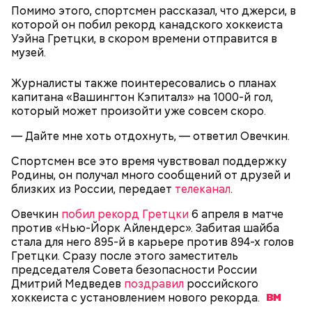
Помимо этого, спортсмен рассказал, что джерси, в
которой он побил рекорд канадского хоккеиста
Уэйна Гретцки, в скором времени отправится в
музей.
Журналисты также поинтересовались о планах
капитана «Вашингтон Кэпиталз» на 1000-й гол,
который может произойти уже совсем скоро.
—
Дайте мне хоть отдохнуть, — ответил Овечкин.
Спортсмен все это время чувствовал поддержку
Родины, он получал много сообщений от друзей и
близких из России, передает
телеканал
.
Овечкин
побил рекорд Гретцки
6 апреля в матче
против «Нью-Йорк Айлендерс». Забитая шайба
стала для него 895-й в карьере против 894-х голов
Гретцки. Сразу после этого заместитель
председателя Совета безопасности России
Дмитрий Медведев
поздравил
российского
хоккеиста с установлением нового
рекорда.