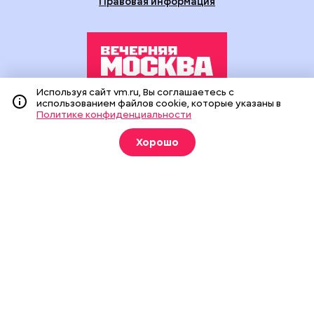
Правовая информация
Используя сайт vm.ru, Вы соглашаетесь с
использованием файлов cookie, которые указаны в
Издание создано при финансовой поддержке Департамента
Политике конфиденциальности
средств массовой информации и рекламы города Москвы.
На сайте применяются рекомендательные технологии
Хорошо
(информационные технологии предоставления информации
на основе сбора, систематизации и анализа сведений,
относящихся к предпочтениям пользователей сети
«Интернет», находящихся на территории Российской
Федерации).
Сетевое издание "Вечерняя Москва" (18+) зарегистрировано
в Федеральной службе по надзору в сфере связи,
информационных технологий и массовых коммуникаций
(Роскомнадзор). Свидетельство о регистрации ЭЛ № ФС 77 -
90524 от 09.12.2025. Учредитель: АО "Редакция газеты
"Вечерняя Москва". Главный редактор
vm.ru
: Александр
Геннадьевич Глуходедов. Адрес редакции: 127015, г.Москва,
Бумажный пр-д, д. 14, стр. 2. Телефон:
+7(499)557-04-24
. Адрес
эл.почты:
edit@vm.ru
. Почта для связи с редакцией сайта:
news@vm.ru
.