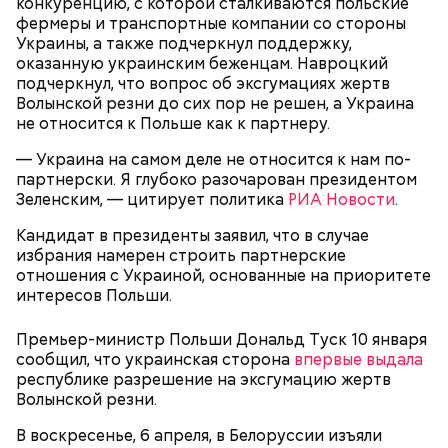
конкуренцию, с которой сталкиваются польские
инвалидному креслу, из-за чего была вынуждена
фермеры и транспортные компании со стороны
переехать в дом престарелых. В 2021 году Рандон
Украины, а также подчеркнул поддержку,
заболела COVID-19, однако болезнь протекала
оказанную украинским беженцам. Навроцкий
бессимптомно и она смогла оправиться. 17 января
подчеркнул, что вопрос об эксгумациях жертв
2023 года Люсиль Рандон умерла во сне, совсем
Волынской резни до сих пор не решен, а Украина
немного не дожив до 119 лет.
не относится к Польше как к партнеру.
Француженка Люсиль Рандон родилась 11 февраля
1904 года в городке Алес. Интересно, что у
— Украина на самом деле не относится к нам по-
долгожительницы была сестра-близнец, которая
партнерски. Я глубоко разочарован президентом
умерла в 18-месячном возрасте. В 1916 году Рандон
Зеленским, — цитирует политика
РИА Новости
.
работала гувернанткой в марсельской семье, а в
1920 году переехала в Версаль, где была на
Кандидат в президенты заявил, что в случае
протяжении 16 лет учителем в двух семьях. В 1923
избрания намерен строить партнерские
году она стала послушницей в монастыре и спустя
отношения с Украиной, основанные на приоритете
20 лет приняла монашество в одном из парижских
интересов Польши.
монастырей.
Премьер-министр Польши Дональд Туск 10 января
сообщил, что украинская сторона
впервые выдала
республике разрешение на эксгумацию жертв
Волынской резни.
В воскресенье, 6 апреля, в Белоруссии изъяли