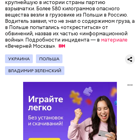
крупнейшую в истории страны партию
взрывчатки. Более 580 килограммов опасного
вещества везли в грузовике из Польши в Россию.
Водитель заявил, что не знал о содержимом груза, а
Фото: public domain
в Польше попытались «откреститься» от
обвинений, назвав их частью «информационной
войны». Подробности инцидента — в
материале
«Вечерней
Москвы».
УКРАИНА
ПОЛЬША
Люсиль Рандон (118 лет)
ВЛАДИМИР ЗЕЛЕНСКИЙ
На протяжении всей истории человечества часто
возникали различные секты, которые оказывали
сильное влияние на общество. И если часть из этих
культов были относительно безобидны, то
некоторые оказывались настолько опасными, что
лишали своих сторонников рассудка, имущества и
даже жизни. О
трех самых жутких сектах
— в