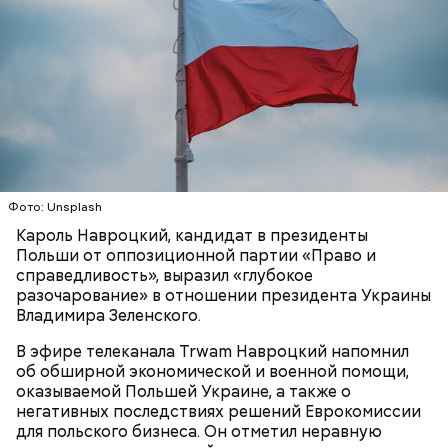
Фото: wikimedia.org
Сара Носс (119 лет)
Фото: Unsplash
Кароль Навроцкий, кандидат в президенты
Польши от оппозиционной партии «Право и
справедливость», выразил «глубокое
разочарование» в отношении президента Украины
Владимира Зеленского.
В 1945 году женщина устроилась в больницу в
В эфире телеканала Trwam Навроцкий напомнил
городе Виши, став помогать сиротам и старикам,
об обширной экономической и военной помощи,
где трудилась 28 лет. В конце 1970-х она поступила
оказываемой Польшей Украине, а также о
в монастырь в Савойе, а в 2009 году в возрасте 105
негативных последствиях решений Еврокомиссии
лет перешла в другой монастырь в Тулоне. Однако
для польского бизнеса. Он отметил неравную
в 2010-х годах она была слепой и прикованной к