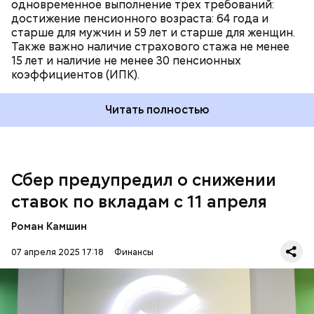
одновременное выполнение трех требований:
достижение пенсионного возраста: 64 года и
старше для мужчин и 59 лет и старше для женщин.
Также важно наличие страхового стажа не менее
15 лет и наличие не менее 30 пенсионных
коэффициентов (ИПК).
21 марта совет директоров Центрального Банка
России в третий раз подряд
сохранил ключевую
ставку
на уровне 21 процента. В нем допустили
Читать полностью
повышение ставки в случае, если динамика
дезинфляции не будет обеспечивать достижение
цели по инфляции в четыре процента.
Сбер предупредил о снижении
ставок по вкладам с 11 апреля
Роман Камшин
07 апреля 2025 17:18
Финансы
— Изменение условий не распространяется на