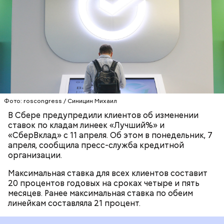
вклады, которые будут оформлены до этой даты.
Клиенты могут зафиксировать свою доходность
Банк России подготовил к выпуску в обращение
до понижения ставок, — сообщил представитель
памятную серебряную монету номиналом два
компании в разговоре с «
РБК
».
рубля к
СБЕРБАНК
200-летию изобретателя
РОССИЯ
ДЕНЬГИ
первого русского
самолета Александра Можайского. На ее лицевой
стороне среди прочего изображены российский
герб, дата и товарный знак монетного двора, а на
обратной — сам Можайский и часть его цитаты «Я
желал быть полезным своему Отечеству...».
Фото: roscongress / Синицин Михаил
В Сбере предупредили клиентов об изменении
ставок по кладам линеек «Лучший%» и
«СберВклад» с 11 апреля. Об этом в понедельник, 7
апреля, сообщила пресс-служба кредитной
организации.
Максимальная ставка для всех клиентов составит
20 процентов годовых на сроках четыре и пять
месяцев. Ранее максимальная ставка по обеим
линейкам составляла 21 процент.
Прошлая подобная акция
прошла в октябре
2024