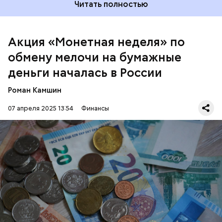
Читать полностью
года.
Акция «Монетная неделя» по
обмену мелочи на бумажные
деньги началась в России
Роман Камшин
07 апреля 2025 13:54
Финансы
— Акция пройдет с 7 по 19 апреля по всей стране.
Обменять накопившуюся мелочь на бумажные
деньги можно в банках и сетевых магазинах. Кроме
того, в отделениях банков есть возможность
зачислить сумму на свой счет, — говорится в
РОССИЯ
ДЕНЬГИ
РУБЛЬ
заявлении на официальном
сайте
Банка России.