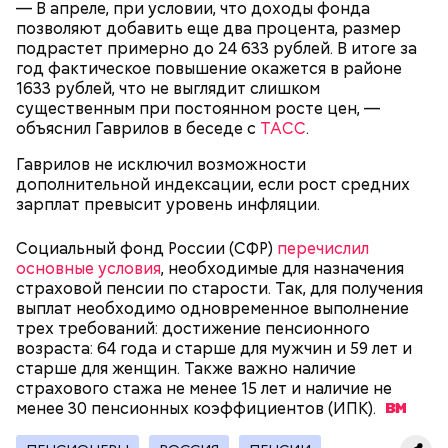
— В апреле, при условии, что доходы фонда
позволяют добавить еще два процента, размер
подрастет примерно до 24 633 рублей. В итоге за
год фактическое повышение окажется в районе
1633 рублей, что не выглядит слишком
существенным при постоянном росте цен, —
объяснил Гаврилов в беседе с
ТАСС
.
Гаврилов не исключил возможности
дополнительной индексации, если рост средних
зарплат превысит уровень инфляции.
Социальный фонд России (СФР)
перечислил
основные условия
, необходимые для назначения
страховой пенсии по старости. Так, для получения
выплат необходимо одновременное выполнение
трех требований: достижение пенсионного
возраста: 64 года и старше для мужчин и 59 лет и
старше для женщин. Также важно наличие
Чтобы увеличить пенсию до 100 тысяч рублей в
страхового стажа не менее 15 лет и наличие не
месяц, необходимо иметь ежемесячный доход
не
менее 30 пенсионных коэффициентов
(ИПК).
менее 230 тысяч рублей
до вычета налогов и
накопить 625 пенсионных баллов, при этом