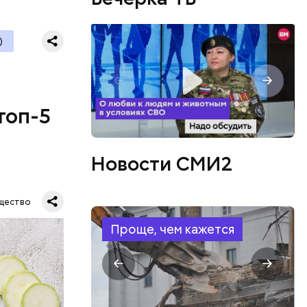
)
топ-5
Новости СМИ2
щество
Проще, чем кажется