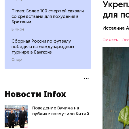
Укреп
Times: Более 100 смертей связали
для п
со средствами для похудения в
Британии
Иссалина 
В мире
Сюжеты:
Экс
Сборная России по футзалу
победила на международном
турнире в Бангкоке
Спорт
Опасность
количеств
Новости Infox
образован
ЗДОРОВЬ
Поведение Вучича на
публике возмутило Китай