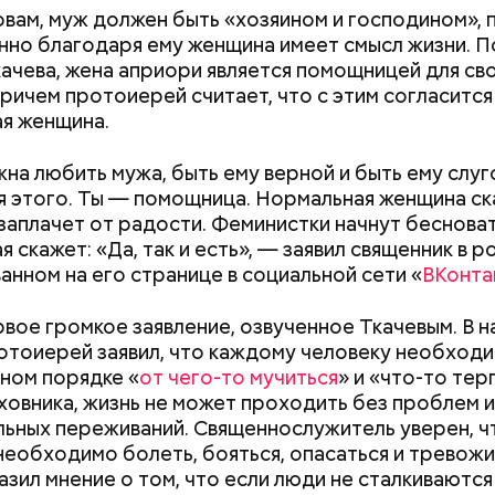
овам, муж должен быть «хозяином и господином», 
нно благодаря ему женщина имеет смысл жизни. П
ачева, жена априори является помощницей для св
Причем протоиерей считает, что с этим согласитс
я женщина.
;
а;
на любить мужа, быть ему верной и быть ему слуго
я этого. Ты — помощница. Нормальная женщина с
ое масло;
 заплачет от радости. Феминистки начнут бесноват
erstock
 скажет: «Да, так и есть», — заявил священник в р
анном на его странице в социальной сети «
ВКонта
рвое громкое заявление, озвученное Ткачевым. В н
Хотела спасти малыша: как
Вода за 10 тыся
отоиерей заявил, что каждому человеку необходи
мать и сын погибли при
японский напит
ном порядке «
от чего-то мучиться
» и «что-то тер
падении из окна в Раменском
лишний вес
ховника, жизнь не может проходить без проблем 
ьных переживаний. Священнослужитель уверен, ч
докринолог Алексей Калинчев рассказал, что сущ
необходимо болеть, бояться, опасаться и тревожи
 блюд, где используют растение.
ыни
азил мнение о том, что если люди не сталкиваются