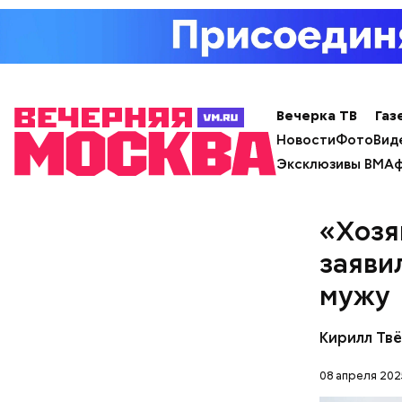
Спагет
Вечерка ТВ
Газ
Новости
Фото
Вид
Эксклюзивы ВМ
Аф
«Хозя
Вовсю иде
заяви
эндокрино
ягоду
с по
мужу
Кирилл Тв
08 апреля 202