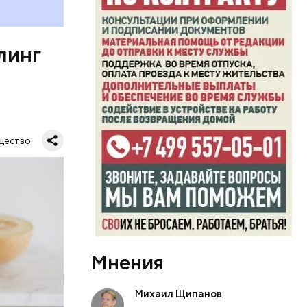
ня
органов.
ет;
линг
рживают
ключать
твах в
ся.
му
щество
ь,
и и
Мнения
Михаил Щипанов