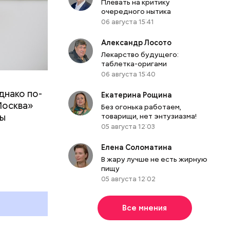
Плевать на критику
очередного нытика
06 августа 15:41
Александр Лосото
Лекарство будущего:
таблетка-оригами
06 августа 15:40
днако по-
 ему не
Екатерина Рощина
Москва»
роме
Без огонька работаем,
ны
товарищи, нет энтузиазма!
же лучше
05 августа 12:03
т
ривести к
болочки.
Елена Соломатина
В жару лучше не есть жирную
пищу
05 августа 12:02
Все мнения