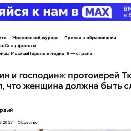
ти из кабачков
ета
Московский журнал
Пресса в образовании
ео
Спецпроекты
иша Москвы
Первые в медиа. Я — страна
ин и господин»: протоиерей Т
т и сезон черешни. «Вечерняя Москва» узнала у в
л, что женщина должна быть с
лога-диетолога Натальи Лазуренко,
как правильн
льзой для здоровья.
ёрдый
5 20:27
Общество