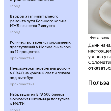
Город
Второй этап капитального
ремонта пути Большого кольца
МЖД начнется 7 августа
Город
Фото: Pexels
Количество зарегистрированных
Дыни начал
— Если че
преступлений в Москве снизилось
настоящем
рекоменду
на 17 процентов
узнала у 
раздражен
Происшествия
Соломатин
исключить
отказатьс
Пенсионерка перебегала дорогу
повышению
в СВАО на красный свет и попала
под автобус
Польза
Происшествия
Набравшая на ЕГЭ 500 баллов
московская школьница поступила
в МФТИ
Город