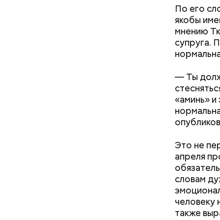
По его сл
якобы име
мнению Тк
супруга. 
нормальна
кабачок
петрушк
— Ты долж
чеснок;
стеснятьс
оливков
«аминь» и
соль.
Фото: Shutt
нормальная
опубликов
Это не пе
апреля пр
обязатель
словам ду
эмоционал
А врач-эн
человеку 
множество
Вред д
также выр