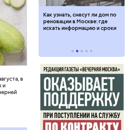
в день, и
 100 тысяч
Как узнать, снесут ли дом по
ряются
дарства при
реновации в Москве: где
ии: кто может
искать информацию и сроки
 какие нужны
вает
р,
тина
ргор
ыбрать
нику без
вгуста, в
дима
 и
убка у
черней
овня
 в
развитие
е