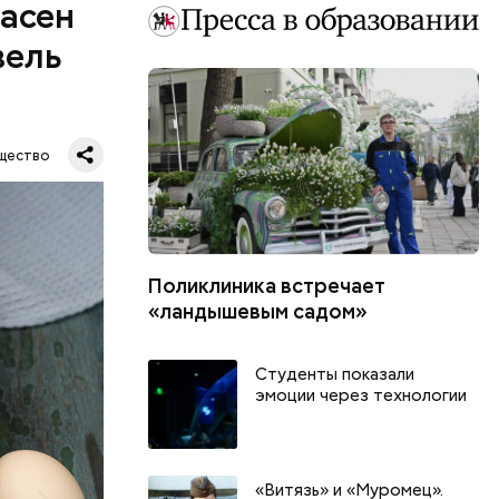
пасен
вель
щество
Поликлиника встречает
шое
«ландышевым садом»
вать
Студенты показали
эмоции через технологии
«Витязь» и «Муромец».