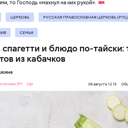
ми, то Господь «махнул на них
рукой».
ЦЕРКОВЬ
РУССКАЯ ПРАВОСЛАВНАЯ ЦЕРКОВЬ (РПЦ
ИЯ
СЕМЬЯ
, спагетти и блюдо по-тайски: 
тов из кабачков
шкина
нты:
клюзивы ВМ
Еда
06 августа 12:15
Об
ОВОЩИ
РЕЦЕПТЫ