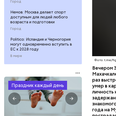
СПОРТ
Город
менее сем
скорую по
РЕСПУБЛИ
Немов: Москва делает спорт
умер по пу
доступным для людей любого
возраста и подготовки
Город
Politico: Исландия и Черногория
могут одновременно вступить в
ЕС к 2028 году
В мире
Фото: t.me/fig
Вечером 3
Махачкал
раз выстр
Праздник каждый день
умер в ка
личность 
задержан.
знакомого
года на М
пострадал