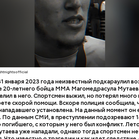
СЛЕДСТВЕННЫЙ КОМИТЕТ
ММА
и раз и скрылся. Очевидцы трагедии вызвали поли
мощь, однако врачи оказались бессильны — пост
КА ДАГЕСТАН
СМЕРТЬ
ти в больницу.
htnightsofficial
1 января 2023 года неизвестный подкараулил во
е 20-летнего бойца ММА Магомедрасула Мутаева
елил в него. Спортсмен выжил, но потерял много 
рете скорой помощи. Вскоре полиция сообщила, 
нападавшего установлена. На данный момент он 
 По данным СМИ, в преступлении подозревают 1
 погибшего, с которым у него был конфликт. Лет
утаева уже нападали, однако тогда спортсмен не
. Что известно о трагедии и как идет следствие,