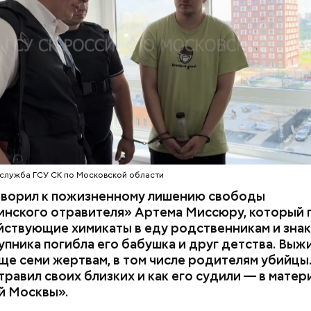
супругов случайно. То же самое вещество нашли в 
з квартиры пострадавших.
служба ГСУ СК по Московской области
оворил к пожизненному лишению свободы
инского отравителя» Артема Миссюру, который 
ствующие химикаты в еду родственникам и знак
упника погибла его бабушка и друг детства. Выж
у факту СК возбудил
уголовное дело
по двум ста
ще семи жертвам, в том числе родителям убийцы.
» и «Незаконный оборот оружия». Расследование
равил своих близких и как его судили — в матер
го дела
взял на контроль
председатель Следствен
й Москвы».
России Александр Бастрыкин.