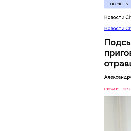
ТЮМЕНЬ
Новости С
Новости С
Подсы
приго
отрав
Видео: пре
Александр
— Личност
Сюжет:
Экск
меры к за
Все начал
Республик
больницу 
поставить
ОТРАВЛЕ
направили
сильнодей
СЛЕДСТВ