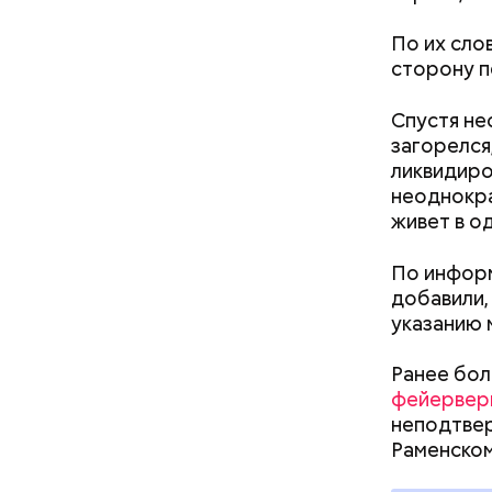
По их слов
сторону п
Спустя не
Началось 
загорелся
скрытую к
ликвидиро
потерпевш
неоднокра
матери и 
живет в о
Стражи по
пищу ела 
вероятный
По информ
план «Пер
добавили,
полицейск
указанию 
аэропорт.
Ранее бол
фейервер
неподтвер
Pl
Раменско
Vi