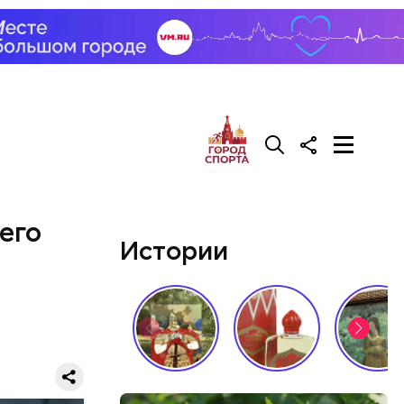
али возле
релил в
гонь
в
его
Истории