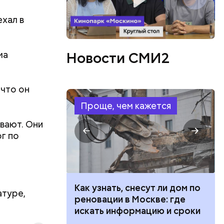
ехал в
ма
Новости СМИ2
или
ий сын
артиру
 что он
вленную
аться
Проще, чем кажется
 объявлен
вают. Они
 этого,
г по
и
 100 тысяч
Как узнать, снесут ли дом по
атуре,
дарства при
реновации в Москве: где
ии: кто может
искать информацию и сроки
 какие нужны