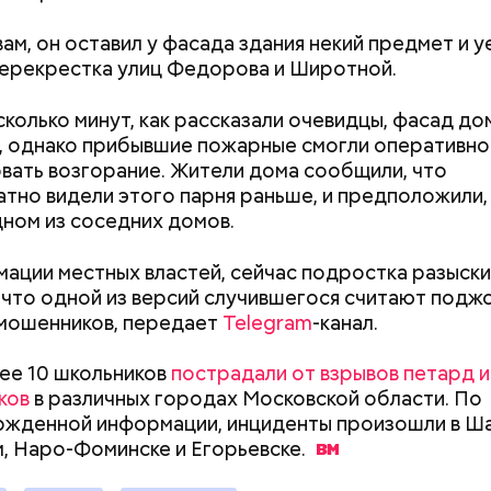
ам, он оставил у фасада здания некий предмет и у
ерекрестка улиц Федорова и Широтной.
сколько минут, как рассказали очевидцы, фасад до
расследование. В квартире потерпевших установ
, однако прибывшие пожарные смогли оперативно
амеру видеонаблюдения. На записи попал 25-летн
вать возгорание. Жители дома сообщили, что
их Артем Миссюра, который тайно приходил в кв
тно видели этого парня раньше, и предположили,
отчима и подсыпал им в еду химикаты. Также отра
дном из соседних домов.
рядка отправились в село Чанко, где может скрыв
его младшая сестра.
 злоумышленник. Параллельно с этим в Махачкале
ации местных властей, сейчас подростка разыски
ехват». Въезд и выезд в город перекрыты. Помимо
 что одной из версий случившегося считают поджо
ие патрулируют улицы, железнодорожный вокзал 
мошенников, передает
Telegram
-канал.
ее 10 школьников
пострадали от взрывов петард и
ков
в различных городах Московской области. По
Как поменять батареи дома и
Как получить до
жденной информации, инциденты произошли в Ш
ay
не получить штраф
рублей от госу
м, Наро-Фоминске и
Егорьевске.
трудной ситуац
deo
претендовать и