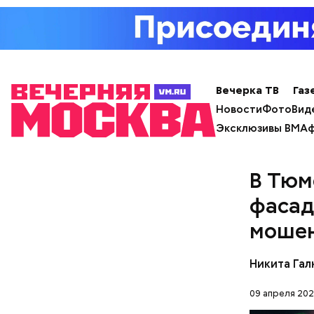
Кто ещ
Примечате
Школы еди
Вечерка ТВ
Газ
спортсмен
Новости
Фото
Вид
ответ.
Эксклюзивы ВМ
Аф
В Тюм
фасад
моше
Никита Гал
09 апреля 202