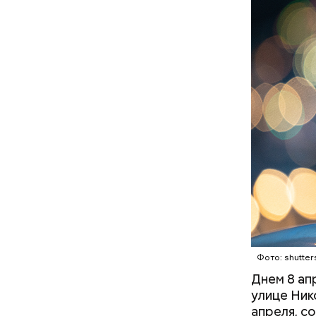
Молодого 
что плани
посчитали
которая в
По данны
дней Мисс
знакомого
Предполаг
отомстить
Фото: shutter
Днем 8 ап
улице Ник
апреля, с