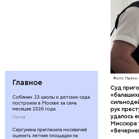
организм 
изъятой и
Фото: Пресс-
Главное
Суд приг
«балаших
Собянин: 23 школы и детских сада
сильнодей
построили в Москве за семь
рук прест
месяцев 2026 года
По данном
удалось е
Город
«Убийство
Миссюра т
уголовно
Сергунина пригласила москвичей
«Вечерне
оценить летние площадки на
комитета 