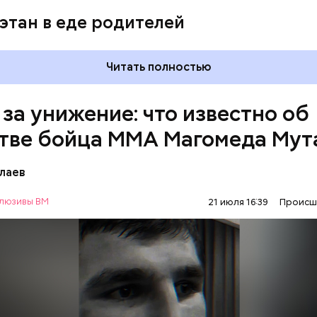
этан в еде родителей
Читать полностью
 за унижение: что известно об
тве бойца ММА Магомеда Мут
лаев
люзивы ВМ
21 июля 16:39
Происш
1 января Мутаев возвращался домой с тренировки
ма на улице Гапцахской в Махачкале на бойца нап
ый. Он выскочил из подъезда, выстрелил в спортсм