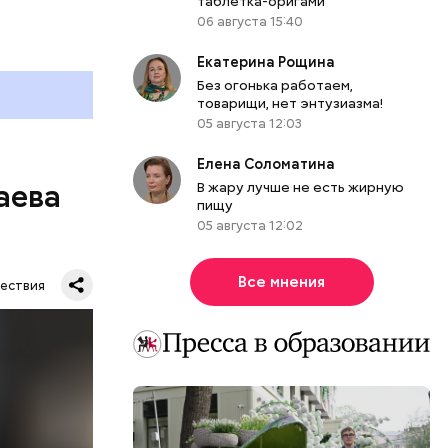
таблетка-оригами
06 августа 15:40
Екатерина Рощина
Без огонька работаем,
товарищи, нет энтузиазма!
05 августа 12:03
Елена Соломатина
аева
В жару лучше не есть жирную
пищу
05 августа 12:02
Все мнения
ествия
. Во дворе
ал
ена не