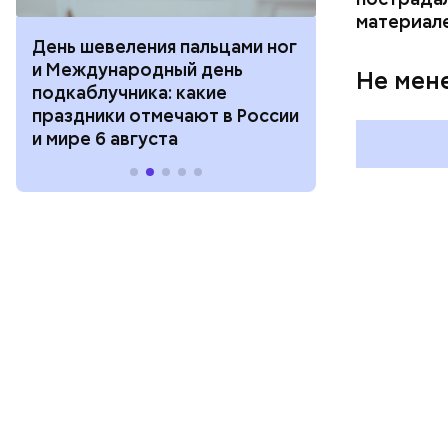
материал
День шевеления пальцами ног
День разгля
и Международный день
горизонта и 
Не мен
подкаблучника: какие
курсанта: ка
праздники отмечают в России
отмечают в Р
и мире 6 августа
августа