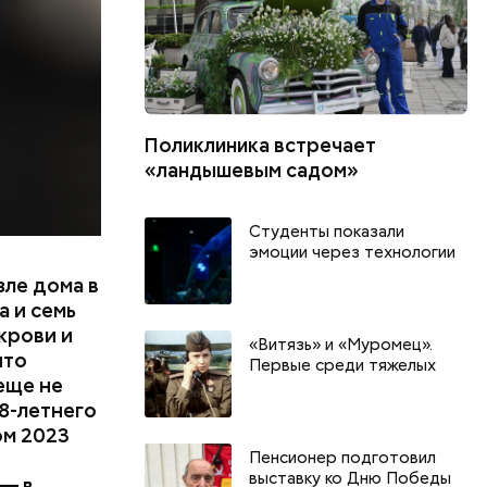
цию и
радавший
Поликлиника встречает
«ландышевым садом»
Студенты показали
эмоции через технологии
зле дома в
 и семь
крови и
«Витязь» и «Муромец».
что
Первые среди тяжелых
еще не
8-летнего
ом 2023
Пенсионер подготовил
выставку ко Дню Победы
 — в