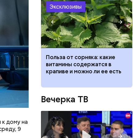
Эксклюзивы
ризнался,
елей,
колько
его
ведет к
Польза от сорняка: какие
низил.
пасно
витамины содержатся в
л
рвов глаз
крапиве и можно ли ее есть
Вечерка ТВ
 к дому на
среду, 9