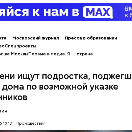
е был жертвой Миссюры
льно, что летом 2023 года на Мутаева уже напад
ноборств. Тогда неизвестный несколько раз выст
ета
Московский журнал
Пресса в образовании
а из травматического пистолета, а боец
открыл о
ео
Спецпроекты
иша Москвы
Первые в медиа. Я — страна
ени ищут подростка, поджегш
 дома по возможной указке
нников
кин
5 10:13
Происшествия