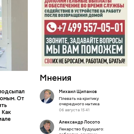
еде,
Мнения
подсыпал
Михаил Щипанов
омым. От
Плевать на критику
очередного нытика
ить
06 августа 15:41
тьям:
 Как
иале
Александр Лосото
ного
Лекарство будущего: