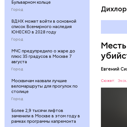
Бульварном кольце
Дихлор
Город
ВДНХ может войти в основной
список Всемирного наследия
ЮНЕСКО в 2028 году
Город
Месть
МЧС предупредило о жаре до
убийс
плюс 35 градусов в Москве 7
августа
Евгений Си
Город
Москвичам назвали лучшие
Сюжет:
Экск
веломаршруты для прогулок по
столице
Город
Более 2,9 тысячи лифтов
Вечером 3
заменили в Москве в этом году в
жилого до
рамках программы капремонта
неизвестн