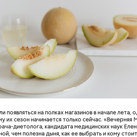
и. Так, в дыне содержатся:
и появляться на полках магазинов в начале лета, о
ловек уже болеет мочекаменной болезнью, щавель
у их сезон начинается только сейчас. «Вечерняя 
ется. При артрите, гастрите, холецистите, синд
врача-диетолога, кандидата медицинских наук Еле
ного кишечника, язвах и панкреатите продукт то
ой, чем полезна дыня, как ее выбрать и кому стои
 из рациона, — предупредила врач. — Он может п