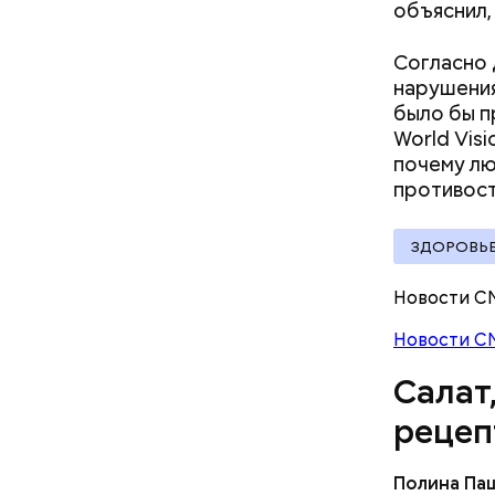
объяснил
Согласно 
нарушения
было бы п
World Vis
А врач-эн
почему л
множество
Вред д
противост
ЗДОРОВЬ
Новости С
Новости С
Салат
рецеп
Полина Па