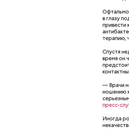
— Наиболе
Офтальмол
творогом 
в глазу п
используе
привести 
разнообра
антибакте
исключает
терапию, 
заверил с
Спустя не
время он 
предстоит
контактны
— Врачи н
кабачок
ношению к
петрушк
серьезным
чеснок;
пресс-сл
оливков
соль.
Фото: Shutt
Иногда ро
некачеств