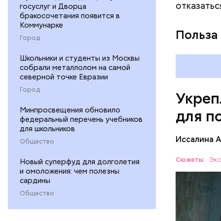
отказатьс
госуслуг и Дворца
повышению
бракосочетания появится в
Коммунарке
Польза
Город
Школьники и студенты из Москвы
собрали металлолом на самой
северной точке Евразии
Город
Укреп
Минпросвещения обновило
для п
федеральный перечень учебников
для школьников
Иссалина 
Общество
Сюжеты:
Экс
Новый суперфуд для долголетия
и омоложения: чем полезны
сардины
Общество