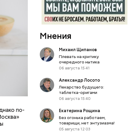
Мнения
Михаил Щипанов
Плевать на критику
очередного нытика
06 августа 15:41
Александр Лосото
Лекарство будущего:
таблетка-оригами
06 августа 15:40
днако по-
 ему не
Екатерина Рощина
Москва»
роме
Без огонька работаем,
ны
товарищи, нет энтузиазма!
же лучше
05 августа 12:03
т
ривести к