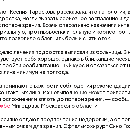
е распространенные борщ, щи, котлеты, салаты, 
ог Ксения Тараскова рассказала, что патологии,
и сыром, пироги, омлет, запеканка. Щавеля там ве
одростка, могли вызвать серьезное воспаление и д
тся немного, поэтому никакого вреда от него не б
к потере зрения. Врачи оперативно назначили инт
знее рацион питания человека, тем лучше. Потом
риальную, противовоспалительную и корнеопро
 вероятность возникновения дефицитов микроэл
что позволило облегчить боль и снять отек.
пециалист.
делю лечения подростка выписали из больницы. В
чувствует себя хорошо, однако в ближайшие меся
 пройти реабилитационный курс и отказаться от 
х линз минимум на полгода.
апоминают о важности соблюдения рекомендаций
;
онтактных линз. Их невыполнение может привести
а;
 осложнениям вплоть до потери зрения, — сообщ
ужбе
Минздрава Московского области.
ое масло;
erstock
ссияне отдают предпочтение недорогим, а от тог
енным очкам для зрения. Офтальмохирург Сино Го