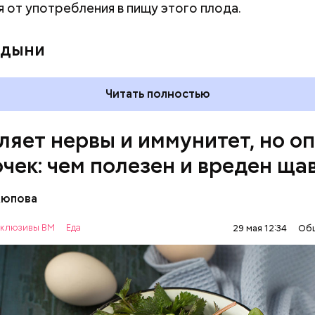
я от употребления в пищу этого плода.
 кислотности желудка и раздражать слизистые о
 дыни
Читать полностью
ляет нервы и иммунитет, но о
очек: чем полезен и вреден ща
Аюпова
клюзивы ВМ
Еда
29 мая 12:34
Об