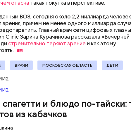
,
чем опасна
такая покупка в перспективе.
Стресс живет в теле: четыре
Новый суперфуд
данным ВОЗ, сегодня около 2,2 миллиарда челове
простые техники, которые
долголетия и о
 зрения, причем не менее одного миллиарда случ
помогут снизить тревогу
чем полезны са
редотвратить. Главный врач сети цифровых глазны
ion Clinic Зарина Курачинова рассказала «Вечерней
докринолог Алексей Калинчев рассказал, что сущ
юди
стремительно теряют зрение
и как этому
 блюд, где используют растение.
ыни
оять.
Е
ВРАЧИ
МОСКОВСКАЯ ОБЛАСТЬ
ДЕТИ
МИ2
МИ2
, спагетти и блюдо по-тайски: 
тов из кабачков
шкина