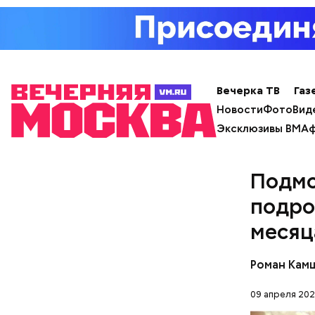
Вечерка ТВ
Газ
с сахар
Новости
Фото
Вид
лишним 
Эксклюзивы ВМ
Аф
Спагет
Подмо
подро
месяц
Роман Кам
09 апреля 202