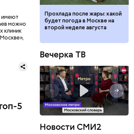
 для
Прохлада после жары: какой
к имеют
моложения:
будет погода в Москве на
аев можно
рдины
второй неделе августа
х клиник
 Москве»,
ествует
Вечерка ТВ
топ-5
Новости СМИ2