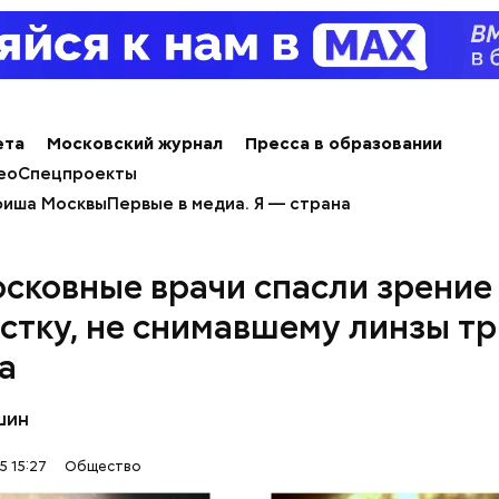
ета
Московский журнал
Пресса в образовании
ным диабетом;
ео
Спецпроекты
весом.
иша Москвы
Первые в медиа. Я — страна
ти из кабачков
сковные врачи спасли зрение
стку, не снимавшему линзы тр
а
шин
5 15:27
Общество