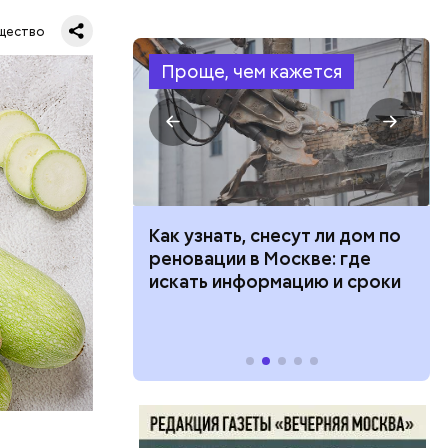
щество
Проще, чем кажется
в день, и
 100 тысяч
Как узнать, снесут ли дом по
ряются
дарства при
реновации в Москве: где
ии: кто может
искать информацию и сроки
 какие нужны
вает
р,
тина
ргор
ыбрать
нику без