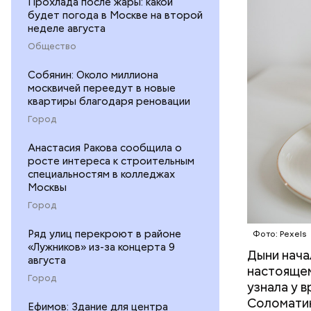
Прохлада после жары: какой
минералам
будет погода в Москве на второй
ФРУКТЫ
неделе августа
Общество
Собянин: Около миллиона
москвичей переедут в новые
квартиры благодаря реновации
Город
Анастасия Ракова сообщила о
росте интереса к строительным
специальностям в колледжах
Москвы
Город
Ряд улиц перекроют в районе
Фото: Pexels
«Лужников» из-за концерта 9
Дыни начал
— Если че
августа
настоящем
рекоменду
Город
узнала у 
раздражен
Соломатин
исключить
Ефимов: Здание для центра