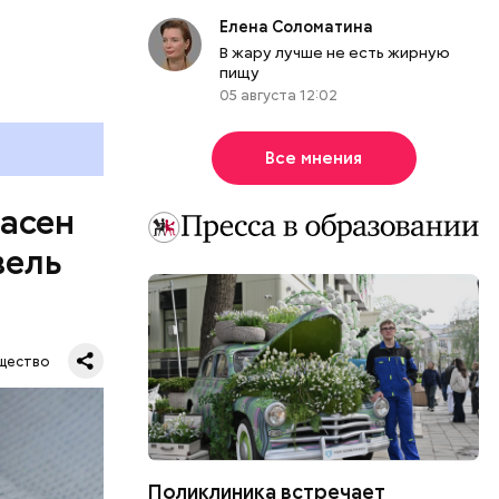
болочки.
Елена Соломатина
В жару лучше не есть жирную
пищу
05 августа 12:02
Все мнения
пасен
вель
щество
Поликлиника встречает