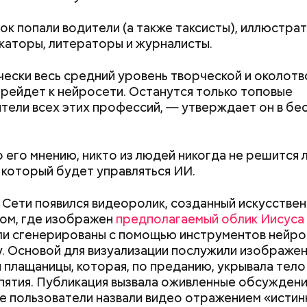
исок попали водители (а также таксисты), иллюстра
каторы, литераторы и журналисты.
;
ески весь средний уровень творческой и околот
а;
рейдет к нейросети. Останутся только топовые
тели всех этих профессий, — утверждает он в бе
ое масло;
erstock
о его мнению, никто из людей никогда не решится 
 который будет управляться ИИ.
 Сети появился видеоролик, созданный искусстве
ом, где изображен
предполагаемый облик Иисуса
и сгенерированы с помощью инструментов нейро
y. Основой для визуализации послужили изображе
Как поменять батареи дома и
Как получить до
 плащаницы, которая, по преданию, укрывала тело
не получить штраф
рублей от госу
ыни
пятия. Публикация вызвала оживленные обсуждения
трудной ситуац
 пользователи назвали видео отражением «истин
претендовать и