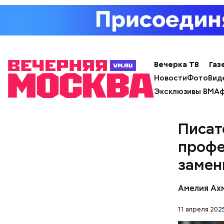
Вечерка ТВ
Газ
Новости
Фото
Вид
Эксклюзивы ВМ
Аф
Писат
профе
замен
Амелия Ах
11 апреля 2025