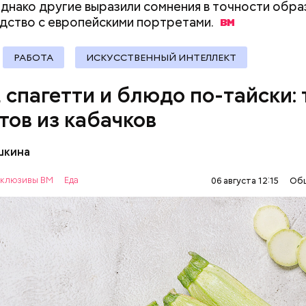
однако другие выразили сомнения в точности образ
документы
одство с европейскими
портретами.
РАБОТА
ИСКУССТВЕННЫЙ ИНТЕЛЛЕКТ
, спагетти и блюдо по-тайски: 
тов из кабачков
шкина
нты:
клюзивы ВМ
Еда
06 августа 12:15
Об
ОВОЩИ
РЕЦЕПТЫ