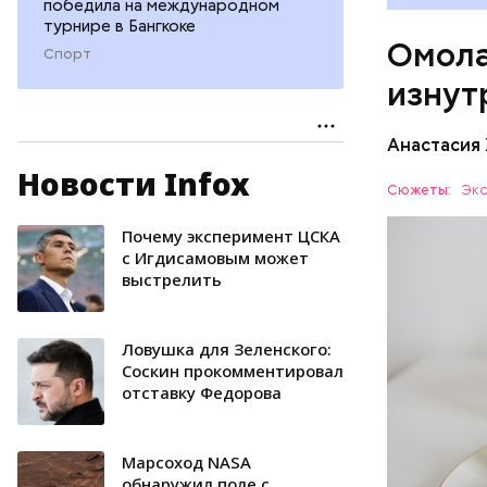
победила на международном
А еще и
турнире в Бангкоке
Омола
лютеин 
Спорт
наше зр
изнут
калий —
сердечн
Анастасия
давлени
магний 
Новости Infox
Дыня соде
Сюжеты:
Экс
организму
рассказал
Почему эксперимент ЦСКА
ЗДОРОВЬ
минералам
с Игдисамовым может
выстрелить
ФРУКТЫ
Ловушка для Зеленского:
Соскин прокомментировал
отставку Федорова
Марсоход NASA
обнаружил поле с