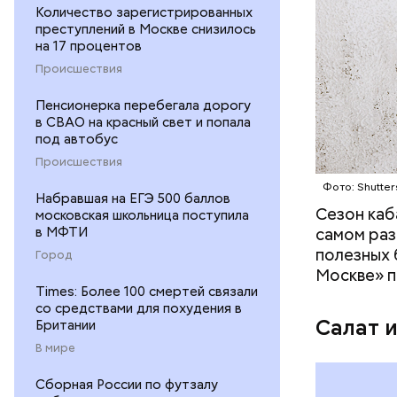
Количество зарегистрированных
— В момен
преступлений в Москве снизилось
контролир
на 17 процентов
положител
Происшествия
предотвра
кремний
Пенсионерка перебегала дорогу
омолаж
в СВАО на красный свет и попала
витамин
под автобус
помогае
Происшествия
кожи;
Фото: Shutter
клетчат
Набравшая на ЕГЭ 500 баллов
холесте
Сезон каб
московская школьница поступила
фолиева
в МФТИ
самом раз
беремен
полезных 
Город
плода. 
Москве» п
гомоцис
Times: Более 100 смертей связали
со средствами для похудения в
организ
Салат 
Британии
ряда оп
В мире
бета-ка
иммунит
Сборная России по футзалу
«делает