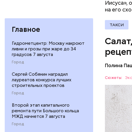
Иисуса», 
на его сх
ТАКСИ
Главное
Салат
Гидрометцентр: Москву накроют
ливни и грозы при жаре до 34
рецеп
градусов 7 августа
Город
Полина Па
Ингредие
Сергей Собянин наградил
Сюжеты:
Экс
лауреатов конкурса лучших
строительных проектов
ЕДА
Город
Второй этап капитального
ремонта пути Большого кольца
МЖД начнется 7 августа
Город