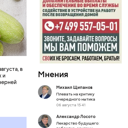
вает
р,
ргор
вгуста, в
Мнения
дима
 и
убка у
черней
овня
Михаил Щипанов
 в
Плевать на критику
очередного нытика
развитие
06 августа 15:41
е
Александр Лосото
ня
Лекарство будущего:
органов.