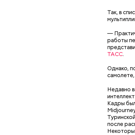
Так, в сп
мультипли
кабачок
— Практич
петрушк
работы пе
чеснок;
представи
оливков
ТАСС
.
соль.
Фото: Shutt
Однако, п
самолете,
Недавно в
интеллект
Кадры был
Midjourne
Туринской
Вред д
после рас
Некоторые