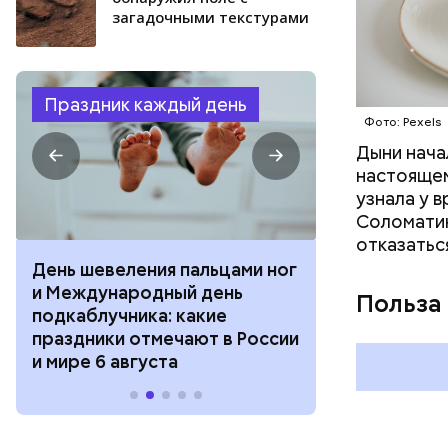
загадочными текстурами
Праздник каждый день
Фото: Pexels
Дыни начал
настоящем
узнала у 
Соломатин
отказатьс
День шевеления пальцами ног
День разгля
и Международный день
горизонта и 
Польза
подкаблучника: какие
курсанта: ка
праздники отмечают в России
отмечают в Р
и мире 6 августа
августа