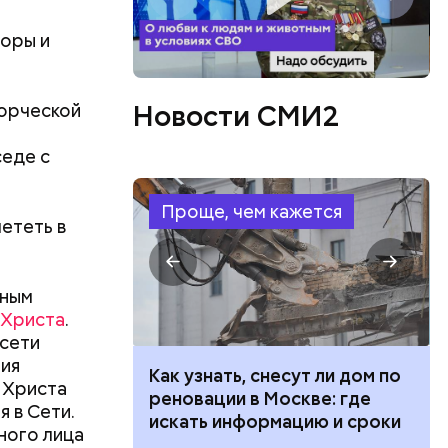
торы и
Новости СМИ2
ворческой
седе с
Проще, чем кажется
лететь в
нным
 Христа
.
сети
ния
 100 тысяч
Как узнать, снесут ли дом по
 Христа
дарства при
реновации в Москве: где
 в Сети.
ии: кто может
искать информацию и сроки
ного лица
 какие нужны