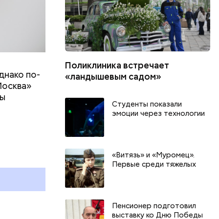
Поликлиника встречает
днако по-
«ландышевым садом»
Москва»
ны
Студенты показали
т
эмоции через технологии
День арбуза и День поцелуев
День собира
с зеркалом: какие праздники
Международ
и
отмечают в России и мире 3
холостяка: 
«Витязь» и «Муромец».
Первые среди тяжелых
августа
отмечают в 
августа
Пенсионер подготовил
выставку ко Дню Победы