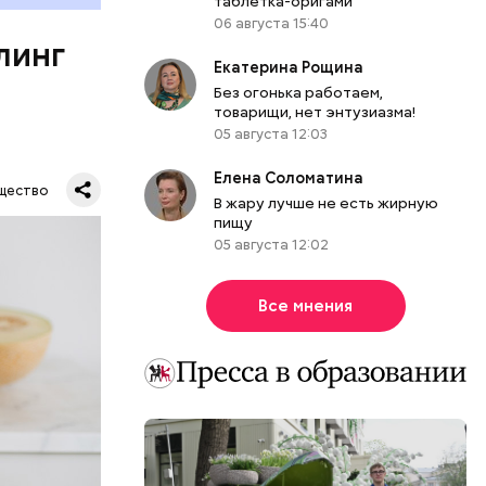
таблетка-оригами
ет;
06 августа 15:40
линг
рживают
Екатерина Рощина
Без огонька работаем,
товарищи, нет энтузиазма!
05 августа 12:03
ся.
Елена Соломатина
му
щество
В жару лучше не есть жирную
ь,
пищу
и и
05 августа 12:02
Все мнения