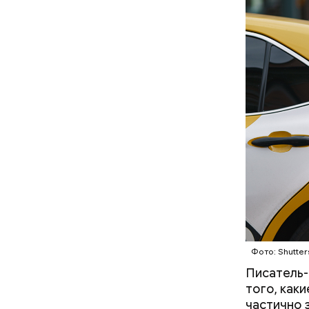
— Кабачки
Однако ди
сковороде
полезна. 
оливковое
Копылов.
Фото: Shutter
Писатель-
того, как
частично 