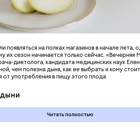
и появляться на полках магазинов в начале лета, о
у их сезон начинается только сейчас. «Вечерняя 
врача-диетолога, кандидата медицинских наук Еле
ой, чем полезна дыня, как ее выбрать и кому стои
я от употребления в пищу этого плода.
дывания
День качания на качелях и
День пьяного
День шампанского: какие
 дыни
кие праздники
праздники отмечают в Росси
оссии и мире 5
и мире 4 августа
Читать полностью