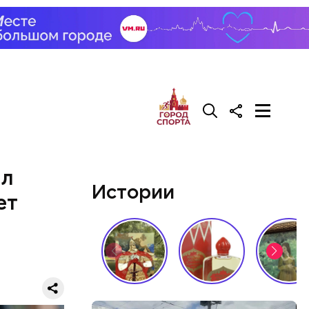
ал
Истории
ет