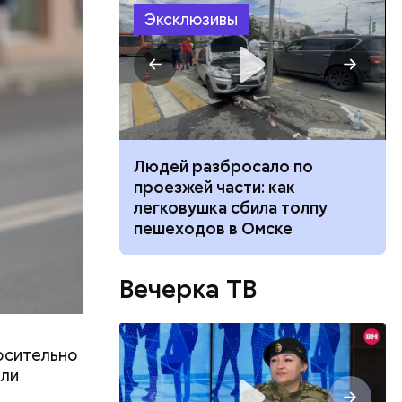
Эксклюзивы
ть
ь и
 людям:
ецептом
ч: поможет ли
Людей разбросало по
ок сбросить
проезжей части: как
легковушка сбила толпу
пешеходов в Омске
Вечерка ТВ
осительно
или