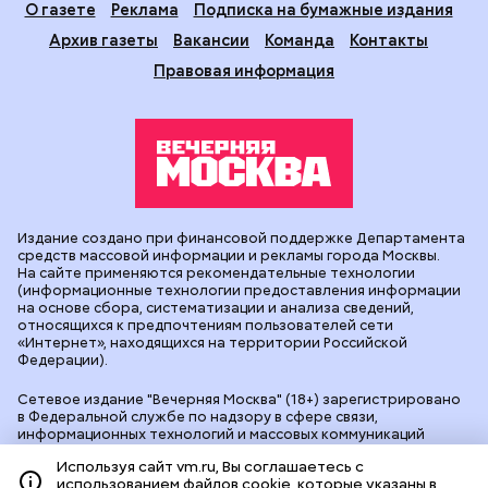
О газете
Реклама
Подписка на бумажные издания
Архив газеты
Вакансии
Команда
Контакты
Правовая информация
Издание создано при финансовой поддержке Департамента
средств массовой информации и рекламы города Москвы.
На сайте применяются рекомендательные технологии
(информационные технологии предоставления информации
на основе сбора, систематизации и анализа сведений,
относящихся к предпочтениям пользователей сети
«Интернет», находящихся на территории Российской
Федерации).
Сетевое издание "Вечерняя Москва" (18+) зарегистрировано
в Федеральной службе по надзору в сфере связи,
информационных технологий и массовых коммуникаций
(Роскомнадзор). Свидетельство о регистрации ЭЛ № ФС 77 -
Используя сайт vm.ru, Вы соглашаетесь с
90524 от 09.12.2025. Учредитель: АО "Редакция газеты
использованием файлов cookie, которые указаны в
"Вечерняя Москва". Главный редактор
vm.ru
: Александр