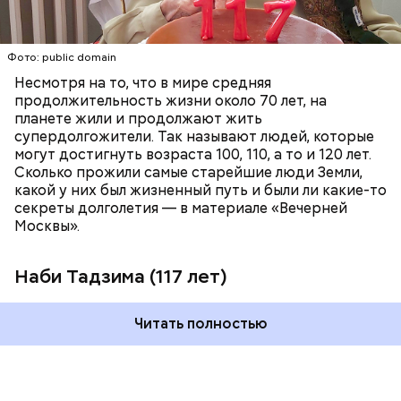
РЕКОРДЫ
Фото: public domain
Убийство политика Инэдзиро Асанумы
22 ноября 1963 года мир потрясло известие об
Несмотря на то, что в мире средняя
убийстве 35-го президента США Джона Кеннеди.
продолжительность жизни около 70 лет, на
Убийцей оказался 24-летний Ли Харви Освальд.
планете жили и продолжают жить
Вскоре его арестовали. 24 ноября его вели через
супердолгожители. Так называют людей, которые
Фото: public domain
подвал полицейского управления в окружную
могут достигнуть возраста 100, 110, а то и 120 лет.
тюрьму. Перевод Освальда широко освещался в
Сколько прожили самые старейшие люди Земли,
СМИ в прямом эфире. В какой-то момент из толпы
какой у них был жизненный путь и были ли какие-то
вышел мужчина с оружием и выстрелил Освальду в
секреты долголетия — в материале «Вечерней
живот. Мужчину задержали, а Освальда отвезли в
Москвы».
больницу, в которой он скончался спустя почти два
часа. Убийцей оказался владелец ночного клуба
Наби Тадзима (117 лет)
Джек Руби. Он заявлял, что потерял голову после
убийства Кеннеди, а свой поступок мотивировал
тем, что хотел избавить жену президента от
Читать полностью
дискомфорта, сопряженного с рассмотрением
этого дела в суде. Изначально Руби приговорили к
смертной казни, но затем приговор был оспорен.
Однако в 1967 году он умер от рака легких.