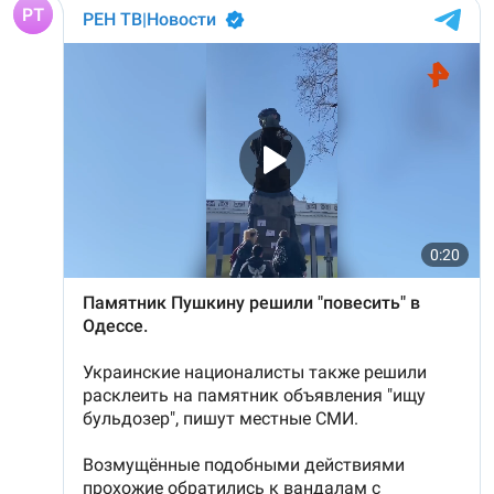
Сара Носс (119 лет)
В 1945 году женщина устроилась в больницу в
городе Виши, став помогать сиротам и старикам,
где трудилась 28 лет. В конце 1970-х она поступила
в монастырь в Савойе, а в 2009 году в возрасте 105
лет перешла в другой монастырь в Тулоне. Однако
в 2010-х годах она была слепой и прикованной к
инвалидному креслу, из-за чего была вынуждена
переехать в дом престарелых. В 2021 году Рандон
заболела COVID-19, однако болезнь протекала