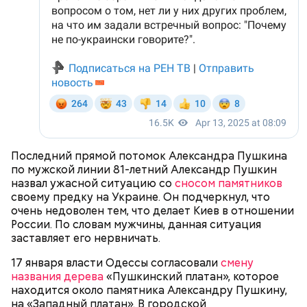
бессимптомно и она смогла оправиться. 17 января
2023 года Люсиль Рандон умерла во сне, совсем
немного не дожив до 119 лет.
Француженка Люсиль Рандон родилась 11 февраля
1904 года в городке Алес. Интересно, что у
долгожительницы была сестра-близнец, которая
умерла в 18-месячном возрасте. В 1916 году Рандон
работала гувернанткой в марсельской семье, а в
1920 году переехала в Версаль, где была на
протяжении 16 лет учителем в двух семьях. В 1923
году она стала послушницей в монастыре и спустя
20 лет приняла монашество в одном из парижских
Последний прямой потомок Александра Пушкина
монастырей.
по мужской линии 81-летний Александр Пушкин
назвал ужасной ситуацию со
сносом памятников
своему предку на Украине. Он подчеркнул, что
очень недоволен тем, что делает Киев в отношении
России. По словам мужчины, данная ситуация
заставляет его нервничать.
17 января власти Одессы согласовали
смену
названия дерева
«Пушкинский платан», которое
находится около памятника Александру Пушкину,
на «Западный платан». В городской