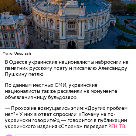
(Пенсильвания, США) 24 сентября 1880 года. Всего
вредных привычек, но очень любила сладости и
в ее семье было семь детей, однако трое ее
чипсы, а овощи ела редко. Сара Носс скончалась 30
братьев умерли еще в детстве. Позже ее семья
декабря 1999 года в возрасте 119 лет и 97 дней.
переехала в город Вифлеем в том же штате. До
замужества работала страховым менеджером, а в
21 год вышла замуж и стала домохозяйкой. Через
два года у нее родилась дочь. Женщина стала жить
в доме престарелых только в возрасте 111 лет,
когда у нее появилась слабость и ухудшилось
Фото: Unsplash
зрение. В последние годы жизни у нее появились
проблемы с сердцем.
В Одессе украинские националисты набросили на
памятник русскому поэту и писателю Александру
Пушкину петлю.
По данным местных СМИ, украинские
националисты также расклеили на монументе
объявления «ищу бульдозер».
— Прохожие возмущались этим: «Других проблем
нет?» У них в ответ спросили: «Почему не по-
Фото: wikimedia.org
украински говорите?», — говорится в публикации
украинского издания «Страна», передает
РЕН ТВ
.