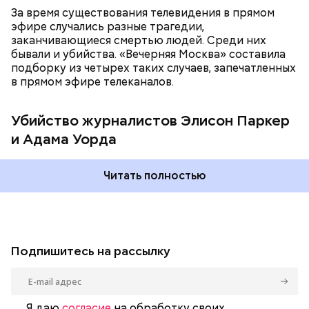
Чарлстоне, которая случилась двумя месяцами
За время существования телевидения в прямом
ранее. Сам Флэнаган был чернокожим, из-за чего,
эфире случались разные трагедии,
по его словам, он страдал от расовой
Фото: соцсети скриншот
заканчивающиеся смертью людей. Среди них
дискриминации и издевательств на работе. Он
бывали и убийства. «Вечерняя Москва» составила
добавил, что Паркер однажды позволила себе
подборку из четырех таких случаев, запечатленных
расистское высказывание в его адрес и даже его
в прямом эфире телеканалов.
«подсидела», а Уорд написал на него жалобу в
отдел кадров.
Убийство журналистов Элисон Паркер
и Адама Уорда
Читать полностью
Подпишитесь на рассылку
Я даю
согласие
на обработку своих