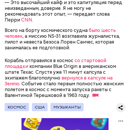
монастырей.
— Это высочайший кайф и это капитуляция перед
неизведанным, доверие. Я не могу не
рекомендовать этот опыт, — передает слова
Перри
CNN
.
Всего на борту космического судна
было шесть
человек
, а миссию NS-31 возглавила журналистка,
пилот и невеста Безоса Лорен Санчес, которая
занималась ее подготовкой.
Корабль отправился в космос
со стартовой
Фото: public domain
площадки
компании Blue Origin в американском
штате Техас. Спустя уже 11 минут капсула с
экипажем благополучно
вернулся в капсуле на
Землю
. Событие стало первым полностью женским
полетом в космос с момента запуска ракеты с
Валентиной Терешковой в 1963
году.
Люсиль Рандон (118 лет)
КОСМОС
США
МУЗЫКАНТЫ