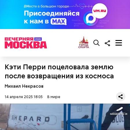
Фото: wikimedia.org
Кэти Перри поцеловала землю
после возвращения из космоса
Михаил Некрасов
Сара Носс (119 лет)
14 апреля 2025 18:05
В мире