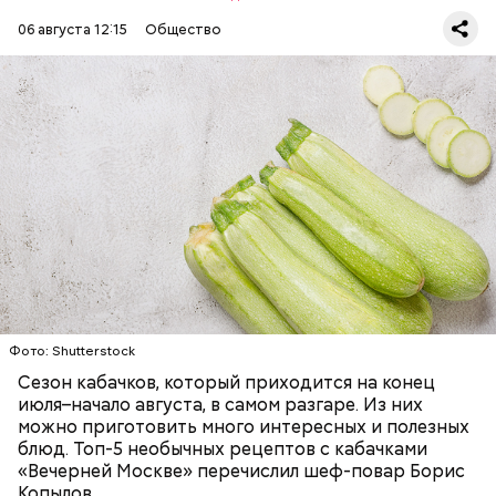
06 августа 12:15
Общество
Ингредиенты:
ЕДА
ОВОЩИ
РЕЦЕПТЫ
Фото: Shutterstock
Фото: Shutterstock
Сезон кабачков, который приходится на конец
июля–начало августа, в самом разгаре. Из них
можно приготовить много интересных и полезных
блюд. Топ-5 необычных рецептов с кабачками
«Вечерней Москве» перечислил шеф-повар Борис
Вред дыни
Копылов.