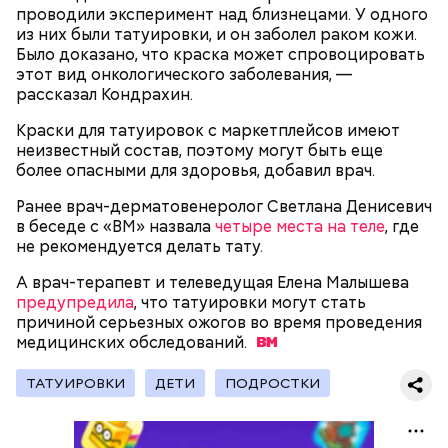
проводили эксперимент над близнецами. У одного
— В дыне содержится много сахара, который
из них были татуировки, и он заболел раком кожи.
представлен фруктозой. С одной стороны — это
Было доказано, что краска может спровоцировать
хорошо, потому что дает энергию. Но важно
этот вид онкологического заболевания, —
помнить, что сладкими дынями не нужно сильно
рассказал Кондрахин.
увлекаться, так же как и арбузами, людям с
сахарным диабетом и лишним весом, —
Краски для татуировок с маркетплейсов имеют
подчеркнула доктор.
неизвестный состав, поэтому могут быть еще
более опасными для здоровья, добавил врач.
Ранее врач-дерматовенеролог Светлана Денисевич
в беседе с «ВМ» назвала
четыре места на теле
, где
не рекомендуется делать тату.
— Кабачки, порезанные кубиками, нужно легко
обжарить на сковороде. К ним добавляются зелень
А врач-терапевт и телеведущая Елена Малышева
петрушки, чеснок, соль и оливковое масло.
предупредила
, что татуировки могут стать
Получается очень вкусно, — поделился рецептом
причиной серьезных ожогов во время проведения
Копылов.
медицинских
обследований.
ТАТУИРОВКИ
ДЕТИ
ПОДРОСТКИ
с сахарным диабетом;
лишним весом.