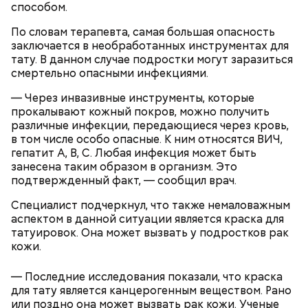
способом.
По словам терапевта, самая большая опасность
заключается в необработанных инструментах для
тату. В данном случае подростки могут заразиться
смертельно опасными инфекциями.
— Через инвазивные инструменты, которые
прокалывают кожный покров, можно получить
Ранние плоды, по словам врача, лучше не есть:
различные инфекции, передающиеся через кровь,
в том числе особо опасные. К ним относятся ВИЧ,
Терапевт Кондрахин назвал
Чистит сосуды и защищает от
гепатит А, В, С. Любая инфекция может быть
продукты и напитки, которые
рака: чем полезен кресс-салат
занесена таким образом в организм. Это
выводят токсины из организма
подтвержденный факт, — сообщил врач.
Специалист подчеркнул, что также немаловажным
аспектом в данной ситуации является краска для
татуировок. Она может вызвать у подростков рак
кожи.
Спагетти из кабачков
— Последние исследования показали, что краска
для тату является канцерогенным веществом. Рано
или поздно она может вызвать рак кожи. Ученые