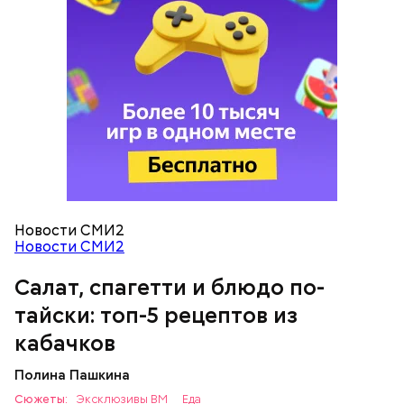
кабачок;
петрушка;
чеснок;
оливковое масло;
соль.
Новости СМИ2
Новости СМИ2
Салат, спагетти и блюдо по-
Однако диетолог предупредила: не для всех дыня
тайски: топ-5 рецептов из
может быть полезна. В первую очередь ее стоит
есть с осторожностью людям:
кабачков
Полина Пашкина
Сюжеты:
Эксклюзивы ВМ
Еда