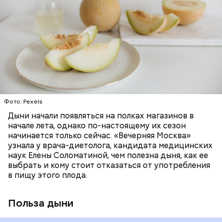
Дыня содержит много структурированной
бета-каротин (провитамин А) — отвечает за
жидкости, поэтому организму не нужно тратить
поддержание иммунитета, зрения и
много энергии, чтобы ее усвоить, рассказала
необходим для обновления кожи. Дыня
доктор. Кроме того, этот плод богат витаминами и
«делает пилинг изнутри», обновляет
минералами. Так, в дыне содержатся:
слизистые оболочки органов. А еще именно
ЗДОРОВЬЕ
ПРАВИЛЬНОЕ ПИТАНИЕ
бета-каротин обеспечивает дыне желтый
ОВОЩИ
ЛЕТО
ФРУКТЫ
цвет;
лютеин и зеаксантин — эти каротиноиды
отлично поддерживают наше зрение;
калий — оказывает мочегонное действие,
Фото: Pexels
поддерживает сердечно-сосудистую
систему и предотвращает скачки давления;
Дыни начали появляться на полках магазинов в
магний — помогает калию и не дает сосудам
начале лета, однако по-настоящему их сезон
спазмироваться.
начинается только сейчас. «Вечерняя Москва»
узнала у врача-диетолога, кандидата медицинских
наук Елены Соломатиной, чем полезна дыня, как ее
выбрать и кому стоит отказаться от употребления
в пищу этого плода.
Польза дыни