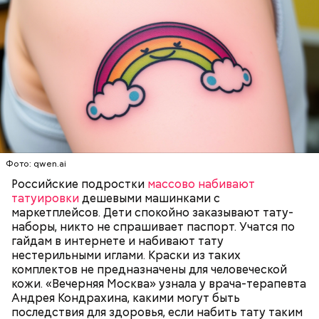
брынза;
растительное масло;
помидоры черри либо грунтовые.
беременным, кормящим женщинам;
Фото: qwen.ai
людям с ослабленной иммунной системой;
пожилым;
Российские подростки
массово набивают
детям.
татуировки
дешевыми машинками с
маркетплейсов. Дети спокойно заказывают тату-
наборы, никто не спрашивает паспорт. Учатся по
гайдам в интернете и набивают тату
нестерильными иглами. Краски из таких
комплектов не предназначены для человеческой
кожи. «Вечерняя Москва» узнала у врача-терапевта
Ингредиенты:
Андрея Кондрахина, какими могут быть
последствия для здоровья, если набить тату таким