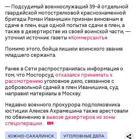
— Подсудимый военнослужащий 39-й отдельной
гвардейской мотострелковой краснознаменной
бригады Роман Иванишин признан виновным в
сдаче в плен, еще одной попытке сдачи в плен, а
также в дезертирстве из своей воинской части, —
Как идет расследование
Кто еще был жертвой Миссюры
уточнил источник газеты «
Коммерсантъ
».
Помимо этого, бойца лишили воинского звания
младшего сержанта.
Ранее в Сети распространилась информация о
том, что Мосгорсуд
отказался принимать к
рассмотрению
уголовное дело, связанное с
добровольной сдачей в плен Иванишина, суд
направил материалы в Москву.
Недавно военного прокурора подполковника
юстиции Алексея Ахрамешина также арестовали
по обвинению в
вывозе дезертиров из зоны
спецоперации
.
Молодого человека задержали. На первом же
допросе он признался, что планировал отравить
Примечательно, что летом 2023 года на Мутаева
ЮЖНО-САХАЛИНСК
УГОЛОВНЫЕ ДЕЛА