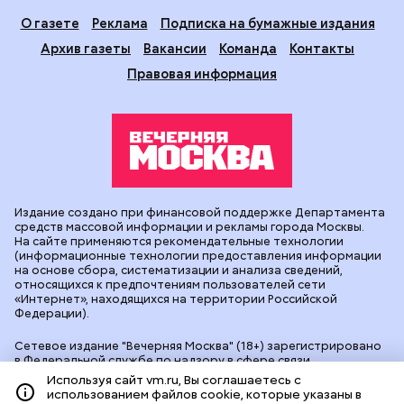
О газете
Реклама
Подписка на бумажные издания
Архив газеты
Вакансии
Команда
Контакты
Правовая информация
Издание создано при финансовой поддержке Департамента
средств массовой информации и рекламы города Москвы.
На сайте применяются рекомендательные технологии
(информационные технологии предоставления информации
на основе сбора, систематизации и анализа сведений,
относящихся к предпочтениям пользователей сети
«Интернет», находящихся на территории Российской
Федерации).
Сетевое издание "Вечерняя Москва" (18+) зарегистрировано
в Федеральной службе по надзору в сфере связи,
информационных технологий и массовых коммуникаций
Используя сайт vm.ru, Вы соглашаетесь с
(Роскомнадзор). Свидетельство о регистрации ЭЛ № ФС 77 -
использованием файлов cookie, которые указаны в
90524 от 09.12.2025. Учредитель: АО "Редакция газеты