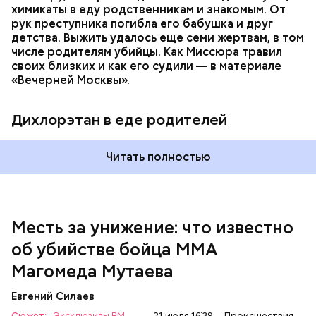
химикаты в еду родственникам и знакомым. От
рук преступника погибла его бабушка и друг
детства. Выжить удалось еще семи жертвам, в том
числе родителям убийцы. Как Миссюра травил
своих близких и как его судили — в материале
— Личность подозреваемого установлена,
«Вечерней Москвы».
полицией принимаются меры к задержанию, —
сообщили в пресс-службе
ГУ МВД России
по
Республике Дагестан.
Дихлорэтан в еде родителей
Читать полностью
Месть за унижение: что известно
об убийстве бойца ММА
Магомеда Мутаева
Евгений Силаев
По данному факту СК возбудил
уголовное дело
по
Сюжет:
Эксклюзивы ВМ
21 июля 16:39
Происшествия