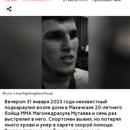
двум статьям: «Убийство» и «Незаконный оборот
оружия». Расследование уголовного дела
взял на
контроль
председатель Следственного комитета
России Александр Бастрыкин.
Вечером 31 января Мутаев возвращался домой с
тренировки. Во дворе жилого дома на улице
Гапцахской в Махачкале на бойца напал
неизвестный. Он выскочил из подъезда, выстрелил
Фото: t.me/fightnightsofficial
в спортсмена не менее семи раз и скрылся.
СПОРТ
СЛЕДСТВЕННЫЙ КОМИТЕТ
ММА
Вечером 31 января 2023 года неизвестный
Очевидцы трагедии вызвали полицию и скорую
РЕСПУБЛИКА ДАГЕСТАН
СМЕРТЬ
подкараулил возле дома в Махачкале 20-летнего
помощь, однако врачи оказались бессильны —
бойца ММА Магомедрасула Мутаева и семь раз
пострадавший умер по пути в больницу.
выстрелил в него. Спортсмен выжил, но потерял
много крови и умер в карете скорой помощи.