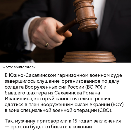
полицию, но подтвердил эту информацию на
допросе.
Вскоре в качестве главного подозреваемого в
Первой жертвой Миссюры была его девушка.
убийстве спортсмена арестовали его 18-летнего
Именно на ней молодой человек впервые испытал
знакомого Надырхана Кадирханова. На допросе он
химикаты, купленные в интернет-магазине. 13
признал вину и показал следователям, как именно
января 2024 года он подсыпал дихлорэтан в
совершил преступление и где спрятал оружие, из
Фото: shutterstock
коктейль возлюбленной, отчего у нее случился
которого застрелил Мутаева.
В Южно-Сахалинском гарнизонном военном суде
инсульт. Девушка неделю
провела в коме
, а после
завершилось слушание, организованное по делу
выписки из больницы узнала, что Миссюра
солдата Вооруженных сил России (ВС РФ) и
оформил на нее несколько кредитов.
бывшего шахтера из Сахалинска Романа
Иванишина, который самостоятельно решил
сдаться в плен Вооруженным силам Украины (ВСУ)
в зоне специальной военной операции (СВО).
Так, мужчину приговорили к 15 годам заключения
— срок он будет отбывать в колонии.