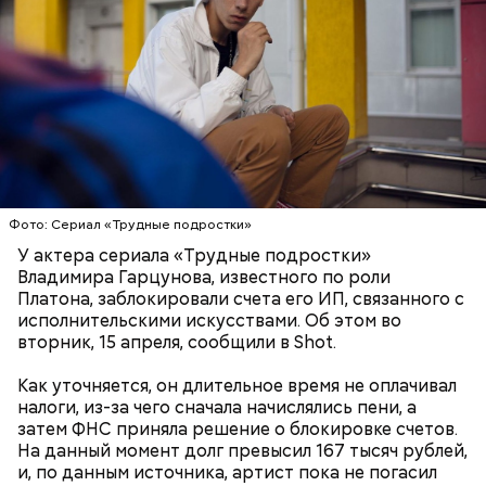
Вскоре в качестве главного подозреваемого в
Первой жертвой Миссюры была его девушка.
убийстве спортсмена арестовали его 18-летнего
Именно на ней молодой человек впервые испытал
знакомого Надырхана Кадирханова. На допросе он
химикаты, купленные в интернет-магазине. 13
признал вину и показал следователям, как именно
января 2024 года он подсыпал дихлорэтан в
совершил преступление и где спрятал оружие, из
коктейль возлюбленной, отчего у нее случился
которого застрелил Мутаева.
инсульт. Девушка неделю
провела в коме
, а после
выписки из больницы узнала, что Миссюра
оформил на нее несколько кредитов.
Фото: Сериал «Трудные подростки»
У актера сериала «Трудные подростки»
Владимира Гарцунова, известного по роли
Платона, заблокировали счета его ИП, связанного с
исполнительскими искусствами. Об этом во
вторник, 15 апреля, сообщили в Shot.
Как уточняется, он длительное время не оплачивал
налоги, из-за чего сначала начислялись пени, а
затем ФНС приняла решение о блокировке счетов.
На данный момент долг превысил 167 тысяч рублей,
Как идет расследование
и, по данным источника, артист пока не погасил
Кто еще был жертвой Миссюры