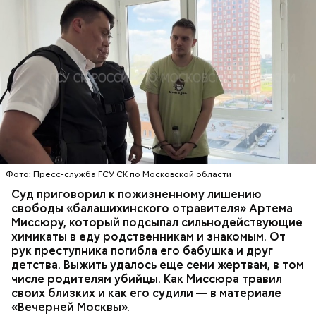
Стражи порядка отправились в село Чанко, где
Все началось в июне, когда двое супругов
может скрываться вероятный злоумышленник.
Видео: пресс-служба ГСУ СК по Московской области
обратились в местную больницу с жалобами на
Параллельно с этим в Махачкале объявлен план
плохое самочувствие. Врачи не смогли поставить
«Перехват». Въезд и выезд в город перекрыты.
им точный диагноз, после чего анализы
Помимо этого, полицейские патрулируют улицы,
потерпевших направили на экспертизу. В них
ОТРАВЛЕНИЯ
БАЛАШИХА
РОДИТЕЛИ
железнодорожный вокзал и аэропорт.
специалисты обнаружили сильнодействующий
СЛЕДСТВЕННЫЙ КОМИТЕТ
ЭКСПЕРТИЗЫ
химикат дихлорэтан, который не мог попасть в
организм супругов случайно. То же самое вещество
нашли в еде, изъятой из квартиры пострадавших.
Фото: Пресс-служба ГСУ СК по Московской области
Суд приговорил к пожизненному лишению
свободы «балашихинского отравителя» Артема
Миссюру, который подсыпал сильнодействующие
химикаты в еду родственникам и знакомым. От
рук преступника погибла его бабушка и друг
детства. Выжить удалось еще семи жертвам, в том
числе родителям убийцы. Как Миссюра травил
своих близких и как его судили — в материале
— Личность подозреваемого установлена,
«Вечерней Москвы».
полицией принимаются меры к задержанию, —