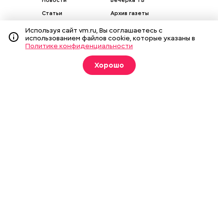
Новости
Вечерка ТВ
Статьи
Архив газеты
Мнения
Спецпроекты
Используя сайт vm.ru, Вы соглашаетесь с
использованием файлов cookie, которые указаны в
Фотогалереи
Пресса в образовании
Политике конфиденциальности
Хорошо
Подписка на печатные
издания
Оформить
О газете
Реклама
Подписка на бумажные издания
Архив газеты
Вакансии
Команда
Контакты
Правовая информация