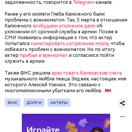
задолженность, говорится в
Telegram
-канале.
Ранее у его коллеги Глеба Калюжного были
проблемы с военкоматом. Так, 5 марта в отношении
Калюжного
возбудили уголовное дело
об
уклонении от срочной службы в армии. Позже в
СМИ появилась информация о том, что актер
попытался
сымитировать сотрясение мозга
, чтобы
избежать проблем с военкоматом. Но по итогу
актер
прибыл в военкомат
и согласился пойти
служить в армии.
Также ФНС решила
арестовать банковские счета
музыкального лейбла певца Элджея, настоящее имя
Молодого человека задержали. На первом же
которого Алексей Узенюк. Это связано с
допросе он признался, что планировал отравить
многомиллионными убытками его
Примечательно, что летом 2023 года на Мутаева
лейбла.
только отчима. Тогда следователи посчитали, что
уже нападали возле Школы единоборств. Тогда
мотивом преступления была квартира родителей,
неизвестный несколько раз выстрелил в
ФНС
ДОЛГИ
АКТЕРЫ
которая в случае их смерти перешла бы сыну. Но
спортсмена из травматического пистолета, а боец
спустя несколько дней Миссюра заявил, что ранее
открыл огонь
в ответ.
уже травил других людей.