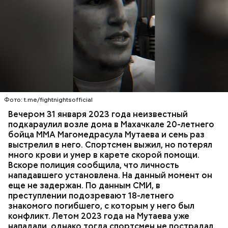
Вечером 31 января Мутаев возвращался домой с
тренировки. Во дворе жилого дома на улице
Гапцахской в Махачкале на бойца напал
неизвестный. Он выскочил из подъезда, выстрелил
Фото: t.me/fightnightsofficial
в спортсмена не менее семи раз и скрылся.
СПОРТ
СЛЕДСТВЕННЫЙ КОМИТЕТ
ММА
Вечером 31 января 2023 года неизвестный
Очевидцы трагедии вызвали полицию и скорую
РЕСПУБЛИКА ДАГЕСТАН
СМЕРТЬ
подкараулил возле дома в Махачкале 20-летнего
помощь, однако врачи оказались бессильны —
бойца ММА Магомедрасула Мутаева и семь раз
пострадавший умер по пути в больницу.
выстрелил в него. Спортсмен выжил, но потерял
много крови и умер в карете скорой помощи.
Вскоре полиция сообщила, что личность
нападавшего установлена. На данный момент он
еще не задержан. По данным СМИ, в
преступлении подозревают 18-летнего
знакомого погибшего, с которым у него был
конфликт. Летом 2023 года на Мутаева уже
нападали, однако тогда спортсмен не пострадал.