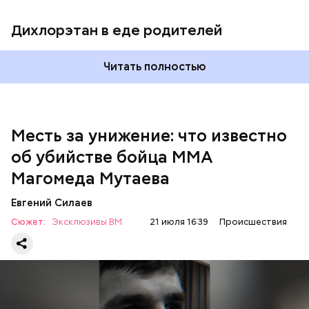
сообщили в пресс-службе
ГУ МВД России
по
Республике Дагестан.
Дихлорэтан в еде родителей
Читать полностью
Месть за унижение: что известно
об убийстве бойца ММА
Магомеда Мутаева
Евгений Силаев
По данному факту СК возбудил
уголовное дело
по
Сюжет:
Эксклюзивы ВМ
21 июля 16:39
Происшествия
двум статьям: «Убийство» и «Незаконный оборот
оружия». Расследование уголовного дела
взял на
контроль
председатель Следственного комитета
России Александр Бастрыкин.